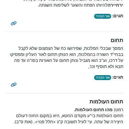
ירח
יירה
להיותו הפתח והשער לשלימות השגתה.
תגים:
אור הבהיר
תחום
המסך שבכלי המלכות, שפירושו כח של הצמצום שלא לקבל
בבחי"ד השורה בהמלכות, הוא הנותן תחום לאור העליון ומפסיקו
על דרכו, וע"כ הוא מגביל ונותן תחום על האורות בסו"ה עד פה
תבא ולא תוסיף וכו',
תגים:
אור הבהיר
תחום העולמות
רמט)
מהו תחום העולמות.
תחום העולמות בי"ע מקודם החטא, היא במקום החזה דעולם
היצירה של עתה. עי' לעיל תשובה ק"ג <חלל פנוי>. (אות ס"ב).