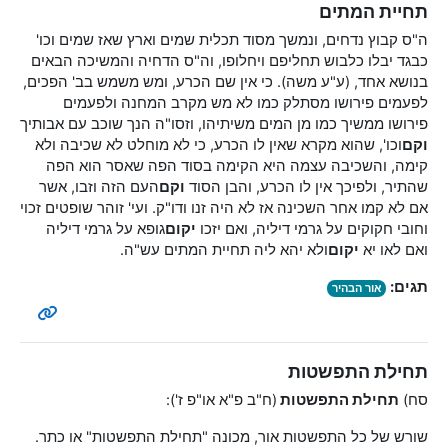
תחיית המתים
ה"ס קבוץ נדחים, ונמשך מסוד תכלית שמים וארץ שאז שמים וכו'
כבגד יבלו כלבוש תחליפם ויחלופו, וה"ס הדחיה והמשיכה הבאים
בנושא אחד, (ע"ע משה). כי אין שם הכרע, ומש משמש בב' הפכים,
לפעמים פירושו מסתלק כמו לא מש מקרב המחנה ולפעמים
פירושו ממשיך כמו מן המים משיתיהו, וזסו"ה הנך שוכב עם אבותיך
וקם
וכו', שהוא מקרא שאין לו הכרע, כי לא מוחלט לא שכיבה ולא
קימה, והשכיבה עצמה היא הקימה בסוד הפה שאסר הוא הפה
שהתיר, ולפיכך אין לו הכרע, והבן הסוד
וקם
העם הזה וזבו, אשר
אם לא קמו אחר השכינה אז לא היה זנו ודו"ק. ועי' זוהר שופטים זכוי
וחובי חקוקים על גרמי דיליה, ואם יזכו
יקום
גופא על גרמי דיליה
ואם לאו יא
יקום
ולא יהא ליה תחיית המתים עש"ה.
תגים:
אור הבהיר
תחילת התפשטות
סח)
תחילת התפשטות
(ח"ב פ"א או"פ ז'):
שורש של כל התפשטות אור, מכונה "תחילת התפשטות" או כתר.