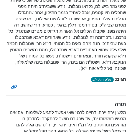
של מעלה תורה, ונובלות בינה של מעלה שכינה. פירוש: כי פירות
לפני גמר בישולם, נקראו נובלות. ונודע ששביה"כ היתה מפני
שהכלים היו קטנים, אבל לעתיד בגמר התיקון, אחר שנתגדלו
הכלים בעולם התיקון, אז ישובו בי"ע להיות אצילות, כמו שהיה
מטרם שביה"כ, בסוד דמטי רגלין ברגלין, כנודע. הרי שהשבירה
היתה מפני שקבלו הכלים אל האורות הגדולים מטרם שנתגדלו כל
צרכם. וע"כ דומה זה לנובלות. ונודע שאחורים דאבא שנתבטלו
בעת שביה"כ, הנה מהם באים כל המוחין דז"א הרי שנובלות חכמה
שלמעלה שהוא האחוריים דאבא שנתבטלו, מהם נמשכים המוחין
דז"א שנקרא תורה, ומאחורים דישסו"ת, נעשו כל המוחין של
הנוקבא דז"א, וישסו"ת הם בינה, הרי שנובלות בינה שלמעלה,
שכינה. (א' קל"א אות י"א).
תגים:
תע"ס חלק י"ב
תורה
מלשון ירה יירה. דהיינו לרמז שאי אפשר להגיע לשלימותו אם אינו
מרגיש רוממותו ית', עד שבטרם חושב להתקרב ולהדבק בו
מזדזעים ומרתתים כל רמ"ח איבריו וגידיו, וה"ס שבתגלה להם
לישראל בשלשת ימי הגבלה, כל הנוגע בהר סקל יסקל או