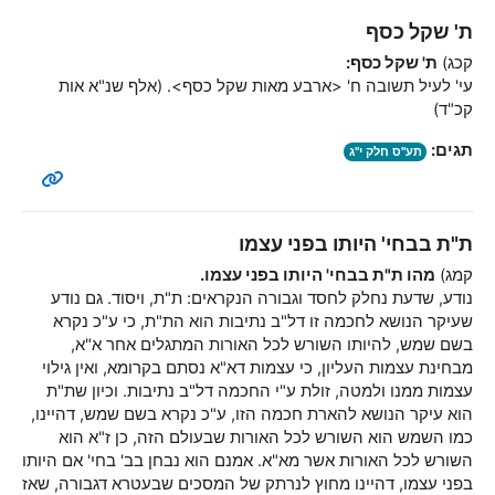
ת' שקל כסף
קכג)
ת' שקל כסף:
עי' לעיל תשובה ח' <
ארבע מאות שקל כסף
>. (אלף שנ"א אות
קכ"ד)
תגים:
תע"ס חלק י"ג
ת"ת בבחי' היותו בפני עצמו
קמג)
מהו ת"ת בבחי' היותו בפני עצמו.
נודע, שדעת נחלק לחסד וגבורה הנקראים: ת"ת, ויסוד. גם נודע
שעיקר הנושא לחכמה זו דל"ב נתיבות הוא הת"ת, כי ע"כ נקרא
בשם שמש, להיותו השורש לכל האורות המתגלים אחר א"א,
מבחינת עצמות העליון, כי עצמות דא"א נסתם בקרומא, ואין גילוי
עצמות ממנו ולמטה, זולת ע"י החכמה דל"ב נתיבות. וכיון שת"ת
הוא עיקר הנושא להארת חכמה הזו, ע"כ נקרא בשם שמש, דהיינו,
כמו השמש הוא השורש לכל האורות שבעולם הזה, כן ז"א הוא
השורש לכל האורות אשר מא"א. אמנם הוא נבחן בב' בחי' אם היותו
בפני עצמו, דהיינו מחוץ לנרתק של המסכים שבעטרא דגבורה, שאז