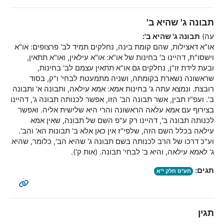
תבונה ג' שהיא ב'
עה)
תבונה ג' שהיא ב':
או"א דאצילות, שהם קומת בינה, נחלקים תמיד לב' פרצופים: או"א
וישסו"ת, דהיינו ב' בחינות של או"א: או"א עילאין, ואו"א תתאין,
ובעת לידת זו"ן, נחלקים גם או"א תתאין עצמם לב' בחינות,
שראשונה נשארת בקומתה, ושניה מתמעטת לבחי' ו"ק, בסוד
רובצת. ונמצא עתה ג' בחינות אמא: אמא עילאה, ותבונה א' ותבונה
ב'. ועפ"ז תבין, אשר תבונה הב' הזו, אפשר לכנותה תבונה ג', דהיינו
בצירוף עם אמא עלאה הראשונה והרי היא שלישית אליה. ואפשר
לכנותה תבונה ב', דהיינו רק ע"פ השם של תבונה, שאין אמא
עילאה בכלל השם הזה, שלפי"ז אין כאן אלא ב' תבונות הא' והב'.
וע"כ דרכו של הרב לכנותה בשם תבונה ג' שהיא הב', כלומר, שהיא
ג' לאמא עילאה, והיא ב' לבחי' תבונה. (אות ק').
תגים:
תע"ס חלק י"א
תגין