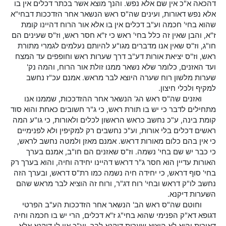
דהכאה א"כ אין שם אלא נפש. והנך מוצא אשר בכתר דכלים אין בו
אלא נפש דאורות, ועינים שה"ס ראש הנשאר אחר הזדככות דבחי"א
שהוא בחי' חכמה וע"ב דכלים אין בו אלא אור הרוח דהיינו קומת
ז"א, והבן שאין זה כלל בחי' ראש כי ז"א חסר ראש, וז"ס שעינים הם
חו"ג, וז"ס שאין אנו מדברים מגו"ע להיותם נעלמים לגמרי מתורת
ראש, וז"ס יציאת אורות דע"ב דרך שערות ראש וחופפים עד המצח
ועד האזנים, כלומר שלא נשאר ממנו זולת אור הרוח, והמה נק'
שערות מלשון רוח שערה היוצא לבר מראש. אמנם עכ"ז נחשב
למקיף ולכלי חיצון.
ואזנים שה"ס ראש הג' הנשאר אחר ההזדככות, שממנו אנו
מתחילים לדבר כי יש בו תורת ראש, כי ג"ר חשובים כאחת והוא סוד
קומת בינה, ע"כ נחשב כראש הראשון לכלים ולאורות, כי גו"ע המה
ראשים דכלים בלי אורות, וע"כ נחשבים רק למקיפין ולא לפנימיים
כי אין בהם כלום מאורות דראש. אמנם מאזן ולמטה נחשב לראש,
כי כבר יש שם בחי' נשמה. וז"ס שאזנים הם חו"ב, אמנם בערך
האורות עדיין הוא חסר ג"ר דראש דהיינו יחידה וחיה, והוא בערך רק
בחי' סוף דראש, כי יחידה חיה נשמה כמו רת"ס דראש, ובערך הזה
נחשב לו"ק דראש ובחי' רוח דג"ר, ורוח זה הוציא לבר מראש שהם
השערות דיקנא.
וחוטם שה"ס ראש הב' הנשאר אחר הזדככות הע"ב הפרטי
דגופא דא"ק הפנימי שהוא בחי"ג ז"א דכלים, הרי יש בו חכמה וחיה