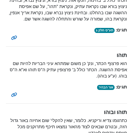
הכתר כולל ב' בחינות, הנקראות: ניצוץ בורא, וניצוץ נברא, ובחינת
ניצוץ בורא שבו נקראת עתיק, ונקראת "תהו", על שם אפיסת
ההשגה שבו בהחלט. ובחינת ניצוץ נברא שבו, נקראת אריך אנפין,
ונקראת בהו, שמורה על שורש והתחלה להשגה אשר שם.
תגים:
תע"ס חלק ג
תוהו
הוא פרצוף הכתר, ונק' כן משום שמתהא עיני הבריות להיות שם
אפיסת ההשגה. הכתר כולל ב' פרצופין עתיק ה"ס תוהו וא"א ה"ס
בוהו. (ע"ע בוהו).
תגים:
אור הבהיר
תוהו ובוהו
כתרגומו צדיא וריקניא. כלומר, שאין להקלי' שום אחיזה באור גדול
הזה, ובטרם שבאים לצוד מהאור נמצאו תיכף מתרוקנים מכל