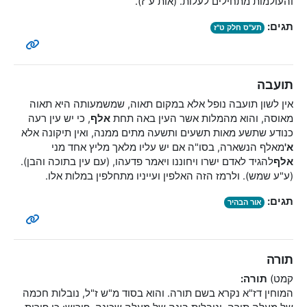
והעולמות מתחילים לעלות. (אות ע"ז).
תגים:
תע"ס חלק ט"ז
תועבה
אין לשון תועבה נופל אלא במקום תאוה, שמשמעותה היא תאוה
מאוסה, והוא מהמלות אשר העין באה תחת
אלף
, כי יש עין רעה
כנודע שתשע מאות תשעים ותשעה מתים ממנה, ואין תיקונה אלא
א'
מאלף הנשארה, בסו"ה אם יש עליו מלאך מליץ אחד מני
אלף
להגיד לאדם ישרו ויחוננו ויאמר פדעהו, (עם עין בתוכה והבן).
(ע"ע שמש). ולרמז הזה האלפין ועייניו מתחלפין במלות אלו.
תגים:
אור הבהיר
תורה
קמט)
תורה:
המוחין דז"א נקרא בשם תורה. והוא בסוד מ"ש ז"ל, נובלות חכמה