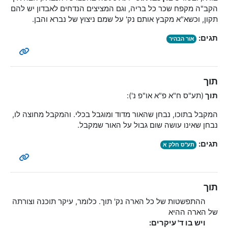
הקב"ה מקפח שכר כל בריה, וגם המציצים הנדחים לאבדון יש להם
תקון, וכשא"א מקבץ אותם נק' על שמם ניצוץ של נברא והבן.
תגים:
אור הבהיר
תוך
תוך
(תע"ס ח"א פ"א או"פ נ'):
המקבל בתוכו, נבחן שהאור מדוד ומוגבל בכלי. והמקבל מחוצה לו,
נבחן שאינו עושה שום גבול על האור שמקבל.
תגים:
תע"ס חלק א
תוך
ההתפשטות של כל הארה נק' תוך. כלומר, עיקר תוכנה וצורתה
של הארה ההיא
ויש בו ד' עיקרים: