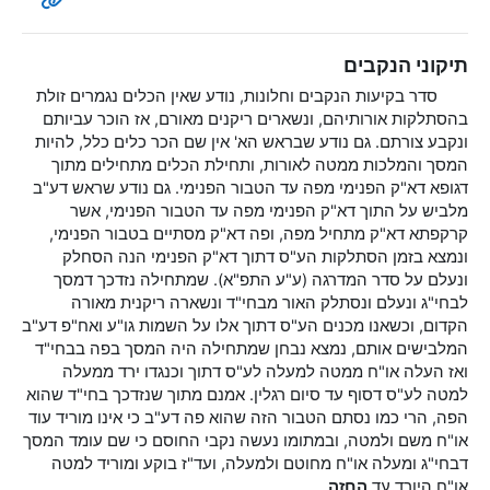
תיקוני הנקבים
סדר בקיעות הנקבים וחלונות, נודע שאין הכלים נגמרים זולת
בהסתלקות אורותיהם, ונשארים ריקנים מאורם, אז הוכר עביותם
ונקבע צורתם. גם נודע שבראש הא' אין שם הכר כלים כלל, להיות
המסך והמלכות ממטה לאורות, ותחילת הכלים מתחילים מתוך
דגופא דא"ק הפנימי מפה עד הטבור הפנימי. גם נודע שראש דע"ב
מלביש על התוך דא"ק הפנימי מפה עד הטבור הפנימי, אשר
קרקפתא דא"ק מתחיל מפה, ופה דא"ק מסתיים בטבור הפנימי,
ונמצא בזמן הסתלקות הע"ס דתוך דא"ק הפנימי הנה הסחלק
ונעלם על סדר המדרגה (ע"ע התפ"א). שמתחילה נזדכך דמסך
לבחי"ג ונעלם ונסתלק האור מבחי"ד ונשארה ריקנית מאורה
הקדום, וכשאנו מכנים הע"ס דתוך אלו על השמות גו"ע ואח"פ דע"ב
המלבישים אותם, נמצא נבחן שמתחילה היה המסך בפה בבחי"ד
ואז העלה או"ח ממטה למעלה לע"ס דתוך וכנגדו ירד ממעלה
למטה לע"ס דסוף עד סיום רגלין. אמנם מתוך שנזדכך בחי"ד שהוא
הפה, הרי כמו נסתם הטבור הזה שהוא פה דע"ב כי אינו מוריד עוד
או"ח משם ולמטה, ובמתומו נעשה נקבי החוסם כי שם עומד המסך
דבחי"ג ומעלה או"ח מחוטם ולמעלה, ועד"ז בוקע ומוריד למטה
או"ח היורד עד
החזה
.