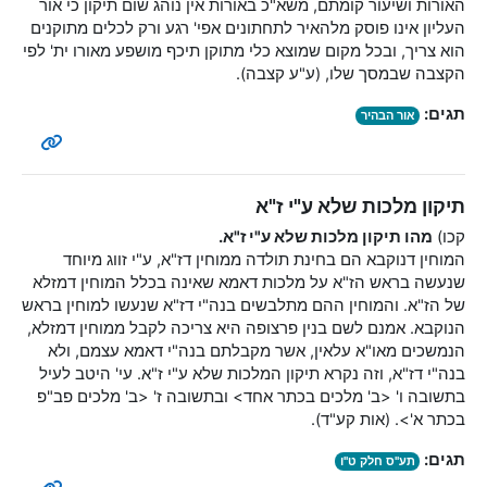
האורות ושיעור קומתם, משא"כ באורות אין נוהג שום תיקון כי אור
העליון אינו פוסק מלהאיר לתחתונים אפי' רגע ורק לכלים מתוקנים
הוא צריך, ובכל מקום שמוצא כלי מתוקן תיכף מושפע מאורו ית' לפי
הקצבה שבמסך שלו, (ע"ע קצבה).
תגים:
אור הבהיר
תיקון מלכות שלא ע"י ז"א
קכו)
מהו תיקון מלכות שלא ע"י ז"א.
המוחין דנוקבא הם בחינת תולדה ממוחין דז"א, ע"י זווג מיוחד
שנעשה בראש הז"א על מלכות דאמא שאינה בכלל המוחין דמזלא
של הז"א. והמוחין ההם מתלבשים בנה"י דז"א שנעשו למוחין בראש
הנוקבא. אמנם לשם בנין פרצופה היא צריכה לקבל ממוחין דמזלא,
הנמשכים מאו"א עלאין, אשר מקבלתם בנה"י דאמא עצמם, ולא
בנה"י דז"א, וזה נקרא תיקון המלכות שלא ע"י ז"א. עי' היטב לעיל
בתשובה ו' <ב' מלכים בכתר אחד> ובתשובה ז' <ב' מלכים פב"פ
בכתר א'>. (אות קע"ד).
תגים:
תע"ס חלק ט"ו