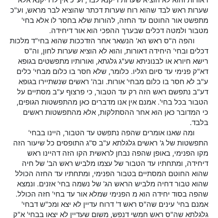
דאורות והוא לא הוציא שערות דיקנא לבר, וע"כ אין לו דיקנא אלא
שערות ראש לבד שהוא רוח שערות דכתר שהוציא לבר מראש, וע"כ
מתפשט אור החוטם עד החזה, להורות שלא בחסר לו אלא בחי'
מטבור ולמטה דכלים שבערך ההפכי הוא אור דיחידה.
והפה ה"ס ראש הא' הנשאר אחר הזדככות שהוא בחי"ד מלכות
דכלים ובחי' היחידה דאורות, והוא לא הוציא שערות לחון, וה"ס
רישא חיורא או לבנוניתא שע"ג גלגתא, ואורותיו מתפשטים בגופא
דא"ק פנימי עד סיום רגליו. כלומר, שלא חסר בו כלום מבחי' כלים
ע"ב לא חסר בו כלום מבחי' אורות. ובה' ראשים שנשתיירו בגופא
דע"ב נתפשם ראש הזה רק עד הטבור, כי פרצוף ע"ב מסתיים על
הטבור בכל בחי'. אמנם אין אנו מדברים כאן מהתפשטות הגופים,
כי המדובר כאן הוא אחר ההסתלקות, אלא מהתפשטות ראשים
בלבד.
ומה שאנו אומרים שהפה נתפשט עד הטבור, היינו בבחי'
התפשטות של ג' ראשים גלגלתא ע"ב ס"ג התופסים כל שיעור הזה
מקו הפנימי, באופן שהפה נבחן לראשית הקו הזה דהיינו ראש
דיחידה, ומתחתיו עד הטבור של עצמו מלביש ראש הב' של חיה
שהוא החוטם המסתיים בטבור הפנימי, ומתחתיו עד החזה הכולל
שהוא טבור דחיה מלביש הראש הג' של נשמה בחי' אזנים. ונמצא
שהפה בסוד יחידה הוא מ הפנימי שמלא אור עד בחי' חזה הכולל.
אמנם בחי' עינים שה"ס ראש ד' דרוח עדיין לא יצא ומכ"ש דבחי'
גלגלתא שה"ס ראש חמשי דנפש, משום שעדיין לא יצאו בבחי' א"ק