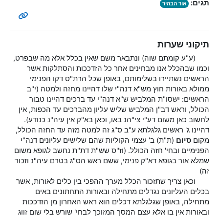
תגים:
אור הבהיר
תיקוני שערות
(ע"ע קומתם שוה) ונתבאר משם שאין בכלל אלא מה שבפרט,
וכמו שבהכלל אנו מבחינים אחר כל הזדככות והסתלקות אשר
הראשים נשתיירו בשלימותם, באופן שכל הרת"ס דקו הפנימי
ממולא באורות חוץ מש"א דנה"י שלו דהיינו מחזה ולמטה (י"ב
הראשים: ישסו"ת המלביש ש"א דנה"י עד ברכים דהיינו טבור
הכולל, וראש דב"ן המלביש שליש עליון מהברכים עד הכפות, אין
לחשוב כאן משום דע"י צי"הנ באו, וכאן בא"ק אין עיה"נ כנודע).
דהיינו ג' ראשים גלגלתא ע"ב ס"ג זה למטה מזה עד החזה הכולל,
מקום
סיום
(ת"ת) ב' עצמי הקוליות שהם שלישים עליונים דנה"י
הפנימיים ובחי' חזה הכולל. (וז"ס שש"ת דת"ת נחשב לגופא משום
שמלא אור בגופא דא"ק פנימי, ששם ראש הס"ג בטרם עיה"נ וזכור
זה)
וכאן צריך שתזכור הכלל מערך ההפכי בין כלים לאורות, אשר
בכלים העליונים נגדלים מתחילה ובאורות התחתונים באים
מתחילה, באופן שגלגלתא דכלים הוא ראש האחרון מן הזדככות
ובאורות אין בו אלא עצם המסך המזוכך לבחי' שורש בלי שום זווג