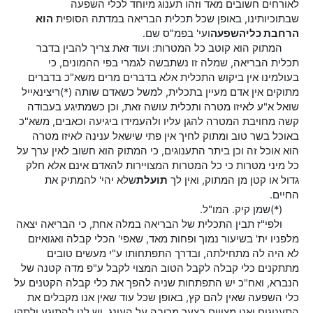
לאורחים חשובים מאד וזהו תענוג מיוחד לכלי השפעה
שבתוכיותינו, באופן שכל תכלית הבריאה במדתה הסופית
הוא
הרחבת כלי
השפעה
ועי' בפמ"ס שם.
המתוק הוא קוטב כל המטרות: ועוד זאת צריך להבין בדבר
תכלית הבריאה, שמלה זו נשתבשה לגמרי בפי ההמונים, כי
בעולמינו אין ביקוש התכלית אלא בדברים מרים משא"כ בדברים
מתוקים אין אדם מעיין בתכלית, למשל כשאדם שותה (*)ריצינאייל
שואל א"ע לאיזו מטרה ותכלית עושה זאת, וכן כשמתיגע בעבודה
קשה מחויבת המטרה להגן עליו ולהעמידו ביגיעה וכאבים, משא"כ
באוכל בשר טוב ומתוק לחיך אין פתי שישאל ענינה לאיזו מטרה
הוא אוכל זה וכן ביתר התענוגים, כי המתוק הוא חשוב לאין ערך על
כל מיני מטרות כי כל המטרות המצויירות להאדם אינם אלא חלק
גדול או קטן מן המתוק, ואין לך
תועלת
שלא יהי' להמתיק את
החיים.
(*)שמן קיק. המו"ל.
ולפי"ז תבין התכלית של הבריאה במלה אחת, כי הבריאה יצאה
מלפניו ית' בשיעור נמוך ופחות מאד, שאפי' הכלי קבלה ואגואיזם
לא היה לה מתחילתה, ובדרך התפתחותו ע"י מעשים טובים
מתתקנים כלי קבלה לקבל הטוב המצוי לקבל ע"פ מדה קטנה של
הנברא, ואח"כ יש התפתחות שניה להפך את כלי קבלה הקטנים על
כלי השפעה שאין להם קץ, באופן שכל עוד שאין אנו מקבלים את
התענוגים ואנו מצויים בצער מרובה על העונג, יש לנו להתיגע ולתקן