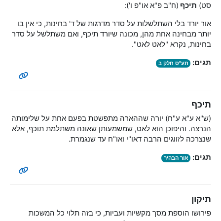
סט)
תיכף
(ח"ב פ"א או"פ ו'):
אור יורד בלי השתלשלות על סדר מדרגות של ד' בחינות, כי אין בו
יותר מבחינה אחת מהן, מכונה שיורד תיכף, ואם משתלשל על סדר
בחינות, נקרא "לאט לאט".
תגים:
תע"ס חלק ב
תיכף
(ש"א ע"א ע"ח) יורה שההארה מתפשטת בפעם אחת על שלימותה
הנרצה. והיפוכן הוא לאט, שמשמעותן שאונה משתלמת תוכף, אלא
שנצרכה לזווגים הרבה דאו"י ואו"ח עד שנגמרת.
תגים:
אור הבהיר
תיקון
פירושו הוספת מסך מקשיות ועביות, כי בזה תלוי כל המשכות