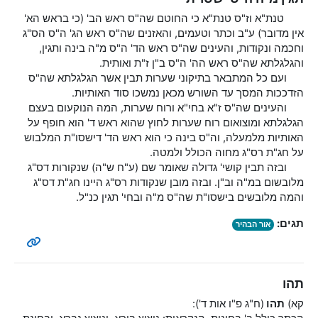
טנת"א וז"ס טנת"א כי החוטם שה"ס ראש הב' (כי בראש הא'
אין מדובר) ע"ב וכתר וטעמים, והאזנים שה"ס ראש הג' ה"ס הס"ג
וחכמה ונקודות, והעינים שה"ס ראש הד' ה"ס מ"ה בינה ותגין,
והגלגלתא שה"ס ראש הה' ה"ס ב"ן ז"ת ואותית.
ועם כל המתבאר בתיקוני שערות תבין אשר הגלגלתא שה"ס
הזדככות המסך עד השורש מכאן נמשכו סוד האותיות.
והעינים שה"ס ז"א בחי"א ורוח שערות, המה הנוקעום בעצם
הגלגלתא ומוצואום רוח שערות לחוץ שהוא ראש ד' הוא חופף על
האותיות מלמעלה, וה"ס בינה כי הוא ראש הד' דישסו"ת המלבוש
על חג"ת רס"ג מחוה הכולל ולמטה.
ובזה תבין קושי' גדולה שאומר שם (ע"ח ש"ה) שנקורות דס"ג
מלובשום במ"ה וב"ן. ובזה מובן שנקודות רס"ג היינו חג"ת דס"ג
והמה מלובשים בישסו"ת שה"ס מ"ה ובחי' תגין כנ"ל.
תגים:
אור הבהיר
תהו
קא)
תהו
(ח"ג פ"ו אות ד'):