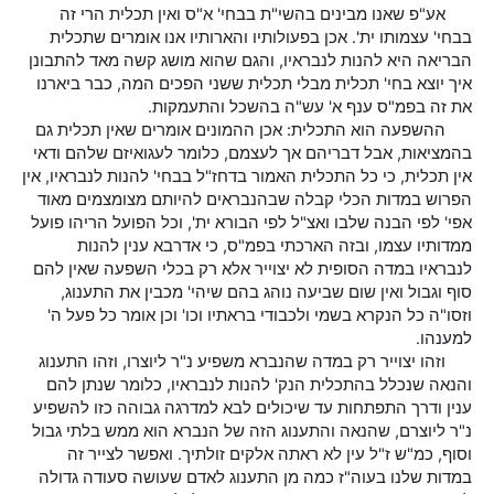
אע"פ שאנו מבינים בהשי"ת בבחי' א"ס ואין תכלית הרי זה
בבחי' עצמותו ית'. אכן בפעולותיו והארותיו אנו אומרים שתכלית
הבריאה היא להנות לנבראיו, והגם שהוא מושג קשה מאד להתבונן
איך יוצא בחי' תכלית מבלי תכלית ששני הפכים המה, כבר ביארנו
את זה בפמ"ס ענף א' עש"ה בהשכל והתעמקות.
ההשפעה הוא התכלית: אכן ההמונים אומרים שאין תכלית גם
בהמציאות, אבל דבריהם אך לעצמם, כלומר לעגואיזם שלהם ודאי
אין תכלית, כי כל התכלית האמור בדחז"ל בבחי' להנות לנבראיו, אין
הפרוש במדות הכלי קבלה שבהנבראים להיותם מצומצמים מאוד
אפי' לפי הבנה שלבו ואצ"ל לפי הבורא ית', וכל הפועל הריהו פועל
ממדותיו עצמו, ובזה הארכתי בפמ"ס, כי אדרבא ענין להנות
לנבראיו במדה הסופית לא יצוייר אלא רק בכלי השפעה שאין להם
סוף וגבול ואין שום שביעה נוהג בהם שיהי' מכבין את התענוג,
וזסו"ה כל הנקרא בשמי ולכבודי בראתיו וכו' וכן אומר כל פעל ה'
למענהו.
וזהו יצוייר רק במדה שהנברא משפיע נ"ר ליוצרו, וזהו התענוג
והנאה שנכלל בהתכלית הנק' להנות לנבראיו, כלומר שנתן להם
ענין ודרך התפתחות עד שיכולים לבא למדרגה גבוהה כזו להשפיע
נ"ר ליוצרם, שהנאה והתענוג הזה של הנברא הוא ממש בלתי גבול
וסוף, כמ"ש ז"ל עין לא ראתה אלקים זולתיך. ואפשר לצייר זה
במדות שלנו בעוה"ז כמה מן התענוג לאדם שעושה סעודה גדולה