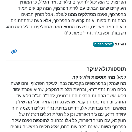
הפרצוף, כי הוא יכול להתקיים בלעדם. וזה הכלל, כי המוחין
העיקרים שהם הבאים עם לידת הפרצוף, המה קבועים תמיד
בהפרצוף, ואינם מסתלקים ממנו לעולם. אבל מוחין הבאים
מבחינת תוספות, אינם קבועים בהפרצוף, אלא בעת שהתחתונים
זכאים המה מאירים, ובשעת החטא המה מסתלקים. וכלל הזה נוהג
רק בזו"ן, ולא בג"ר. (תר"כ אות כ"ו)
תגים:
תע"ס חלק ח
תוספות ולא עיקר
קמא)
מהי תוספות ולא עיקר.
מה שנתקן בהפרצופים בקביעות נבחן לעיקר הפרצוף, והם ששה
כלים חג"ת נה"י דז"א, ובחינת מלכות דנוקבא, שהיא עטרת יסוד
דז"א. אשר מבחינת הכלים הם נבחנים, לחב"ד חג"ת דז"א עד
החזה, ובחינת כתר דנוקבא, שהיא נקודת החזה. וכל מה שזו"ן
משיגים יותר מבחינת אלו, דהיינו בחינת נה"י דכלים דנשמה חיה
יחידה דז"א, עם ג"ר דאורות. וכן כל הט"ת דכלים דנרנ"ח של
הנוקבא, עם הט"ר דאורות, כל אלו נבחנים לתוספות ואינם עיקר
בפרצוף משום שאינם בקביעות בהם, אלא תלוים במעשים טובים