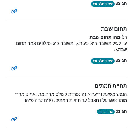
תגים:
תע"ס חלק ט"ז
תחום שבת
רנ)
מהו תחום שבת.
עי' לעיל תשובה ר"א <עיר>, ותשובה כ"ג <אלפים אמה תחום
שבת>.
תגים:
תע"ס חלק ט"ז
תחיית המתים
הנפש משעת זריעה אינה נפרדת לעולם מהחומר, ואף כי אחרי
מותו נפשו עליו תאבל עד תחיית המתים. (ע"ח ש"ה פ"ה)
תגים:
אור הבהיר