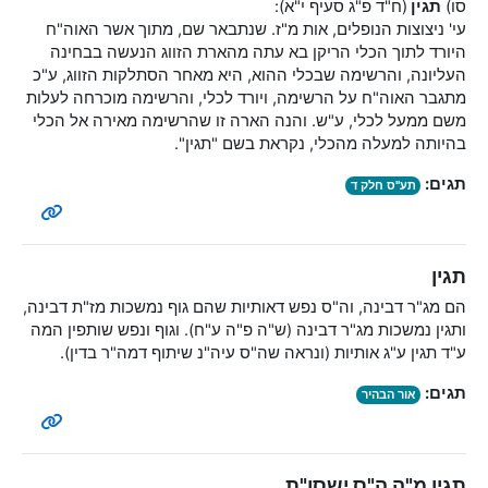
סו)
תגין
(ח"ד פ"ג סעיף י"א):
עי' ניצוצות הנופלים, אות מ"ז. שנתבאר שם, מתוך אשר האוה"ח
היורד לתוך הכלי הריקן בא עתה מהארת הזווג הנעשה בבחינה
העליונה, והרשימה שבכלי ההוא, היא מאחר הסתלקות הזווג, ע"כ
מתגבר האוה"ח על הרשימה, ויורד לכלי, והרשימה מוכרחה לעלות
משם ממעל לכלי, ע"ש. והנה הארה זו שהרשימה מאירה אל הכלי
בהיותה למעלה מהכלי, נקראת בשם "תגין".
תגים:
תע"ס חלק ד
תגין
הם מג"ר דבינה, וה"ס נפש דאותיות שהם גוף נמשכות מז"ת דבינה,
ותגין נמשכות מג"ר דבינה (ש"ה פ"ה ע"ח). וגוף ונפש שותפין המה
ע"ד תגין ע"ג אותיות (ונראה שה"ס עיה"נ שיתוף דמה"ר בדין).
תגים:
אור הבהיר
תגין מ"ה ה"ס ישסו"ת