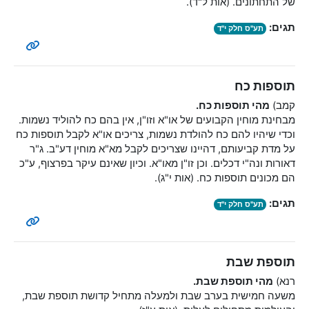
של התחתונים. (אות ל"ד).
תגים:
תע"ס חלק י"ד
תוספות כח
קמב)
מהי תוספות כח.
מבחינת מוחין הקבועים של או"א וזו"ן, אין בהם כח להוליד נשמות.
וכדי שיהיו להם כח להולדת נשמות, צריכים או"א לקבל תוספות כח
על מדת קביעותם, דהיינו שצריכים לקבל מא"א מוחין דע"ב. ג"ר
דאורות ונה"י דכלים. וכן זו"ן מאו"א. וכיון שאינם עיקר בפרצוף, ע"כ
הם מכונים תוספות כח. (אות י"ג).
תגים:
תע"ס חלק י"ד
תוספת שבת
רנא)
מהי תוספת שבת.
משעה חמישית בערב שבת ולמעלה מתחיל קדושת תוספת שבת,