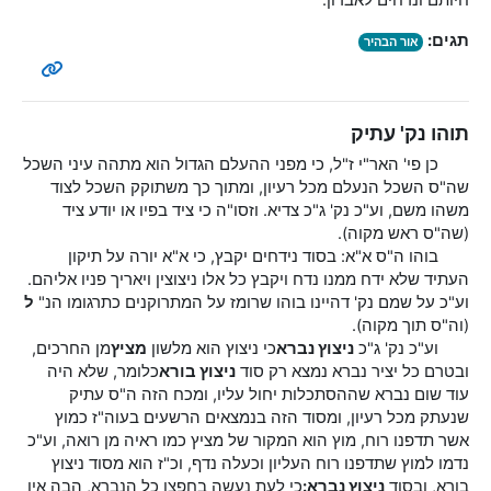
חיותם ונדחים לאבדון.
תגים:
אור הבהיר
תוהו נק' עתיק
כן פי' האר"י ז"ל, כי מפני ההעלם הגדול הוא מתהה עיני השכל
שה"ס השכל הנעלם מכל רעיון, ומתוך כך משתוקק השכל לצוד
משהו משם, וע"כ נק' ג"כ צדיא. וזסו"ה כי ציד בפיו או יודע ציד
(שה"ס ראש מקוה).
בוהו ה"ס א"א: בסוד נידחים יקבץ, כי א"א יורה על תיקון
העתיד שלא ידח ממנו נדח ויקבץ כל אלו ניצוצין ויאריך פניו אליהם.
וע"כ על שמם נק' דהיינו בוהו שרומז על המתרוקנים כתרגומו הנ"
ל
(וה"ס תוך מקוה).
וע"כ נק' ג"כ
ניצוץ נברא
כי ניצוץ הוא מלשון
מציץ
מן החרכים,
ובטרם כל יציר נברא נמצא רק סוד
ניצוץ בורא
כלומר, שלא היה
עוד שום נברא שההסתכלות יחול עליו, ומכח הזה ה"ס עתיק
שנעתק מכל רעיון, ומסוד הזה בנמצאים הרשעים בעוה"ז כמוץ
אשר תדפנו רוח, מוץ הוא המקור של מציץ כמו ראיה מן רואה, וע"כ
נדמו למוץ שתדפנו רוח העליון וכעלה נדף, וכ"ז הוא מסוד ניצוץ
בורא, ובסוד
ניצוץ נברא:
כי לעת נעשה בחפצו כל הנברא, הבה אין