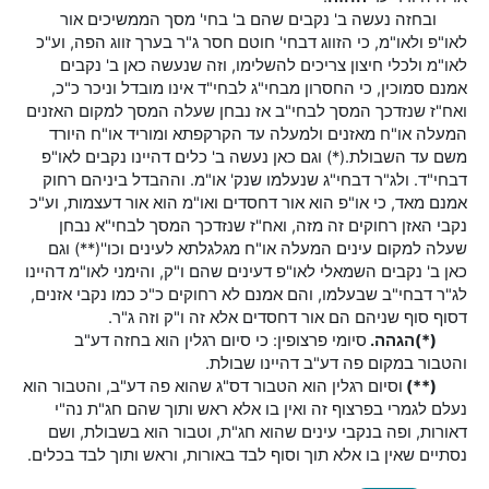
ובחזה נעשה ב' נקבים שהם ב' בחי' מסך הממשיכים אור
לאו"פ ולאו"מ, כי הזווג דבחי' חוטם חסר ג"ר בערך זווג הפה, וע"כ
לאו"מ ולכלי חיצון צריכים להשלימו, וזה שנעשה כאן ב' נקבים
אמנם סמוכין, כי החסרון מבחי"ג לבחי"ד אינו מובדל וניכר כ"כ,
ואח"ז שנזדכך המסך לבחי"ב אז נבחן שעלה המסך למקום האזנים
המעלה או"ח מאזנים ולמעלה עד הקרקפתא ומוריד או"ח היורד
משם עד השבולת.(*) וגם כאן נעשה ב' כלים דהיינו נקבים לאו"פ
דבחי"ד. ולג"ר דבחי"ג שנעלמו שנק' או"מ. וההבדל ביניהם רחוק
אמנם מאד, כי או"פ הוא אור דחסדים ואו"מ הוא אור דעצמות, וע"כ
נקבי האזן רחוקים זה מזה, ואח"ז שנזדכך המסך לבחי"א נבחן
שעלה למקום עינים המעלה או"ח מגלגלתא לעינים וכו''(**) וגם
כאן ב' נקבים השמאלי לאו"פ דעינים שהם ו"ק, והימני לאו"מ דהיינו
לג"ר דבחי"ב שבעלמו, והם אמנם לא רחוקים כ"כ כמו נקבי אזנים,
דסוף סוף שניהם הם אור דחסדים אלא זה ו"ק וזה ג"ר.
(*)הגהה.
סיומי פרצופין: כי סיום רגלין הוא בחזה דע"ב
והטבור במקום פה דע"ב דהיינו שבולת.
(**)
וסיום רגלין הוא הטבור דס"ג שהוא פה דע"ב, והטבור הוא
נעלם לגמרי בפרצוף זה ואין בו אלא ראש ותוך שהם חג"ת נה"י
דאורות, ופה בנקבי עינים שהוא חג"ת, וטבור הוא בשבולת, ושם
נסתיים שאין בו אלא תוך וסוף לבד באורות, וראש ותוך לבד בכלים.