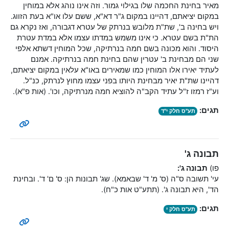
מאיר בחינת החכמה שלו בגילוי גמור. וזה אינו נוהג אלא במוחין
במקום יציאתם, דהיינו במקום ג"ר דא"א, ששם עלו או"א בעת הזווג.
ויש בחינה ב', שת"ת מלובש בנרתק של עטרא דגבורה, ואז נקרא גם
הת"ת בשם עטרא. כי אינו משמש במדתו עצמו אלא במדת עטרת
היסוד. והוא מכונה בשם חמה בנרתיקה, שכל המוחין דשתא אלפי
שני הם מבחינת ב' עטרין שהם בחינת חמה בנרתיקה. אמנם
לעתיד יאירו אלו המוחין כמו שמאירים באו"א עלאין במקום יציאתם,
דהיינו שת"ת יאיר מבחינת היותו בפני עצמו מחוץ לנרתק, כנ"ל.
וע"ז רמזו ז"ל עתיד הקב"ה להוציא חמה מנרתיקה, וכו'. (אות פ"א).
תגים:
תע"ס חלק י"ד
תבונה ג'
פו)
תבונה ג':
עי' תשובה ס"ה (ס' מ' ד' שבאמא). שג' תבונות הן: ס' ם' ד'. ובחינת
הד', היא תבונה ג'. (תתע"ט אות כ"ח).
תגים:
תע"ס חלק י