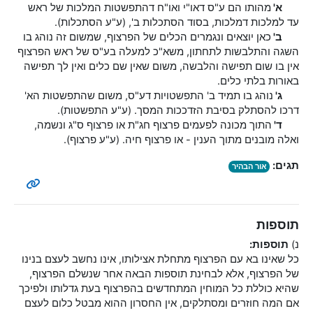
א'
מהותו הם ע"ס דאו"י ואו"ח דהתפשטות המלכות של ראש
עד למלכות דמלכות, בסוד הסתכלות ב', (ע"ע הסתכלות).
ב'
כאן יוצאים ונגמרים הכלים של הפרצוף, שמשום זה נוהג בו
השגה והתלבשות לתחתון, משא"כ למעלה בע"ס של ראש הפרצוף
אין בו שום תפישה והלבשה, משום שאין שם כלים ואין לך תפישה
באורות בלתי כלים.
ג'
נוהג בו תמיד ב' התפשטויות דע"ס, משום שהתפשטות הא'
דרכו להסתלק בסיבת הזדככות המסך. (ע"ע התפשטות).
ד'
התוך מכונה לפעמים פרצוף חג"ת או פרצוף ס"ג ונשמה,
ואלה מובנים מתוך הענין - או פרצוף חיה. (ע"ע פרצוף).
תגים:
אור הבהיר
תוספות
נ)
תוספות:
כל שאינו בא עם הפרצוף מתחלת אצילותו, אינו נחשב לעצם בנינו
של הפרצוף, אלא לבחינת תוספות הבאה אחר שנשלם הפרצוף,
שהיא כוללת כל המוחין המתחדשים בהפרצוף בעת גדלותו ולפיכך
אם המה חוזרים ומסתלקים, אין החסרון ההוא מבטל כלום לעצם