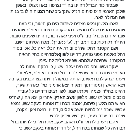
שבסוד כור הברזל דהיינו בחי"ד נצרפו ויבאו וניצולו, באופן
שלבן הארמי ה"ס סיתום הנ"ל שנק' ג"כ
שור תם:
והיה לו ב' בנות
שם הגדולה לאה.
לאה: מלשון ונלאו מצרים לשתות מים מן היאור, (כי בעת
שהדגים מתים שה"ס חמישי כמו שקרה בסיתום דאומ"צ שהמים
שבהיאור נהפכו לדם). וז"ס ועיני לאה רכות, דהיינו שעינים טובות
היו לה רק רכות בסוד אב רך, (ע"ע אברך). מכח הסיתום דשם.
ושם הקטנה רחל: שה"ס ובורא את הכל: ראה כל. אכן בסוד
רחל נאלמת מפני גוזזיה, דהיינו
לשון
אלם
דהיינו בחי' הראיה
דמקוה"נ, שהיתה עולמתא שפירא דלית לה עיינין.
יעקב ועשו: והפוכם היה יעקב ועשיו, כי רבקה: אחות לבן
הארמי היתה כנודע, שהיא ג"כ בבחי' סיתום דאומ"צ, אלא ע"י
ויעתר יצחק לנכח אשתו, הרתה במקוה"נ. ויתרוצצו הבנים בקרבה
ויצא הראשון (מסוד תוך דמקוה יצא) אדמוני כולו כאדרת שער,
דהיינו בחי"ד עצמה. ויקראו שמו, לשון רבים (דהיינו כל עובדי
כוכבים ומזלות) עשו, מלשון
עשב הארץ:
ואחרי כן יצא אחיו, שה"ס
האיש תם מלשון סיתום, אמנם מכח וידו אוחזת בעקב עשו, נמצא
עכשיו שזכה ג"כ להיות
יושב אהלים
, דהיינו רואה צאן ומקנה,
שז"ס ורב יעבד צעיר, יכין רשע וצדיק ילבש.
אהבת יעקב לרחל: וז"ס ויאהב יעקב את רחל, כי להיותו בחי'
תם היה כל שמחתו בכח רחל, ע"ד וידו אוחזת בעקב עשו, כי