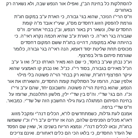
להסתלקות כל בחינת הב"ן, ואפילו אור הנפש שבה, ולא נשארה רק
באחורים.
וז"ס הרי"ו הנזכר, שהוא בגי' גבורה, כי הארת ע"ב במקום חג"ת
גורמת להפסק הזווג דחסדים מס"ג, שעי"ז אובד מ"ה קומת
החסדים שלו, ונשאר רק באור הנפש, וב"ן בבחי' אחורים. וז"ס
שגבורה בגי' ראי"ה. כי הארת ע"ב שהיא חכמה נקרא ראי"ה. כי
בהיותה שלא במקומה, דהיינו בחג"ת ששם המקום דחסדים
מכוסים תחת שליטת יסוד דאמא, הנה ראי"ה בגי' גבורה, כלומר
שגורמת סיתום גדול בפרצוף.
וע"כ נבחן שע"ב בחסד, כי שם הוא מאיר הארתו כנ"ל: ואז ג' ע"ב
הנ"ל מאירים בגבורה, בסוד רי"ו. כנ"ל. ואז נבחן קו האמצעי שהוא
עיקר הפרצוף דחג"ת, שהוא רק בבחי' הוי"ה פשוטה בלי מילוי
אלפין שבה, הרומז על הסתלקות קומת החסדים, והשארתו את אור
הנפש, שהוא בחינת הוי"ה פשוטה. וחשבונם יחד, שהם ע"ב ורי"ו
וכ"ו. הם בגי' שד"י. וה"ס בין שד"י ילין, מלשון התלוננות, שרומז על
בחינת הסיתום המתגלה בעת גילוי החשבון הזה של שד"י. כמבואר.
וז"ס שד"י ברפה.
אמנם לעת גדלות, כשמתחדשים לז"א, הכלים דנה"י ומקבל מזווג
דאו"א מכלים הפנימים שלהם, הנה אז יורדים ע"ב רי"ו וכ"ו ששמשו
בחג"ת, ובאו לכלים דנה"י. ונמצא הריוח בשנים: א', שאין שם הפסד
של העדר החסדים, כי בלאו הכי הם כלים דאחורים. ואינם צריכים