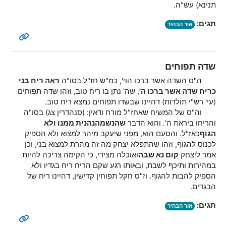
תנינא) עש"ה.
תגים:
אור הבהיר
שדה תפוחים
ה"ס השדה אשר ברכו הוי', כמ"ש חז"ל בסו"ה
ראה ריח בני
כריח שדה אשר ברכו ה'
, שה' נתן בו ריח טוב, וזהו שדה תפוחים
(עי' רש"י תולדות) דהיינו שבשדו תפוחים נמצא ריח טוב.
וה"ס של המשיח שאחז"ל מורח ודאין: (סנהדרין צג) בסו"ה
והריחו ביראת ה'. והוא הדבר
שהנשמה
נהנית ממנו ולא
הגוף
כאז"ל. והסעם הוא, מפני שיעקב מיהר למצוא ולא הספיק
לכנוס להגוף, וזהו שהתפלא יצחק מה זה מהרת למצוא בני, וכן
אמר ליצחק
קום נא שבה
ואוכלה מצידי, כי הקימה צריכה להיות
במהירות ותיכף לשבת, ובאותו רגע שקם הריח ריח בגדיו ולא
הספיק להבות להגוף. וז"ס חקל תפוחין קדישין, דהיינו ריח של
הבגדים.
תגים:
אור הבהיר