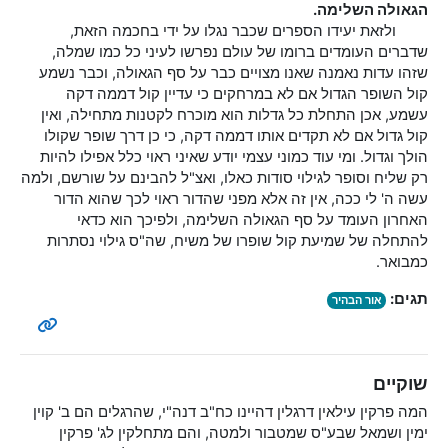
הגאולה השלימה.
ולזאת יעידו הספרים שכבר נגלו על ידי בחכמה הזאת,
שדברים העומדים ברומו של עולם נפרשו לעיני כל כמו שמלה,
שזהו עדות נאמנה שאנו מצויים כבר על סף הגאולה, וכבר נשמע
קול השופר הגדול אם לא במרחקים כי עדיין קול דממה דקה
עשמע, אכן התחלת כל גדלות הוא מוכרח לקטנות מתחילה, ואין
קול גדול אם לא תקדים אותו דממה דקה, כי כן דרך שופר שקולו
הולך וגדול. ומי עוד כמוני עצמי יודע שאיני ראוי כלל אפילו להיות
רק שליח וסופר לגילוי סודות כאלו, ואצ"ל להבינם על שורשם, ולמה
עשה ה' לי ככה, אין זה אלא מפני שהדור ראוי לכך שהוא הדור
האחרון העומד על סף הגאולה השלימה, ולפיכך הוא כדאי
להתחלה של שמיעת קול שופרו של משיח, שה"ס גילוי נסתרות
כמבואר.
תגים:
אור הבהיר
שוקיים
המה פרקין עילאין דרגלין דהיינו כח"ב דנה"י, שהרגלים הם ב' קוין
ימין ושמאל שבע"ס שמטבור ולמטה, והם מתחלקין לג' פרקין