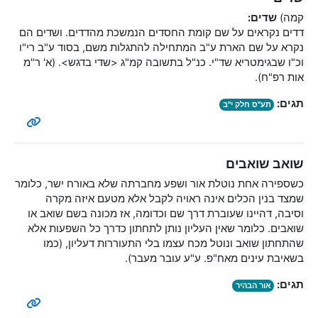
קמה)
שדים:
דדים נקראים על שם קומת החסדים הנמשכת מהדדים. ושדים הם
נקרא על שם הארת ע"ב המתחילה להתגלות משם, בסוד ע"ב רי"ו
וכ"ו שבגימטריא שד"י. כנ"ל בתשובה קמ"ג <שדי בדגש>. (א' ר"מ
אות רפ"ח).
תגים:
תע"ס חלק י"ב
שואב שואבים
כשספירה אחת נוטלת אור ושפע מחברתה שלא באורח ישר, כלומר
שמצד בנין הכלים אינה ראויה לקבל אלא מטעם איזה מקרה
וסיבה, דהיינו שעוברת דרך שם וכדומה, אז מכונה בשם שואב או
שואבים. כלומר שאין העליון נותן לתחתון כדרך כל השפעות אלא
שהתחתון שואב ונוטל מכח עצמו בלי התעוררות דעליון, (כמו
בשאיבת עינים מאח"פ. ע"ע עובר מעבר).
תגים:
אור הבהיר