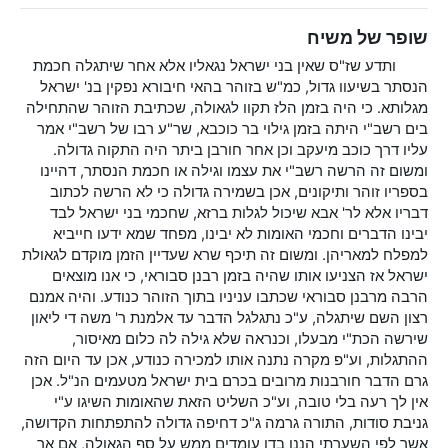
שופר של משיח
ותדע שז"ס שאין בני ישראל נגאליו אלא אחר שיתגלה חכמת
הנסתר בשיעוו גדול, כמ"ש בזוהר בהאי חיבורא נפקין בנ' ישראל
מגלותא. כי היה בזמן הלז תקוו לגאולה, שכתיבת הזוהר שהתחילה
בים רשב"י היתה בזמן גילוי בר כוכבא, שר"ע רבו של רשב"י אמר
עליו דרך כוכב מיעקב וכן אחר חורבן ביתר היה התקוה גדולה.
ומשום זה הרשה רשב"י את עצמו וגילה או חכמת הנסתר, דהיינו
בספריו זוהר ותיקונים, אכן בשמירה גדולה כי לא הרשה לכתוב
דבריו אלא לר' אבא שיכול לגלות ברזא, שחכמי בני ישראל לבד
יבינו הדברים וחכמי האומות לא יבינו, מפחד שמא ידעו חייביא
למפלח למאריהן. ומשום זה תיכף שרא שעדיין הזמן מוקדם לגאולת
ישראל אז הצניעו אותו שהיה בזמן רבנן סבוראי, כי אנו מוצאים
הרבה מרבנן סבוראי שכתבו עניניו בתוך הזוהר כנודע. והיה אמנם
רצון השם שיתגלה, ע"כ נתגלגל הדבר עד אלמנת ר' משה די ליאון
שירשה הכת"י מבעלו, וכנראה שלא גילה לה כלום מאיסור,
ההתגלות, וע"פ מקרה נתנה אותו למכירה כנודע, אכן עד היום הזה
גרם הדבר חורבנות מרובים בכרם בית ישראל מטעמים הנ"ל. אכן
אין לך רעה בלי טובה, וע"כ השליט הזאת שהאומות השיגו ע"י
גניבת סודות, התורה גרמה ג"כ דחיפה גדולה להתפתחות הקדושה,
אשר לפי השערתי הננו בדו עומדים ממש על סף הגאולה, אם אך