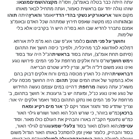
עתה היתה כבר בטלה באומ"צ), וזסו"ה
מקצה
השמים
מוצאו
:
שזהו נגלה יחד עם בראשית כאמור, ועתה מתחיל לבאר מאותו
מקום אשר
ארעא
ורקיע נשקי בהדי הדדי
ואומר
והארץ
היתה
תוהו
ובוהו
תוהו כמו מקשה שאפס תירוץ שמתהה שכל האדם ובאומ"צ
אמנם נתברר להדיא שבו הוא בסו"ה היש ה' בקרבינו אלא בלי
שלימות.
וחושך על פני תהום
כלומר אע"פ שבו הוא מ"מ לית אורחא
דמלכא לאזדווגא לבר מהיכליה, ולפיכך כיסה חושך את התהום
(סיתום תחת אומ"צ), ועתה בסוד
בראשית
הנ"ל היה עוד בסוד
וימש חושך
שז"ס ורוח אלקים מרחפת על פני המים: פירושו נוגע
ואינו נוגע משום דל"ה ול"ש, וצרין לידע שטרם הבריאה
דבראשית
היתה כל הארץ מכוסה במים ורוח אלקים דבוק בהם
אלא בהמקור של אותו המים שנק'
תהום
: היה החושך מכסה עליו,
משא"כ עתה נעשה
מרחפת
: דהיינו במים עצמם נעשה החידוש
של נוגע ואינו נוגע כנ"ל, ומעתה יש ב' גרעונות: א' חושך בתהום, ב'
מרחפת על פנ' המים ואז נתקן התהום בסוד ויאמר אלקים יהי אור:
וצריך שתדע סוד ותגזר אומר ויקם לך
אור מים רקיע ומאח
ברכאן
כמ"ש בזוהר, כי שורש הכל הוא האור ושורש גילוי האור
כמ"ש נתעטף הקב"ה באורו והבהיק את העולם כולו מאור. וסוד
עטיפה:
הוא העלם האור בסוד
צלעלי שמע
שגורם לגילוי האור,
בסוד והבהיק, כלומר שאין זמן להסתכל באותו האור הגדול משום