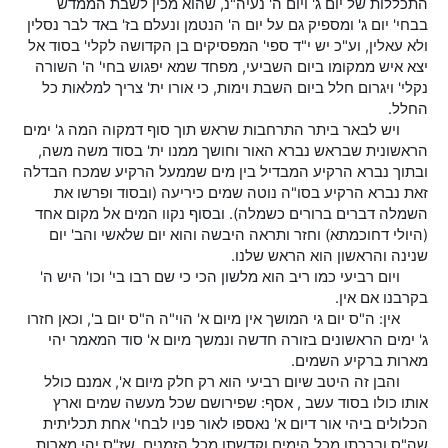
התכללות של יום ג' ויום ה' נעיה"נ, שהוא מכין לשבת הממדש
בבחי' יום ג' ומספיק גם על יום ה' הנטמן ונעלם בז' באד לבר נסלין
ולא עאלין, וע"כ יש י"ד ספי' המפסיקים בן הקדושה לקלי' בסוד אל
יצא איש ממקומו ביום השביעי, מפחד שמא יפגוש בחי' ה' השורה
נקלי' ויגרום חלל ביום השבת וימות, כי אורו ית' צריך למלאות כל
החלל.
ויש לבאר ביתר התרחבות שראש תוך סוף דמקוה המה ג' ימים
הראשונית שבראש נברא האור וחושך ממנו ית' בסוד משה משה,
ובתוך נברא הרקיע המבדיל בין מים שממעל הרקיע שמכח הבדלה
זאת נברא הרקיע בסו"ה נוטה שמים כיריעה (ובסוד ופרשו את
השמלה דברים ברורים כשמלה). ובסוף נקוו המים אל מקום אחד
(היולי דחוכמתא) וחזר ותראה היבשה והוא יום שלאשי והב' יום
שנינה והראשון הוא הראש שלנו.
ויום רביעי כמו ריב הוא מלשון הכי כי שם רבו בי' וכו' היש ה'
בקרבנו אם אין.
אין: ה"ס יום גי המושך אין מיום א' הוי"ה ה"ס יום ב', וכאן חזרו
ג' ימים הראשונים בזורה חדשה ונמשך מיום א' סוד המאמר יהי
מארות ברקיע השמים.
והבן זה היטב שיום רביעי הוא רק חלק מיום א', אמנם כולל
אותו כולו בסוד עשב , אסף: שפירושם שכל מעשה שמים וארץ
הכלולים ביהי אור דיום א' נאספו לאור פניו לבחי' אחת תכליתית
שה"ס וברכתו מכל הימים וקדשתו מכל הזמנים, שז"ס יהי מארות