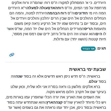
היורדים. כי א' המסתלק למקורו ה"ס רוח: שהסו"ה ורוח אלקים
מרחפת על פני המים, וה"ס
רוח
האדם
עולה למעלה
וי"א היורדים
המה היו מי
הזדונים
וה"ס
רוח הבהמה
היורדת למטה, והמה הם
הנחלים ההולכים אל הים שבין הרים יהלכון והולכים ויורדים אל
הים, ובסוד יום ב' נתיחס שמו ית' אל הרקיע (ראה קיא) משום
ותועפות
הריס
המורידים הנחלים אל הים שלו ית' המה, שז"ס אשר
לו
הים
והוא עשהו וזה הים גדול ורחב ידים שם רמס ואין מספר,
חיות קטנות (הושוו יחד) עם גדולות.
תגים:
אור הבהיר
שבעת ימי בראשית
בראשית: ה"ס חדש ניסן ראש חדשים אלא זה בסוד
שנה
וזה
בסוד
עולם
.
ברא אלקים: מלשון בו וראה בסו"ה אני ולא שליח, וכאן שלט
בעיקר שם אל תקרב הלום מראש מקוה.
את השמים ואת הארץ: את יורה הכלי שחופרין עמו בארות מים,
ויש כלי מיוחד להארץ שה"ס
קצה
הארץ:
והוא שנתחדש עתה בסוד
בראשית ובסוד ניסן, אכן יחד עמו נראתה את גם בשמים (אשר עד