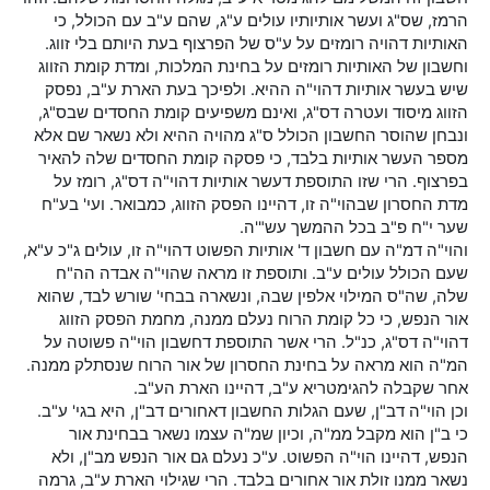
הרמז, שס"ג ועשר אותיותיו עולים ע"ג, שהם ע"ב עם הכולל, כי
האותיות דהויה רומזים על ע"ס של הפרצוף בעת היותם בלי זווג.
וחשבון של האותיות רומזים על בחינת המלכות, ומדת קומת הזווג
שיש בעשר אותיות דהוי"ה ההיא. ולפיכך בעת הארת ע"ב, נפסק
הזווג מיסוד ועטרה דס"ג, ואינם משפיעים קומת החסדים שבס"ג,
ונבחן שהוסר החשבון הכולל ס"ג מהויה ההיא ולא נשאר שם אלא
מספר העשר אותיות בלבד, כי פסקה קומת החסדים שלה להאיר
בפרצוף. הרי שזו התוספת דעשר אותיות דהוי"ה דס"ג, רומז על
מדת החסרון שבהוי"ה זו, דהיינו הפסק הזווג, כמבואר. ועי' בע"ח
שער י"ח פ"ב בכל ההמשך עש"'ה.
והוי"ה דמ"ה עם חשבון ד' אותיות הפשוט דהוי"ה זו, עולים ג"כ ע"א,
שעם הכולל עולים ע"ב. ותוספת זו מראה שהוי"ה אבדה הה"ח
שלה, שה"ס המילוי אלפין שבה, ונשארה בבחי' שורש לבד, שהוא
אור הנפש, כי כל קומת הרוח נעלם ממנה, מחמת הפסק הזווג
דהוי"ה דס"ג, כנ"ל. הרי אשר התוספת דחשבון הוי"ה פשוטה על
המ"ה הוא מראה על בחינת החסרון של אור הרוח שנסתלק ממנה.
אחר שקבלה להגימטריא ע"ב, דהיינו הארת הע"ב.
וכן הוי"ה דב"ן, שעם הגלות החשבון דאחורים דב"ן, היא בגי' ע"ב.
כי ב"ן הוא מקבל ממ"ה, וכיון שמ"ה עצמו נשאר בבחינת אור
הנפש, דהיינו הוי"ה הפשוט. ע"כ נעלם גם אור הנפש מב"ן, ולא
נשאר ממנו זולת אור אחורים בלבד. הרי שגילוי הארת ע"ב, גרמה