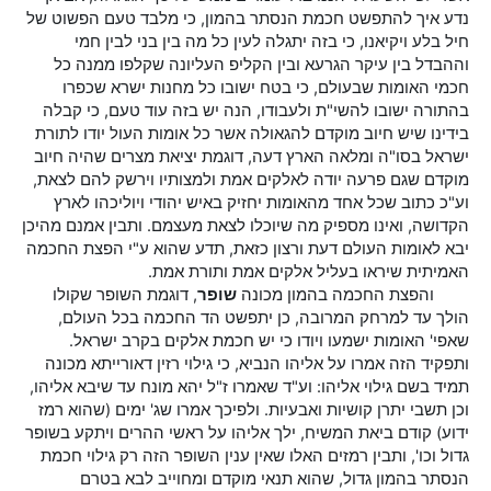
נדע איך להתפשט חכמת הנסתר בהמון, כי מלבד טעם הפשוט של
חיל בלע ויקיאנו, כי בזה יתגלה לעין כל מה בין בני לבין חמי
וההבדל בין עיקר הגרעא ובין הקליפ העליונה שקלפו ממנה כל
חכמי האומות שבעולם, כי בטח ישובו כל מחנות ישרא שכפרו
בהתורה ישובו להשי"ת ולעבודו, הנה יש בזה עוד טעם, כי קבלה
בידינו שיש חיוב מוקדם להגאולה אשר כל אומות העול יודו לתורת
ישראל בסו"ה ומלאה הארץ דעה, דוגמת יציאת מצרים שהיה חיוב
מוקדם שגם פרעה יודה לאלקים אמת ולמצותיו וירשק להם לצאת,
וע"כ כתוב שכל אחד מהאומות יחזיק באיש יהודי ויוליכהו לארץ
הקדושה, ואינו מספיק מה שיוכלו לצאת מעצמם. ותבין אמנם מהיכן
יבא לאומות העולם דעת ורצון כזאת, תדע שהוא ע"י הפצת החכמה
האמיתית שיראו בעליל אלקים אמת ותורת אמת.
והפצת החכמה בהמון מכונה
שופר
, דוגמת השופר שקולו
הולך עד למרחק המרובה, כן יתפשט הד החכמה בכל העולם,
שאפי' האומות ישמעו ויודו כי יש חכמת אלקים בקרב ישראל.
ותפקיד הזה אמרו על אליהו הנביא, כי גילוי רזין דאורייתא מכונה
תמיד בשם גילוי אליהו: וע"ד שאמרו ז"ל יהא מונח עד שיבא אליהו,
וכן תשבי יתרן קושיות ואבעיות. ולפיכך אמרו שג' ימים (שהוא רמז
ידוע) קודם ביאת המשיח, ילך אליהו על ראשי ההרים ויתקע בשופר
גדול וכו', ותבין רמזים האלו שאין ענין השופר הזה רק גילוי חכמת
הנסתר בהמון גדול, שהוא תנאי מוקדם ומחוייב לבא בטרם