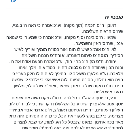
שבטי יה
ראובן: ה"ס חכמה (תוך מקוה), וע"כ אמרה כי ראה ה' בעניי,
שה"ס הראיה השלימה.
שמעון: ה"ס בינה (סוף מקוה), וע"כ אמרה כי שמע ה' כי שנואה
אנכי, שה"ס האזן והשמיעה.
לוי: ה"ס אומ"צ שיש לו תום ואור בסו"ה תומיך ואוריך לאיש
חסידיך.
תום
ה"ס סיתום דאומ"צ.
אור
ה"ס חכמה השלימה.
יהודה: ה"ס מקוה"נ בחי' הוד, וע"כ אמרה הפעם אודה את ה'.
ובזה תבין שיהודה ה"ס
מלכות
: דהיינו בסוד איהו מלך ואיהו
מלאכה. (ע"ע מלאך) משא"כ לוי בהיפך לא היה לו חלק בארץ כי
הויה הוא נחלתו, בסו"ה הפעם ילוה אישי אלי כי ילדתי לו שלשה
בנים. תו"ס מקוה שה"ס ראובן שמעון, ואומ"צ שה"ס לוי, מלשון
כמער איש ולויות.
ודע, כי יוסף הוא ג"כ בחי' לויה, בסו"ה ויקח משה את עצמות
יוסף עמו, אלא צריך שתדע כל השלשלת דקדושה, כי לבן ה"ס לובן
העליון דעקודים, דהיינו הסיתום דאומ"צ, וז"ס
ארמי אבד אבי
וירד
מצרימה, כי לבן בקש לעקור את הכל, כי כן היה הסיתום הזה גדול
מאד בכח אחימן וכמעט שנבטל כל העולמות, עד שבא למצרים
למקוה"נ שהוא הארץ לא להם ופה רעה (בחי"ד) מולך שם.