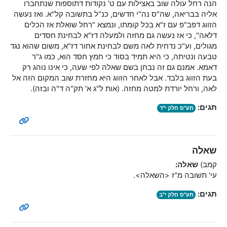
הנה רחל עולה שוב באצילות עם ט' נקודות דתוספות שנתחברו
אליה בבריאה, שה"ס נה"י חדשים, כנ"ל בתשובה קל"א. ואז נעשה
הזווג דפב"פ עם ז"א בכל קומתו, ונמצא "רחל שואלת אז הכלים
דלאה", כי אז נעשה גם מחזה ולמעלה דז"א לבחינת חסדים
מגולים, וע"כ נדחית לאה משם לבחינת אחור דז"א, משום שהוא נגד
טבעה ונטיתה, כי היא תמיד בסוד כי חמץ חסד הוא, כמו ג"ר
דאמא. אמנם גם זה נבחן בשם שאלה לפי שעה, כי אינו נוהג רק
בעת הזווג בלבד. אבל לאחר הזווג היא מחזרת שוב המקום הזה אל
לאה, ורחל יורדת למטה מחזה. (אות ל"ג א' תק"ה ד"ה ובזה).
תגים:
תע"ס חלק י"ד
שאלה
קמב)
שאלה:
עי' תשובה מ"ז <השאלה>.
תגים:
תע"ס חלק י"ב