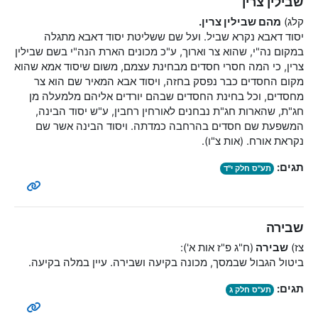
שבילין צרין
קלג)
מהם שבילין צרין.
יסוד דאבא נקרא שביל. ועל שם ששליטת יסוד דאבא מתגלה
במקום נה"י, שהוא צר וארוך, ע"כ מכונים הארת הנה"י בשם שבילין
צרין, כי המה חסרי חסדים מבחינת עצמם, משום שיסוד אמא שהוא
מקום החסדים כבר נפסק בחזה, ויסוד אבא המאיר שם הוא צר
מחסדים, וכל בחינת החסדים שבהם יורדים אליהם מלמעלה מן
חג"ת, שהארות חג"ת נבחנים לאורחין רחבין, ע"ש יסוד הבינה,
המשפעת שם חסדים בהרחבה כמדתה. ויסוד הבינה אשר שם
נקראת אורח. (אות צ"ו).
תגים:
תע"ס חלק י"ד
שבירה
צז)
שבירה
(ח"ג פ"ז אות א'):
ביטול הגבול שבמסך, מכונה בקיעה ושבירה. עיין במלה בקיעה.
תגים:
תע"ס חלק ג