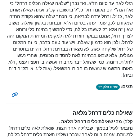
רגלי לאה עד סיום הז"א. ואז נבחן ''שלאה שאלה הכלים דרחל" כי
אלו הנה"י הם מקום רחל, כנ"ל בתשובה קכ"ז. ועתה שאלה אותם
לאה, כנ"ל. ורחל ירדה לבריאה, כי הכתר שלה שהוא נקודת החזה
שמקודם לכן, עומד עתה בסיום הז"א. ונבחנת בלשון שאלה, משום
שאין זה אלא רק לשעתו בלילה, כדי להמשיך בחינת כלי ורוחא
לצורך רחל, אמנם בבוקר חוזרת לאה למקומה ומחזרת המקום הזה
לרחל. ולכן הוא כדמיון שאלה. ויש עוד טעם בדבר, כי זה המקום
של רחל שלקחה לאה, לא נשארה בבחינת רחל, דהיינו בחסדים
מגולים, אלא שבאו בבחינת לאה לחסדים מכוסים, שהרי נעשו
לחג"ת. ודומה, כמי ששואל דבר מחבירו ועושה בו חפציו עצמו, ולא
באותו התשמיש שעשה בו חבירו המשאיל. (אות ל"ג. א' תק"ה ד"ה
ובזה).
תגים:
תע"ס חלק י"ד
שאילת כלים דרחל מלאה
קלב)
מהי שאילת כלים דרחל מלאה
.
נתבאר לעיל בסמוך, שבלילה אחר חצות, שואלת לאה כלים דרחל
לרשותה. אמנם ביום לאחר שכבר נשלמו הארת כלים דרחל בלילה,