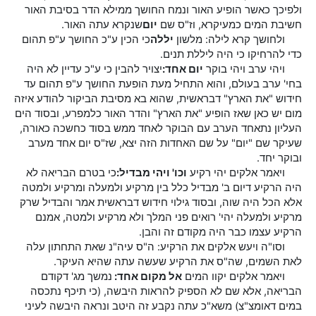
ולפיכך כאשר הופיע האור ונמח החושך ממילא הדר בסיבת האור
חשיבת המים כמעיקרא, וז"ס שם
יום
שנקרא עתה האור.
ולחושך קרא לילה: מלשון
יללה
כי הכין ע"כ החושך ע"פ תהום
כדי להרחיקו כי היה ליללת תנים.
ויהי ערב ויהי בוקר
יום אחד:
יצויר להבין כי ע"כ עדיין לא היה
בחי' ערב בעולם, והוא התחיל מעת הופעת החושך ע"פ תהום עד
חידוש "את הארץ" דבראשית, שהוא בא מסיבת הביקור להודע איזה
מום יש כאן שאז הופיע "את הארץ" והדר האור כלמפרע, ובסוד הים
העליון נתאחד הערב עם הבוקר לאחד ממש בסוד כחשכה כאורה,
שעיקר שם "יום" על שם האחדות הזה יצא, שז"ס יום אחד מערב
ובוקר יחד.
ויאמר אלקים יהי רקיע
וכו' ויהי מבדיל:
כי בטרם הבריאה לא
היה הרקיע דיום ב' מבדיל כלל בין מרקיע ולמעלה ומרקיע ולמטה
אלא הכל היה שוה, ובסוד גילוי חידוש דבראשית אמר והבדיל שרק
מרקיע ולמעלה יהי' רואים פני המלך ולא מרקיע ולמטה, אמנם
הרקיע עצמו כבר היה מקודם זה והבן.
וסו"ה ויעש אלקים את הרקיע: ה"ס עיה"נ שאת התחתון עלה
לאת השמים, שה"ס את הרקיע שעשה עתה שהיא העיקר.
ויאמר אלקים יקוו המים
אל מקום אחד:
נמשך מג' דקודם
הבריאה, אלא שם לא הספיק להראות היבשה, (כי תיכף נתכסה
במים דאומצ"צ) משא"כ עתה נקבע זה היטב ונראה היבשה לעיני