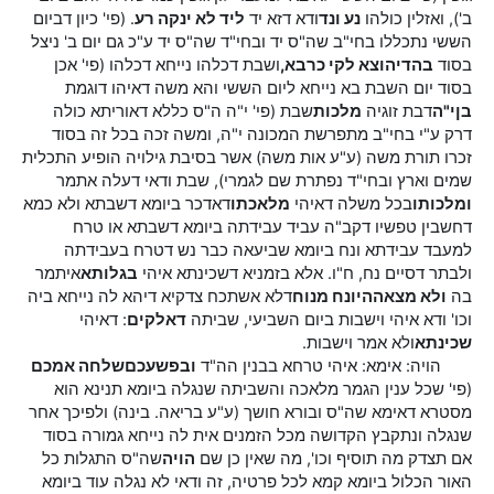
ב'), ואזלין כולהו
נע ונד
ודא דזא יד
ליד לא ינקה רע
. (פי' כיון דביום
הששי נתכללו בחי"ב שה"ס יד ובחי"ד שה"ס יד ע"כ גם יום ב' ניצל
בסוד
בהדי
הוצא לקי כרבא,
ושבת דכלהו נייחא דכלהו (פי' אכן
בסוד יום השבת בא נייחא ליום הששי והא משה דאיהו דוגמת
בן
י"ה
דבת זוגיה
מלכות
שבת (פי' י"ה ה"ס כללא דאוריתא כולה
דרק ע"י בחי"ב מתפרשת המכונה י"ה, ומשה זכה בכל זה בסוד
זכרו תורת משה (ע"ע אות משה) אשר בסיבת גילויה הופיע התכלית
שמים וארץ ובחי"ד נפתרת שם לגמרי), שבת ודאי דעלה אתמר
ומלכותו
בכל משלה דאיהי
מלאכתו
דאדכר ביומא דשבתא ולא כמא
דחשבין טפשיו דקב"ה עביד עבידתה ביומא דשבתא או טרח
למעבד עבידתא ונח ביומא שביעאה כבר נש דטרח בעבידתה
ולבתר דסיים נח, ח"ו. אלא בזמניא דשכינתא איהי
בגלותא
איתמר
בה
ולא מצאה
היונח מנוח
דלא אשתכח צדקיא דיהא לה נייחא ביה
וכו' ודא איהי וישבות ביום השביעי, שביתה
דאלקים
: דאיהי
שכינתא
ולא אמר וישבות.
הויה: אימא: איהי טרחא בבנין הה"ד
ובפשעכם
שלחה אמכם
(פי' שכל ענין הגמר מלאכה והשביתה שנגלה ביומא תנינא הוא
מסטרא דאימא שה"ס ובורא חושך (ע"ע בריאה. בינה) ולפיכך אחר
שנגלה ונתקבץ הקדושה מכל הזמנים אית לה נייחא גמורה בסוד
אם תצדק מה תוסיף וכו', מה שאין כן שם
הויה
שה"ס התגלות כל
האור הכלול ביומא קמא לכל פרטיה, זה ודאי לא נגלה עוד ביומא