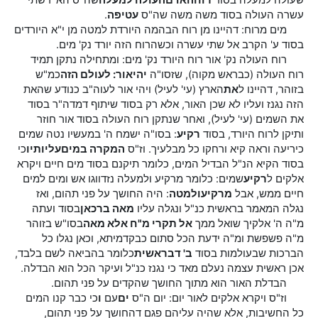
שעולה למעלה בסוד
רוח
האדם
העולה למעלה
שה"ס הא' דשתי
עשרה העולה בסוד משה משה שה"ס
עטיפה
.
מים מרוח: דהיינו מן רוח הבהמה היורדת למטה מן י"א היורדים
בסוד ע' הקרב אל שתי עשרה וכשהרוח הזה יורד נק' מים.
רוח העולה נק' אור רוח היורד נק' מים: ומתחילה נתקן תמיד
רוח העולה (כבראש מקוה), שזסו"ה
יהי
אור: לעולם הזה
כמ"ש
בזוהר, דהיינו ל
את
הארץ (עי' לעיל) ויהי אור לעוה"ב כנודע שהאת
הזה נגנז ועליו לא שכן האור, אלא רק בסוד שיתוף דמדה"ר בסוד
את השמים (עי' לעיל), ואחר שנתקן רוח העולה בסוד אור חוזר
ותיקן לרוח היורד, בסוד
רקיע
: בסו"ה ישמח ה' במעשיו נטה שמים
כיריעה וראה קיא ורחקו כל מבלעיך. וז"ס
המקרה במים
עליותיו
כי
בסוד הקיא הנ"ל הבדיל המים, כלומר תיקנם בסוד מים חיים ויקרא
אלקים ל
רקיע
שמים: כלומר מרקיע ולמעלה נזדווגו אש ומים למים
חיים ממש, אבל
מרקיע
ולמטה
: היה החושך על פני תהום, ואז
נגלה המאמר בראשית כנ"ל ונגלה עליו
מאה ברכאן
בסוד ועתה
מ"ה ה' אלקיך שואל ממך
אל תקרי מ"ח אלא מאה
בסו"ש בזוהר
מ"ה פשפשת ומ"ה ידעת הכל סתום כבקדמיתא, וכאן נגלו כל
הברכות שבעולמות בסוד
ב' דבראשית
כלומר בהביאה לשם בלבד,
אכן ראשית עצמה נעלם מאד כי נגנז כנ"ל ועיקר הכל הוא הבדלה.
הבדלת האור הוא מתוך החושך שהקדים על פני תהום.
וז"ס ויקרא אלקים לאור יום: יום ה"ס
ים
עם
ו
כי כבר קנו המים
כל החשיבות, אלא שהיה עליהם פגם דהחושך על פני תהום,