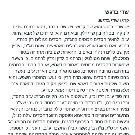
שדי בדגש
קמג)
שדי בדגש:
יש שד"י בדגש והוא שם קדוש, ויש שדי ברפה, והוא בחינת שדים
ליניקה. בסו"ה בין שדי ילין. וביאורם הוא: כי דרכו של אבא שהוא
ע"ב, להאיר חסדים מכוסים בחג"ת, וחסדים מגולים רק בנה"י.
כנודע. ואם הזווג דאו"א הוא בכלים האמצעים, שהם חג"ת, ועדיין
אין שם כלים דנה"י, באים ב' ההארות שם בזה אחר זה בסוד
מטלטלין, שהם מטולטלין מרחמים לדין ומדין לרחמים. כי בשעה
שהאורות דחסדים מכוסים באחורים דאמא, אז הם בבחי' הרחמים,
בהרחבה מרובה דחסדים. ואם מתגלה בהם הארת ע"ב, נעשה
בהם סיתום חסדים שהוא מדת הדין, כי נעשו מחוסרי השפע. והוא
משום שליטת אחורים דאמא שם. כי אין מקום הגילוי דהארת ע"ב
אלא מחזה ולמטה אחר סיום דיסוד אמא. כנודע.
וזה סוד ע"ב ורי"ו וכ"ו, השולטים אז בג' הקוים חג"ת: ע"ב בחסד,
ורי"ו בגבורה, וכ"ו בת"ת. כי הוי"ה דע"ב בחסד, פירושה: שע"ב
מאיר הארתו בפרצוף דחג"ת, שחסד כולל כחב"ד, כנודע. והנה אז
מתעוררים אחורים דיסוד אמא ופוסקת הזווג דחסדים שלה כנ"ל,
ונעשה סיתום חסדים בפרצוף דחג"ת, וסיתום חסדים זה מרומז בג'
השמות: ס"ג, מ"ה ב"ן, אשר קבלו החשבון ע"ב. והענין, כי תוספת
חשבון זה המשלימם להגימטריא ע"ב, מגלה החסרונות שלהם. וזהו