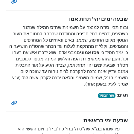
שבעה ימים יהי' תחת אמו
ובזה תבין סו"ה למנצח על השמינית שה"ס המילה שנתנה
בשמינית, דהיינו בחי' חריפה ומחודדת שבכחה לחתוך את העור
הנוסף מקום החרפה, שממנו באים ונאחזים כל המחרפים
והמגדפים, וקלי' זו מתתקפת לעלות עד הכתר שהסו"ה הושיעה ה'
כי גמר חסיד כי
פסו אמונים
מבני אדם. שוא ידברו איש את רעהו
וכו'. והבן שזהו ממש צורת הפה והלשון המונה מספר לכוכבים
וזסו"ה שבעת ימים יהי' תחת אמו, שבזה הגיע על אור התכלית,
אמנם עדיין אינה נרצה להקרבה לריח ניחוח עד שזוכה ליום
השמיני הנ"ל, שמיום השמיני והלאה ירצה לקרבן אשה לה' (ע"ע
שמיני לעיל באופן אחר).
תגים:
אור הבהיר
שבעת ימי בראשית
פירשנוהו במ"א שה"ס ה' בחי' כח"ב זו"נ, ויום הששי הוא