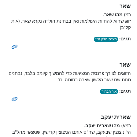
שאר
רמ)
מהו שאר.
זווג שהוא להחיות העולמות ואין בבחינת הולדה נקרא שאר. (אות
קל"ב).
תגים:
תע"ס חלק ט"ז
שאר
הזווגים לצורך פרנסת המציאות כדי להמשיך קיומם בלבד, נבחנים
תחת שם שאר מלשון שארה כסותה וכו'.
תגים:
אור הבהיר
שארית יעקב
רמא)
מהו שארית יעקב.
הי' ניצוצין שבעקב, שה"ס אותם הניצוצין קדישין, שנשאר מהל"ב