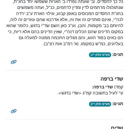
כל כך לחסדים. וב' שעתה נפרדו ב' הארות ששמשו יחד בחג"ת,
שנתגלגלו מרחמים לדין ומדין לרחמים, כנ"ל, ועתה משמשים
בחג"ת החסדים המכוסים באופן קבוע, וגילוי הארת ע"ב ירדה
לנה"י, ואינם סותרים זה את זה, אלא אדרבא שהם עוזרים זה לזה,
להיותם בב' מקומות. והבן. וע"כ כאן השם שד"י בדגש, כלומר שהוא
במקום הדינים שהם הכלים דנה"י, שאין הדינים בהם אלא ריוח, כי
הם באים בסוד הזווג, והם מגלים החכמה ממטה למעלה גם
בעליונים, כמ"ש במקומו. (א' רמ"ב אות רצ"ב).
תגים:
תע"ס חלק י"ב
שדי ברפה
קמד)
שדי ברפה:
עי' לעיל בתשובה קמ"ג <שדי בדגש>.
תגים:
תע"ס חלק י"ב
שדים