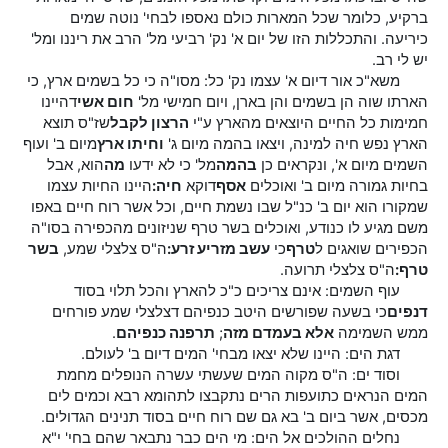
ברקיע, כלומר שכל המארות כולם נאספו לבחי' נוטה שמים
כיריעה. והתכללות הזו של יום א' נק' רביעי מל' הרב את ריננו ומל'
יש לי רב.
משא"כ אור דיום א' עצמו נק' כל: מסו"ה כי כל בשמים ארץ, כי
הארתו שוה הן בשמים והן בארן, ויום חמישי מל'
חום אשי
דהיינו
חמימות כל החיים היוצאים מהארץ ע"י
הרצון לקבל
שז"ס תוצא
הארץ נפש חיה למינה, ויצאו בהמה מיום ג'
וחיתו ארץ
מיום ב' ועוף
השמים מיום א', ונקראים כן
בהמה
מל' כי לא ידעו
מה
הוא, אבל
בחיות גמורה מיום ב' ואוכלים
אסף
דוקא
חיה:
היינו החיות עצמו
שמקורו הוא יום ב' כנ"ל שבו נשמת חיים, וכל אשר רוח חיים באפו
משם מגיע לו כנודע, ואוכלים בשר טרף שניזונים מהכפירה בסו"ה
הכפירים שואגים ל
טרף
כי
עשב מזריע זרע:
ה"ס צלצלי שמע,
בשר
טרף:
ה"ס צלצלי תרועה.
עוף השמים: אינם צריכים כ"כ להארץ והכל תלוי בסוד
דנפים
כי בשעה שפורשים היטב כנפיהם דצלצלי שמע פורחים
ממש השמימה
אלא בעמדם מזה
;
תרפנה כנפיהם
.
דגת הים: היינו שלא יצאו מבחי' המים דיום ב' לעולם.
וסוד ים: ה"ס מקוה המים שעשתי עשרה הנופלים מחמת
המים הנראים כתועפות הרים נתקבצו לתהומא רבא וכמים לים
מכסים, אשר ביום ב' בא גם שם רוח חיים בסוד תנינים הגדולים.
נחלים ההולכים אל הים: מי הים כבר נתבאר שהם בחי' י"א