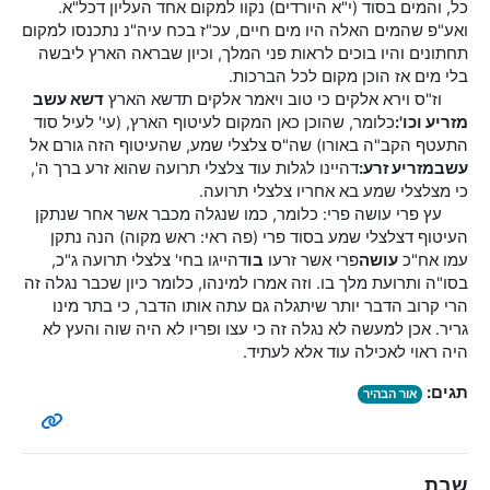
כל, והמים בסוד (י"א היורדים) נקוו למקום אחד העליון דכל"א.
ואע"פ שהמים האלה היו מים חיים, עכ"ז בכח עיה"נ נתכנסו למקום
תחתונים והיו בוכים לראות פני המלך, וכיון שבראה הארץ ליבשה
בלי מים אז הוכן מקום לכל הברכות.
וז"ס וירא אלקים כי טוב ויאמר אלקים תדשא הארץ
דשא עשב
מזריע וכו':
כלומר, שהוכן כאן המקום לעיטוף הארץ, (עי' לעיל סוד
התעטף הקב"ה באורו) שה"ס צלצלי שמע, שהעיטוף הזה גורם אל
עשב
מזריע זרע:
דהיינו לגלות עוד צלצלי תרועה שהוא זרע ברך ה',
כי מצלצלי שמע בא אחריו צלצלי תרועה.
עץ פרי עושה פרי: כלומר, כמו שנגלה מכבר אשר אחר שנתקן
העיטוף דצלצלי שמע בסוד פרי (פה ראי: ראש מקוה) הנה נתקן
עמו אח"כ
עושה
פרי אשר זרעו
בו
דהייגו בחי' צלצלי תרועה ג"כ,
בסו"ה ותרועת מלך בו. וזה אמרו למינהו, כלומר כיון שכבר נגלה זה
הרי קרוב הדבר יותר שיתגלה גם עתה אותו הדבר, כי בתר מינו
גריר. אכן למעשה לא נגלה זה כי עצו ופריו לא היה שוה והעץ לא
היה ראוי לאכילה עוד אלא לעתיד.
תגים:
אור הבהיר
שבת