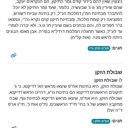
ניצוצין שאין להם בירור קודם גמר התיקון, הם הנקראים יעקב,
שהם שיורין מג' גו ג' שבעשיה, כלומר, שעד גמר התיקון לא יוכל
להתברר מבחינת המ"ן דמלכות הנ"ל, רק בחינת עביות דשורש,
המוציאה רק קומת מלכות, ומבחינת תיקון קוים נקרא נה"י, ונמצאו
ט"ר חסרים לה, והם נבחנים בשם שיורין דג' גו ג'. ולא יבררו לגמרי
עד לע"ל, כאשר תתגלה המלכות דרדל"א בסו"ה. אבן מאסו הבונים
היתה לראש פנה. (אות קל"ח).
תגים:
תע"ס חלק ט"ז
שבולת הזקן
ל)
שבולת הזקן
:
שבולת הזקן, היא בחינות אח"פ שיצאו מראש הא' דדיקנא. כי ג'
תיקונים הראשונים דדיקנא הם בחינות גו"ע, דהיינו הראש דדיקנא.
ושבולת הזקן, היא אח"פ, שיצאו מראש הדיקנא לבחינת גוף, שבה
מתקבץ השפע של ג' בחי' תי"ד הראשונים. (ת"ט אות כ'. תי"ג או"פ
ד"ה ועל)
תגים:
תע"ס חלק ו