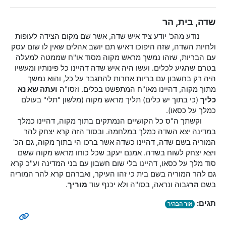
שדה, בית, הר
נודע מהכ' יודע ציד איש שדה, אשר שם מקום הצידה לעופות
ולחיות השדה, שזה היפוכו דאיש תם יושב אהלים שאין לו שום עסק
עם הבריות, שזהו נמשך מראש מקוה מסוד או"ח שממטה למעלה
בטרם שהגיע לכלים. ועשו היה איש שדה דהיינו כל פינותיו ומעשיו
היה רק בחשבון עם בריות אחרות להתגבר על כל, והוא נמשך
מתוך מקוה, דהיינו מאו"ח המתפשט בכלים. וזסו"ה
ועתה שא נא
כליך
(כי בתוך יש כלים) תליך מראש מקוה (מלשון "תלי" בעולם
כמלך על כסאו).
וקשתך ה"ס כל הקושיים הנמתקים בתוך מקוה, דהיינו כמלך
במדינה יצא השדה כמלך במלחמה. ובסוד הזה קרא יצחק להר
המוריה בשם שדה, דהיינו כשדה אשר ברכו הי בתוך מקוה, גם הכ'
ויצא יצחק לשוח בשדה. אמנם יעקב שכל כוחו מראש מקוה ששם
סוד מלך על כסאו, דהיינו בלי שום חשבון עם בני המדינה וע"כ קרא
גם להר המוריה בשם בית כי זהו העיקר, ואברהם קרא להר המוריה
בשם
הר
גבוה ונראה, בסו"ה ולא יכנף עוד
מוריך
.
תגים:
אור הבהיר