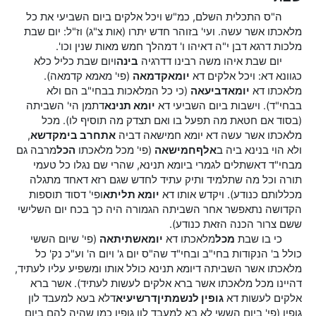
ה"ס התכלית השלם, כמ"ש ויכל אלקים ביום השביעי את כל
מלאכתו אשר עשה. ועי' בזוהר חדש יתרו (אות צ"ג) וז"ל: יום שבת
מלכות דרגא דבן י"ה דאיהו ו' דמהלך חמש מאות שנין וכו'.
יום שבת איהו משה רבינו דדרגיה
בינה
ויום שבת כליל כלא
כגוונא דא: ויכל אלקים דא
יומא
קדמאה
(פי' מאמא קדמאה).
מלאכתו דא
יומא
דביעאה
(כי כל המלאכות בבחי"ב הם ולא
בבחי"ד). וישבות ביום השביעי דא
יומא תנינא
דתמן הי' השביתה
(בסוד אם חטאת מה תפעל בו ואם תצדק מה תוסיף לו). מכל
מלאכתו אשר עשה דא יומא חמישאה דביה
אתחרב בי
מקדשא
,
ולא הוי בנינא ביה ב
אלף
חמישאה
(פי' מכל מלאכתו
הכל
מרבה גם
מבחי"ד דאשתלים לגמרי ביומא תנינא, שהרי שם נגלו כל טעמי
תורה וכל מה שתלמיד ותיק עתיד לחדש שגם רזא דאחד מתגלה
מכללותם כנודע). ויקדש אותו דא
יומא תליתא
ופי' דסוד תוספות
הקדושה נתאפשר אחר השביתה הגמורה היה כך בכח יום השלישי
ששם צרור הכנה הזאת כנודע).
כי בו שבת
מכל
מלאכתו דא
יומא
שתיתאה
(פי' שיום הששי
כולל ב' הנקודות בחי"ב ובחי"ד שה"ס יום ג' ויום ה' וע"כ נק' כל
מלאכתו אשר השביתה דיומא תנינא כולל אותו ומשפיע עליו לעתיד,
דהיינו מכל מלאכתו אשר ברא אלקים לעשות לעתיד). אשר ברא
אלקים לעשות דא
גופין לנשמתין
דרשיעיא
דלא בעא למעבד לון
גופין (פי' ביום הששי לא בא למעבד לון גופין כמו שהיה להם ביום