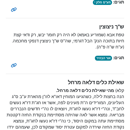
תגים:
תע"ס חלק י
ש"ך ניצוצין
טפת אבא (שמזריע באמא) לא היה רק חומר יבש, רק ודאי קצת
חיות בתוכה הנק' הבל דגרמי, שה"ס ש"ך ניצוצין דנפקי מחכמה.
(ע"ח ש"ה פ"ה).
תגים:
אור הבהיר
שאילת כלים דלאה מרחל
קלא)
מהי
שאילת כלים דלאה מרחל
.
הנה בחצות לילה, כשהגיעו המוחין דאו"א לזו"ן מהארת ע"ב ס"ג
העליונים, המורידים ה"ת מעינים לפה, אשר אז חג"ת דז"א נעשים
לחב"ד, ונה"י דז"א נעשו לחג"ת, ויוצאים לו נה"י חדשים הנבררים
מבריאה. נמצא אשר לאה שהיתה מסתיימת בנקודת החזה דקטנות
מסתיימת עתה במקום היסוד, כי נה"י דז"א נעשו לחג"ת, ונמצא
נקודת החזה שירדה למקום עטרת יסוד שמקודם לכן, שעמהם ירדו