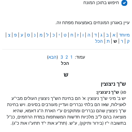
חיפוש
חיפוש בתוכן המונח
עיין באגרון המונחים באמצעות מפתח זה.
מיוחד
|
א
|
ב
|
ג
|
ד
|
ה
|
ו
|
ז
|
ח
|
ט
|
י
|
כ
|
ל
|
מ
|
נ
|
ס
|
ע
|
פ
|
צ
|
ק
|
ר
|
ש
|
ת
|
הכל
עמוד:
1
2
3
(
הבא
)
הכל
ש
ש"ך ניצוצין
פג)
ש"ך ניצוצין:
יש ב' מיני ש"ך ניצוצין: א' הם בחינת הש"ך ניצוצין העולים מבי"ע
לאצילות, שאז הם בלתי נבררים ועדיין מעורבים בסיגים. ויש בחינת
ש"ך ניצוצין שהם נבררים ומתוקנים ע"י הארת ה"ג דאמא, שהיא
מוציאה בהם ל"ב מלכיות חדשות המשותפות במדת הרחמים, כנ"ל
בתשובה י"ז (בירור ותיקון), ע"ש. (תת"ע אות י"ד תתע"ו אות כ"ג).