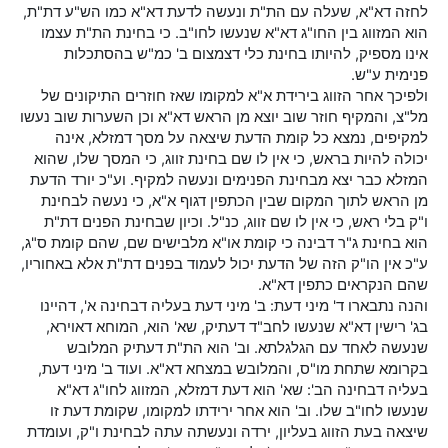
לחזה דא"א, שעלה עם הת"ת ונעשה לדעת דא"א כמו הש"ע דת"ת,
הוא המזווג בין החו"ג דא"א שנעשו לחו"ב. כי בחינת הת"ת עצמו
אינו מספיק, להיותו בחינת כלי דצמצום ב' כמ"ש בהסתכלות
פנימית ע"ש.
ולפיכך אחר הזווג בירידת א"א למקומו שאז חוזרים התיקונים של
מל"צ, והמקיף חוזר שוב יוצא מן הראש דא"א וכן השערות שוב נעשו
למקיפים, נמצא כל קומת הדעת שיצאה על מסך דמזלא, אינה
יכולה להיות בראש, כי אין לו שם בחינת זווג, כי המסך שלו, שהוא
המזלא כבר יצא מבחינת הפנימים ונעשה למקיף. וע"כ יורד הדעת
מן הראש לתוך המקום שבין הכתפין דגוף א"א, כי נעשה לבחינת
ו"ק בלי ראש, כי אין לו שם זווג, כנ"ל. וכיון שבחינת הפנים דת"ת
הוא בחינת ג"ר דבינה כי קומת או"א מלבישים שם, שהם קומת ס"ג,
ע"כ אין הו"ק הזה של הדעת יכול לעמוד בפנים דת"ת אלא באחוריו,
שהם הנקראים כתפין דא"א.
והנה נתבארו ד' מיני דעת: ב' מיני דעת בעליה דבחינה א', דהיינו
בג' רישין דא"א שנעשו לחב"ד דעתיק, שא' הוא, המוחא דאוירא,
שנעשה לאחד עם הגלגלתא. וב' הוא הת"ת דעתיק המלובש
בקרומא שתחת מו"ס, והמלובש במצחא דא"א. ועוד ב' מיני דעת,
בעליה דבחינה הב': שא' הוא דעת דמזלא, המזווג לחו"ג דא"א
שנעשו לחו"ב שלו. וב' הוא אחר ירידתו למקומו, שקומת דעת זו
שיצאה בעת הזווג בעליון, ירדה ונעשתה עתה לבחינת ו"ק, ועומדת