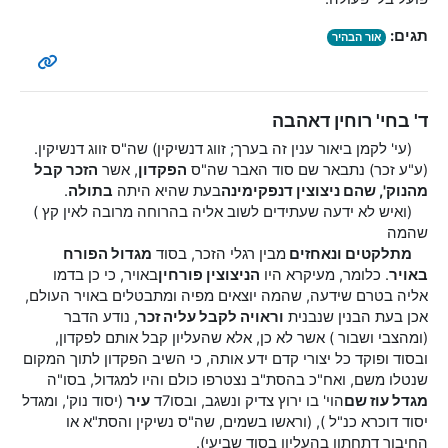
תגים:
אור הבהיר
ד' בחי' רוחין דאהבה
(עי' לקמן ביאור ענין זה בערך; זווג דנשיקין)
שה"ס זווג דנשיקין.
(ע"ע זכר) נתבאר שם סוד האבר שה"ס
הפקדון
, אשר
הזכר קבל
מהנוק', שהם ניצוצין דנפקי
מינה
בעת שהיא היתה
בתולה
.
(ואיש לא ידעה שעתידים לשוב אליה בהרוחה מרובה לאין קץ )
שהמה
מתלקטים ונאחזים
מבין רגלי הזכר, בסוד
מגדול הפורח
באויר
. כלומר, מעיקרא היו
הניצוצין פורחין
באויר, כי כן בדמו
אליה בטרם שידעה, שהמה יוצאים מפיה ומתבטלים באויר העולם,
אכן בעת הבנין שנבנית
וראויה לקבל עליה זכר
, נודע הדבר
(ומהצבי ושבור ) אשר לא כן, אלא שהעליון קבל אותם לפקדון,
ובסוד ופוקד כל יצורי קדם ידע אותה, כי השיב הפקדון לתוך המקום
שנטלו משם, ואח"כ בהסת"ב נצטרפו כולם והיו למגדול, בסו"ה
מגדל עוז שם
הוי' בו ירוץ צדיק ונשגב, ובסו7ד
עיר
(יסוד נוק', ומגדל
יסוד דוכרא כנ"ל ), (וראשו בשמים, שה"ס נשיקין והסת"א או
החיבור דתחתון בהעליון בסוד שביעי).