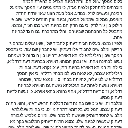
כלום ממסך שעליהם, וז"ת דבינה הצריכים להארת חכמה,
מוכרחים להתחלק ולצאת מג"ר, כי מתמעטים ע"י המסך שממעל
הבינה, ונעשים לו"ק. כנודע. אבל בעת הזווג שאז יורדת הה"ת
מעינים, ממקום שממעל הבינה, ובינה וזו"ן חוזרים לראש, שוב אין
חילוק בין ג"ר לו"ק, כי גם הו"ק הם בחינת ראש כמו הג"ר, ונמצא
מתבטל כל ההבחנות שביניהם, והל' מתחברת עם ה
ם'
לבחינה
אחת.
ולפי"ז נמצא בעלית חג"ת דעתיק לחב"ד שלו, שאז עולים עמהם ג'
הרישין ומלבישים לחב"ד אלו דעתיק, יש להבחין שם עוד, כי נתבטל
המסך שבין הגלגלתא למוחא דאוירא, דהיינו בין ה
ם'
וה
ל'
ושניהם
נעשו לבחינה אחת. ואז נבחן המוחא דאוירא בבחינת דעת דרדל"א,
כי להיות המוחא דאוירא בחינת ז"ת, ע"כ נקרא דעת. ובהיות
הגלגלתא עצמה, לא יצאה מעולם מבחי' רדל"א, כי אין המסך
דרדל"א שולט עליה, להיותה בבחי'
ם'
, ונמצא עתה, שמוחא
דאוירא נעשה לאחת עם הגלגלתא נעשה גם האוירא לבחינת
רדל"א, וז"ס דעת דרדל"א, אחזי נהורא בהאי אוירא. כי נעשה לדעת
דעתיק ממש.
ומלבד זה, יש ג"כ שם בחינת דעת דכללות הראש דא"א, והוא הת"ת
דעתיק עצמו, המלובש בקרומא דתחת מו"ס. כי בהיות שגלגלתא
מלביש לחסד דעתיק שנעשה לחכמה שלו, ומו"ס מלביש לגבורה
דעתיק שנעשה לבינה שלו, נמצא הת"ת דעתיק המלובש בקרומא
שתחת המו"ס, נעשה לדעת המזווג לחו"ב שלו, שעליהם מלבישים