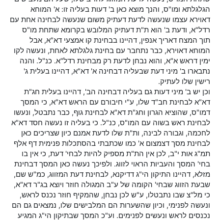
הגלגלתא ומו"ס, והנך מוצא כאן ב' דעות בעליה זו: א' המוחא
דאוירא עצמו שנעשה לדעת דעתיק משום שנעשה לבחינה אחת עם
רדל"א, ודעת ב' הוא ת"ת דעתיק המלובש בקרומא שתחת מו"ס
תוך המצח דאריך אנפין, דהיינו בבחינת קו אמצעי דא"א, אבל
המוחא דאוירא, כבר נתחבר עם בחינת גלגלתא לאחת, ונעשה לקו
ימין דראש א"א, והוא נבחן לדעת רק מבחינת רדל"א. כנ"ל. והנה
נתבארו ב' מיני דעת שבעליה דבחינה א' דא"א, דהיינו בעלית ג'
רישין שלו לעתיק.
וכן יש ב' מיני דעות גם בעליה דבחינה הב', דהיינו בעלית חג"ת
דא"א לבחינת חב"ד שלו, ע"י חיבורם עם הראש דא"א, כי המסך
דמו"ס, שהוציא הגרון וחג"ת דא"א לבחינת גוף, כבר נתבטל, ונעשו
לבחינת ראש בשוה עם המו"ס, כנ"ל. כי בעליה זו נעשה חסד דא"א
לחכמה, וגבורה לבינה, ות"ת שלו לדעת אמנם כיון שצריכים כאן
לבחינת מסך דצמצום א' כמו שכתבתי בהסתכלות פנימית דף אלף
תמ"ג אות י"ב, לכן אין הת"ת מספיק להיות לבחי' דעת, כי אין בו
בחי' המסך והעביות הראוי לזווג. ולפיכך נעשה כאן המסך דבחינת
מזלא, דהיינו התיקון הי"ג דדיקנא, לבחינת דעת המזווג, כמ"ש שם,
שבעת הזווג שבחי' הקומה של ע"ב המגולה חוזר ויוצא בג"ר דא"א,
כי מל"צ שבו נתבטלו, ע"ש לכן נבחן, שהמקיף חוזר נכנס לראש,
ונעשה לפנימי, וכיון שהשערות הם המלבישים שלו, נמצאים גם הם
נכנסים לראש ונעשים לפנימים. וע"כ המסך שבתיקון הי"ג המגיע