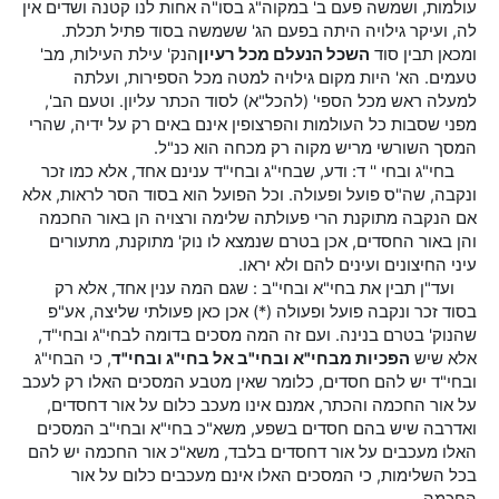
עולמות, ושמשה פעם ב' במקוה"ג בסו"ה אחות לנו קטנה ושדים אין
לה, ועיקר גילויה היתה בפעם הג' ששמשה בסוד פתיל תכלת.
ומכאן תבין סוד
השכל הנעלם מכל רעיון
הנק' עילת העילות, מב'
טעמים. הא' היות מקום גילויה למטה מכל הספירות, ועלתה
למעלה ראש מכל הספי' (להכל"א) לסוד הכתר עליון. וטעם הב',
מפני שסבות כל העולמות והפרצופין אינם באים רק על ידיה, שהרי
המסך השורשי מריש מקוה רק מכחה הוא כנ"ל.
בחי"ג ובחי '' ד: ודע, שבחי"ג ובחי"ד ענינם אחד, אלא כמו זכר
ונקבה, שה"ס פועל ופעולה. וכל הפועל הוא בסוד הסר לראות, אלא
אם הנקבה מתוקנת הרי פעולתה שלימה ורצויה הן באור החכמה
והן באור החסדים, אכן בטרם שנמצא לו נוק' מתוקנת, מתעורים
עיני החיצונים ועינים להם ולא יראו.
ועד"ן תבין את בחי"א ובחי"ב : שגם המה ענין אחד, אלא רק
בסוד זכר ונקבה פועל ופעולה (*) אכן כאן פעולתי שליצה, אע"פ
שהנוק' בטרם בנינה. ועם זה המה מסכים בדומה לבחי"ג ובחי"ד,
אלא שיש
הפכיות מבחי"א ובחי"ב אל בחי"ג ובחי"ד
, כי הבחי"ג
ובחי"ד יש להם חסדים, כלומר שאין מטבע המסכים האלו רק לעכב
על אור החכמה והכתר, אמנם אינו מעכב כלום על אור דחסדים,
ואדרבה שיש בהם חסדים בשפע, משא"כ בחי"א ובחי"ב המסכים
האלו מעכבים על אור דחסדים בלבד, משא"כ אור החכמה יש להם
בכל השלימות, כי המסכים האלו אינם מעכבים כלום על אור