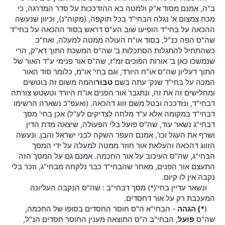
ב"ה, אמנם מסוד א"ק ולמטה בא ההזדככות על סדר המדרגה, כי
מכח צמצום א' נגלה הבחי"ד בכל תוקפה, (מקוה"נ), וכיוון שנעשה
ההכאה על בחי"ד הופיעו שוב הע"ס דראש בסוד ההכאה על בחי"ד
שה"ס הפה כנ"ל, בסוד או"ח העולה ממטה למעלה, ואח"כ
כשהתחיל להתגלות הסתכלות ב' שה"ס המשכת התוך דא"ק, הרי
שנמשכו כאן ב' אורות הפוכים זמ"ז, שה"ס אור פנימי ע"ד האור של
התוך דעליון שה"ס או"ח היורד, וגם בחי' או"מ, כלומר סוד האור
המכה על בחי"ד שנק' עתה בשם
טבור
והמה משום זה בוטשים
ומחלישים זה את זה, ונתגבר אור הפנים או"ח היורד וטשטש צורתה
דבחי"ד, ונזדככה ובטל משם זווג דהכאה. (ואעפ"כ נשארה הרשימו
דבחי"ד במקומה אלא ע"ד מלחה לצדיקים לע"ל) אכן בחי' מסך
דבחי"ג נשאר עוד, שה"ס פועל בלי הפעולה, שיצאה מדת הדין
ושרף את העגל וכו', אמנם העפר השקה לבני ישראל והבן. ונעשה
הזווג דהכאה והעלאת אור חוזר ממטה למעלה על ידי המסך
הבחי"ג, שה"ס העיכוב על אור החכמה. אמנם גם על המסך הזה
התעצם אור הפנים, מאחר שהבחי"ד כבר נלקחה מבחי"ג, וזכר בלי
נקבה אין לו קיום.
ונשאר עדיין בחי'(*) מסך דבחי"ב : שה"ס הנקבה העליונה
המעכבת רק על אור דחסדים.
(
*
)
הגהה
- הבחי"א ה"ס חוסר החסדים בסופו של החכמה,
שה"ס
פועל
, הבחי"ב ה"ס התוצאה מענין החוסר חסדים הנ"ל,