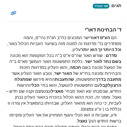
תגים:
אור הבהיר
ד' הבחינות דאו"י
הם
הע"ס דאור
ישר המכונים כח"ב חג"ת נהי"מ, והמה
מסתדרים בד' מדרגות זה למטה מזה בשיעור העביות הכלול באור,
וכל היותר זך הוא יותר
עליון.
סדרם
: שורש האור שה"ס א"ס ב"ה בכל המקומות הוא מכונה
בשם כתר לאור ישר
. כללות התפשטות האור הנמשך מא"ס ב"ה
אל הנאצל מכונה בשם
חכמה
, והוא העליון במדרגות הזכות
והבהירות ומכונה בחי"א של
האור ישר
, וטבע האור העליון אשר
מתעבה בדרך
התפשטותו,
שהתעבות
ההיא פירושו
שמתגלח
הרצון
לקבל
עם התפשטותו להנאצל, והוא בחי'
הכלי
והרשות
החדש, שבסבתו יצא האור מבחי'
מאציל
ונצטמצם וקנה שם חדש –
נאצל. ומפני זה, הכח ההוא הכלול בהכרח בהאור העליון נבחן
לעביות, כי כהה הוא מהאור העליון, שבהיותו בהמאציל אין צורה זו
נכללת בו ( ע"ע צמצום).
ודע, שעביות זו הוא הכלי והגוף המחזיק את אור העליון ומקיימו
ברשות החדש הנק'
נאצל
.