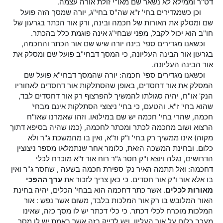
דט"ר וממילא לא נשאר שם מאו"י זולת אורה עצמה.
וכן כשמגדירים בחי' ז"א שה"ס בחי"ג, יורה שמסך הזה פועל
שם ומסלק את האורות של חכמה ובינה, ורק אור הכתר בגרעון של
חו"ב הוא יכול לקבל, מפני שבחי"ג אינה פוגמת כלל בהכתר.
וכשאנו מגדירים ספי' בינה יורה שיש שם אור הכתר והחכמה,
בגרעון אור הבינה העליונה, כי המסך דבחי"ב פועל שם ומסלק את
אור הבינה העליונה.
וכשאנו מגדירים ספי' חכמה: יורה שהמסך דבחי"א פועל שם
המסלק את אור דחסדים, באופן שהסתלקות אור דחסדים לאחוריו
הנק' או"ח, יהיה סגולתו להמשיך להפרצוף רק אור דחסדים לבד,
שהוא בחי' ז"א. והטעם, כי בחי' ניצוצי הסתלקות אינם מבחי'
חכמה, שהרי בחי' חכמה יש שם במילואו. וזהו שאמרנו שאו"ח
הרצוא ושוב מחכמה לכתר ומכתר לחכמה, (כמו שהיה בסיפא דתוך
מקוה) אינו ממשיך רק בחי' ו"ק וז"א, ואין בו מהמשכת ג"ר ולא
כלום. ובחינת המשכה הזאת, כלומר אחר שנתמלאו מספר ניצוצין
הדרושים, נגלה ויוצא ו"ק חסר ג"ר רוח אור ז"א מוכרח לכלי
דחכמה: ואל תתמה האיר נק' ספירת חכמה בשעה , שחסר ג"ר ואין
בו אלא אור ו"ק אור חסדים. כי כאן צריך לזכור את
ערך ההפכי
מאורות לכלים
. אשר כתר דחכמה הוא בבחי' הכלים, יהיה בחינת
האור המלובש בו רק אור המלכות בלבד, משום אשר נפש : אור
המלכות מוכרח לכלי דכתר. כי כלי דכתר יש לו מסך כזה, שאינו
מעכב כלום על אור העליון. ויש לדייק בזה אשר באמת יש לו מסך