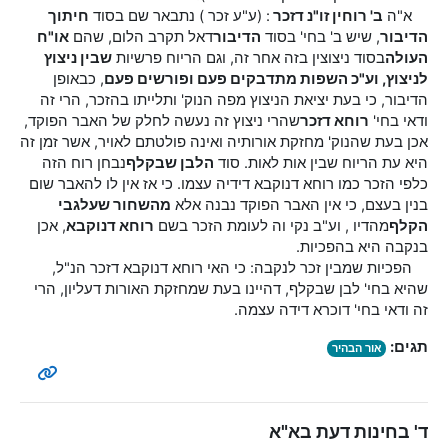
א"ה
ב' רוחין זו"נ דזכר
: (ע"ע זכר ) נתבאר שם בסוד
חיתוך
הדיבור
, שיש ב' בחי' בסוד
הדיבור
דאל תקרב הלום, שהם
או"ח
העולה
בסוד ניצוצין בזה אחר זה, וגם הריוח פרשיות
שבין ניצוץ
לניצוץ, וע"כ השפות מתדבקים פעם ופורשים פעם
, כבאופן
הדיבור, כי בעת יציאת הניצוץ מפה הנוק' ותלייתו בהזכר, הרי זה
ודאי בחי'
רוחא דזכר
שהרי ניצוץ זה נעשה לחלק של האבר הפוקד,
אכן בעת שהנוק' מחזקת אורותיה ואינה פולטתם לאויר, אשר זמן זה
היא עת הריוח שבין אות לאות. סוד
הלבן שבקלף
נבחן רוח הזה
כלפי הזכר כמו רוחא דנוקבא דידיה עצמו. כי אז אין לו להאבר שום
בנין בעצם, כי אין האבר הפוקד נבנה אלא
מהשחור שעל
גבי
הקלף
מהדיו , וע"ב נקי וה לעומת הזכר בשם
רוחא דנוקבא
, אכן
בנקבה היא בהפכיות.
הפכיות שמבין זכר לנקבה: כי האי רוחא דנוקבא דזכר הנ"ל,
שהיא בחי' לבן שבקלף, דהיינו בעת שמחזקת האורות דעליון, הרי
זה ודאי בחי' דוכרא דידה עצמה.
תגים:
אור הבהיר
ד' בחינות דעת בא"א