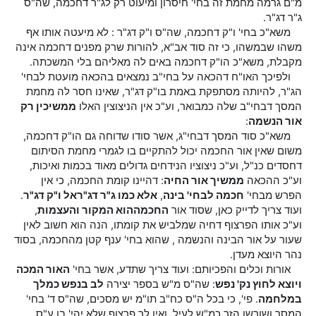
מ"ם גרמה מחמת זה בחי' חיסרון ומיעוט רק לג"ר דחכמה, שה"ס
ג"ר דג"ר.
משא"כ בחי' ו"ק דחכמה, שה"ס ו"ק דג"ר : לא מיעטה אותו אף
משהו שבמשהו, כי זה סוד אב"א, להורות שרק מפנים דחכמה אינה
מקבלת, משא"כ הו"ק דחכמה באים לה מאליהם בלי המשכתה.
ולפיכך האו"ח דהכאה על בחי"ב נמצאים בהכאה מועטת לבחי'
הג"ר, להיותה מסתפקת באמת בו"ק דג"ר, שאינו חסר לה מחמת
המסך דבחי"ב שלה כמבואר, וע"כ אין הניצוצין האלו
ממשיכין רק
אור הנשמה
:
משא"כ סוד המסך דבחי"ג, אשר סודו שדוחה גם הו"ק דחכמה,
משום שאין אור החכמה יכול להתקיים בו לגמרי מחמת הסיתום
דחסדים כנ"ל, וע"כ ניצוציו הנידחים גדולים מאוד בכמות ואיכות,
וע"כ ההכאה
ממשיך אור החיה
: דהיינו קומת החכמה, כי אין
הפרש מבחי'
חכמה לבחי' בינה
,
אלא כמו ג"ר דג"ר
אל ו"ק דג"ר
.
ועוד צריך לדייק כאן, שסוד אור
החכמה
הוא המקור והעצמות
,
וע"כ אותו הפרצוף דחיה שמלביש את קומתו, הנה הוא חשוב לאין
שעור על אור הבינה והנשמה , שהוא בחי' ענף קטן מהחכמה, בסוד
נהר היוצא מעדן.
אורות וכלים והפכיותם: ועוד צריך שתדע, אשר בחי'
האור המכה
ויוצא לחוץ נק' נפש
: שה"ס מ"ש בספר יצירה
לב בנפש כמלך
במלחמה
. פי', כי בכל ה"ס כח"ב תו"מ יש מסכים, שה"ס ד' בחי'
המסך ושורשו הזך כמ"ש לעיל, ואין לך פרצוף שלא יהי' בו ע"ס