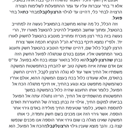
אמנם אין הגוף והכלי האמור מתגלה תיכף בבת אחת בנאצל,
אלא ד' בחי' עוברות עליו עד גמר ההתפעלות לשלימות הצורה
הרצויה לבחי' כלי, דהיינו עד לגילוי
הרצון
לקבל
מבחי'
כח
אל בחי'
פועל
.
וזה הכלל, כל מה שהוא מחשבה בהמאציל נעשה זה למחוייב
בהנאצל, ומתוך שחשב המאציל להיטיב להנאצל מאורו ית', הרי
נעשה בזה בחי' רצון מוכרח ומחוייב מוטבע בהנאצל לחשוק לאורו
ית'. ולפי"ז נמצא תיכף בבחי"א הנ"ל הנקרא חכמה אשר צורת
הרצון לקבל כלול שם, דהיינו שתיכף הוטבע בהנאצל חשק ותענוג
באור המתפשט אליו. אמנם בטרם שנתגלה לפועל החשק הזה
נבחן
שהרצון לקבל
הוא כלול בהאור עצמו בכח ולא בפועל. עד"ס
אם אדם שותה איזה משקה טוב יש להבחין בהתפשטות המשקה
משפתיו אל החיך אשר עוד לא נגלה הרצון לקבל, דהיינו החשק
בהאדם, אלא שעודנו כלול בכח בעצם המשקה ההוא, אולם אח"ז
כשהמשקה מתפשט ובא ונוגע בהחיך, אז תיכף מתגלה הכח אל
הפועל, כלומר אותו התענוג שהיה כלול בהמשקה במשך
התפשטותו מהשפתיים אל החיך, הריהו נתגלה עתה אל הפועל
בביאתו למקום החיך, וגילוי זה נבחן בצורה של התעוררות האדם
לתוספת השפע, כלומר שטעימת החיך מולידה באדם גירוי אחר
הוספה. אשר גירוי הזה אנו מכנים בשם חשק וחמדה, כי אותו
המשקה שאינו מגלה בו שום גירוי אחר הוספה אנו מכנים שנפשו
קצה בו. והנך מוצא שענין גילוי
הרצון
לקבל
מהכח אל הפועל, הוא