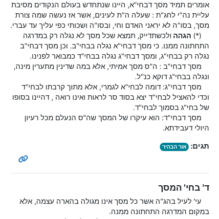
אומרים תמיד מסך דבחי"א, היינו שנתחדש בעולם הנקודים מסיבת
עליית נה"י לחג"ת : שעלה ה"ת לעינים, אשר אז נעשה שמה צורת
מסך, בסו"ה לא יראני האדם וחי, ובסו"ה ושכותי כפי עליך עד עברי.
(*)
הגהה
ולכשתדייק, תמצא שכל מסך לא נגלה רק במדרגה
התחתונה ממנו. כי מסך דבחי"א נגלה בבחי"ב. וכן מסך דבחי"ב
נגלה רק בבחי"ג, ומסך דבחי"ג נגלה בבחי"ד כמבואר לפנינו.
מסך דבחי"ב : ה"ס מסך אמיתי, אלא במה שדינין מתערין מינה,
ונגלה בבחי"ג דוקא כנ"ל.
מסך דבחי"ג: דומה לבחי"א לגמרי, אלא מתוך קרבתו לבחי"ד
וכדי להאציל לבחי"ד יצא בסוד סר לראות ואינו רואה , דהיינו בסופו
של בחי"ג בסמוך לבחי"ד.
מסך דבחי"ד: הוא עיקרו של המסך שה"ס הנעלם מכל רעיון
היולי דעבידתא.
תגים:
אור הבהיר
ד' בחי' המסך
עי' לעיל בהג"ה אשר כל מסך אינו מגולה בהארה עצמה, אלא
במקום המדרגה התחתונה ממנה.