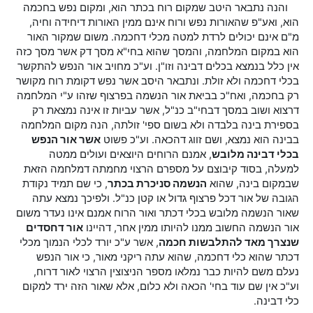
והנה נתבאר היטב שמקום רוח בכתר הוא, ומקום נפש בחכמה
הוא, ואע"פ שהאורות נפש ורוח אינם ממין האורות דיחידה וחיה,
מ"ם אינם יכולים לרדת למטה מכלי דחכמה. משום שמקור האור
הוא במקום המלחמה, והמסך שהוא בחי"א מסך דק אשר מסך כזה
אין כלל בנמצא בכלים דבינה וזו"ן. וע"כ מחויב אור הנפש להתקשר
בכלי דחכמה ולא זולת. ונתבאר היסב אשר נפש דקומת רוח מקושר
רק בחכמה, ואח"כ בביאת אור הנשמה בפרצוף שזהו ע"י המלחמה
דרצוא ושוב במסך דבחי"ב כנ"ל, אשר עביות זו אינה נמצאת רק
בספירת בינה בלבדה ולא בשום ספי' זולתה, הנה מקום המלחמה
בבינה הוא נמצא, ושם זווג דהכאה. וע"כ פשוט
אשר אור הנפש
בכלי דבינה מלובש
, אמנם הרוחים היוצאים ועולים ממטה
למעלה, בסוד קיבוצם על מספרם הרצוי מחמתה דמלחמה הזאת
שבמקום בינה, שהוא
הנשמה סניכרת בכתר
, כי שם תמיד נקודת
הגובה של אור דכל פרצוף גדול או קטן כנ"ל. ולפיכך נמצא עתה
שאור הנשמה מלובש בכלי דכתר ואור הרוח אמנם אינו נעדר משום
אור הנשמה החשוב ממנו להיותו ממין אחר, דהיינו
אור דחסדים
שנצרך מאד להתלבשות חכמה
, אשר ע"כ יורד לכלי הנמוך מכלי
דכתר שהוא כלי דחכמה, שהוא עתה ריקני מאור, כי אור הנפש
נעלם משם להיות כבר נמלאו מספר הניצוצין הרצוי לאור דרוח,
וע"כ אין שם עוד בחי' הכאה ולא כלום, אלא שאור הזה ירד למקום
כלי דבינה.