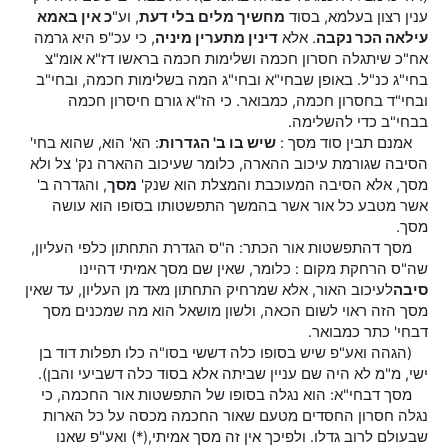
ענין רצון בעלמא, בסוד
מחשיך מלים בלי דעת
, וע"
כ אין באמא
עילאה הכר נקבה
. אלא
דינין מתערין מיניה
, כי עכ"פ היא גרמה
אח"כ שיתגלה חסרון חכמה ושלימות חכמה בראשו דז"א אומ"צ
בחי"ג כנ"ל. באופן שבחי"א ובחי"ג המה בשלימות חכמה, ובחי"ב
ובחי"ד בחסרון חכמה, כמבואר. כי הז"א גורם חיסרון חכמה
בבחי"ב כדי להשלימה.
אמנם תבין סוד מסך :
שיש בו ב'
הגדרות
: הא' הוא, שהוא בחי'
הסיבה שגורמת עיכוב ההארה, כלומר שעיכוב ההארה נק' צל ולא
מסך, אלא הסיבה המעוכבת והמצלת הוא שנק'
מסך
, והגדרה ב'
אשר מטבע כל אור אשר בהמשך התפשטותו בסופו הוא עושה
מסך.
מסך דהתפשטות אור הכתר: ה"ס הגדרת התחתון כלפי העליון,
שה"ס הרחקת מקום : כלומר, שאין שם מסך אמיתי דהיינו
סיבה
לעיכוב האור, אלא שמרחיק התחתון מאד מן העליון, עד שאין
מסך הזה ראוי לשום הכאה, ולשון מושאל הוא מה שמכנים מסך
דבחי' כתר כמבואר.
(הגהה ואע"פ שיש בסופו כלה דששי בסו"ה כלו תפלות דוד בן
ישי, מ"מ לא היה שם עניין שביתה אלא בסוד כלה דשביעי והבן).
מסך דבחי"א: הוא נגלה בסופו של התפשטות אור החכמה, כי
נגלה חסרון החסדים מטעם שאור החכמה מכסה על כל הארות
שבעולם לרוב גדלו. ולפיכך אין זה מסך אמיתי,(*) ואע"פ שאנו