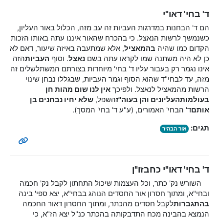
ד' בחי' דאו"י
הם ד' הבחנות במדרגות העביות זה עב מזה, הכלול באור העליון,
כשנמשך לרשות הנאצל. כי בהכרח שהאור איננו עתה באותו הזכות
הקדום כמו שהיה
בהמאציל
, אלא שמתעבה באיזה שיעור, דאם לא
כן לא היה משתנה שמו לקראו עתה בשם
נאצל
. וסוף
העביות
הזה
אינו נגמר רק בעבור עליו ד' בחי' מיוחדות בצורתם המשתלשלים זה
מזה, עד לבחי"ד שהוא הסוף וגמר העביות, שבגללו נבחן שינוי
הרשות מהמאציל לנאצל. ולפיכך
אין לנו שום מהות חן
בעולמות
העליונים והן בעוה"ז
השפל,
שלא יחיו נבחנים בן
אותם
ד' הבחי' האמורים, (ע"ע ד' בחי' המסך).
תגים:
אור הבהיר
ד' בחי' דאו"י כחבזו"ן
השורש נק' כתר, וכל העצמות שיכול התחתון לקבל נק' חכמה
ובחי"א, ומתוך חסרון אור החסדים הנוהג בבחי"א, יצא ספי' בינה
בהתגברות
לקבל חסדים מהכתר, ומתוך החסרון דאור החכמה
הנמצא בהבינה מכח התדבקותה בהכתר כנ"ל יצא הז"א, כי