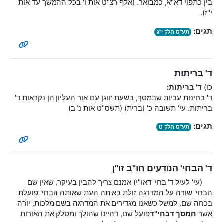
בין כתפוי דא"א, כמבואר. (אלף רצ"ט אות ו' בכל ההמשך עד אות
י"ז).
תגים:
תע"ס חלק י"ג
ד' בריתות
כו)
ד' בריתות:
ד' בחינות עביות שבמסך, בשעת זווגן עם אור העליון הן נקראות ד'
בריתות. עי' תשובה כ' (ברית) (תשס"ט אות נ"ב)
תגים:
תע"ס חלק ט
ד' הבחי' הנודעים חו"ב זו"ן
(עי' לעיל ד' בחי' דאו"י) אמנם צריך להבין בעיקר, שאין שם
הבחי' שורה על המדרגה זולת באותה העת שאותה הבחי' פועלת
בכחה שם, למשל כשאנו מגדירים את המדרגה בשם מלכות, יורה
אשר
חמסך דבחי"ד
פועל שם, דהיינו שהולך ומסלק את האורות