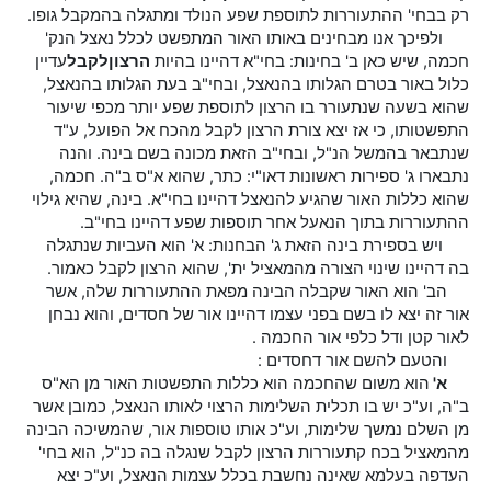
רק בבחי' ההתעוררות לתוספת שפע הנולד ומתגלה בהמקבל גופו.
ולפיכך אנו מבחינים באותו האור המתפשט לכלל נאצל הנק'
חכמה, שיש כאן ב' בחינות: בחי"א דהיינו בהיות
הרצון
לקבל
עדיין
כלול באור בטרם הגלותו בהנאצל, ובחי"ב בעת הגלותו בהנאצל,
שהוא בשעה שנתעורר בו הרצון לתוספת שפע יותר מכפי שיעור
התפשטותו, כי אז יצא צורת הרצון לקבל מהכח אל הפועל, ע"ד
שנתבאר בהמשל הנ"ל, ובחי"ב הזאת מכונה בשם בינה. והנה
נתבארו ג' ספירות ראשונות דאו"י: כתר, שהוא א"ס ב"ה. חכמה,
שהוא כללות האור שהגיע להנאצל דהיינו בחי"א. בינה, שהיא גילוי
ההתעוררות בתוך הנאעל אחר תוספות שפע דהיינו בחי"ב.
ויש בספירת בינה הזאת ג' הבחנות: א' הוא העביות שנתגלה
בה דהיינו שינוי הצורה מהמאציל ית', שהוא הרצון לקבל כאמור.
הב' הוא האור שקבלה הבינה מפאת ההתעוררות שלה, אשר
אור זה יצא לו בשם בפני עצמו דהיינו אור של חסדים, והוא נבחן
לאור קטן ודל כלפי אור החכמה .
והטעם להשם אור דחסדים :
א'
הוא משום שהחכמה הוא כללות התפשטות האור מן הא"ס
ב"ה, וע"כ יש בו תכלית השלימות הרצוי לאותו הנאצל, כמובן אשר
מן השלם נמשך שלימות, וע"כ אותו טוספות אור, שהמשיכה הבינה
מהמאציל בכח קתעוררות הרצון לקבל שנגלה בה כנ"ל, הוא בחי'
העדפה בעלמא שאינה נחשבת בכלל עצמות הנאצל, וע"כ יצא