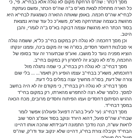
מסך דכתר : שה"ס הרחקת מקום לא נגלה אלא בבחי"א. פי', כי
כל הארה מתחלת לצאת מא"ס ב"ה שה"ס הכתר, ומשם נעתקת
לבחי"א שה"ס חכמה. באופן שאותה ההארה כשמגעת לבחי"א היא
מרגשת בעצמה שנתרחקה מא"ס, משא"כ כל עוד שהיא נמצאת
בסוד הכתר היא מרגשת עצמה דבוקה בא"ס ב"ה לגמרי, והבן
היטב.
וכן מסך דחכמה: לא נגלה רק במקום בחי"ב כל"א, ששמה נגלה
אי סבלנות דחוסר חסדים, בסו"ה ואי זה מקום בינה, וממנו יונקתו
הוציא מפניה נועד כל מושבו. ואע"פ שבתעורר זה עוד בסופו של
החכמה, מ"מ לא נקבע זה לחסרון רק במקום בחי"ב.
מסך דבחי"ב: לא נגלה רק בבחי"ג, כי שמה נתגלה מזל
דחוכמתא, משא"כ בבחי"ב עצמו הופיע רק תאמר... ... בלי שום
צורה של דעת, בסו"ה מחשיך עצה במלים בלי דעת.
מסך דבחי"ג: לא נגלה רק בבחי"ד, כי מקודם זה לא היה בחשב
למסך. כלומר שלא רצה להתפרש מהארתו, רק במקום בחי"ד
הרגיש הסיתום דחסדים ועמו הפיתוח וחסדים מרובים, מכח הכאה
במסך דבחי"ד.
מסך דבחי"ג: (עי' לעיל בהג"ה דפועל ופעולה) אפשר לומר
שבחי"ג שה"ס פועל, דהוא היורד ונוקב בסוד אומ"צ הסר שוב
לראות עש"ה, הנה נזדכך התמונה דעבידתא שהכה אותו דהיינו
הבחי"ד וקיבלה צורת בחי"ג, דהיינו שלא ינקוב עוד ודו"ק, שה"ס
פועל בלי פעולה.