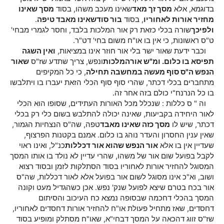
בדוגמא, אלא
מסך זך מאד
שאינו מעכב משהו, בסוד
מסך שאינו
מחזיר אורות לאחוריו
, בסוד
בור סוד
שאינו מאבד טיפה
.
ולפיכך
שורה בכלי כזאת רק אור המלכות בלבד, וחסר לגמרי מבחי'
ט"ס ראשונות, כי אין בו או"ח משום בחי' דט"ר.
וכבר ידעת שאור ישר בלי אור חוזר אינו במציאות,
ואין השגה
תפיסא בו כלום. ומ"ש אור
המלכות
ונפש, צריך שתדע שז"ס
שאור
הנפש ה"ס סוף מעשה במחשבה תחילה
, כי כל המקיפים
מתחברים בכלי דכתר, שהרי סוף סוף הכלי הזאת יעברו בו ויתלבשו
בו כל הנרנח"י כולם בזה אחר זה.
וה " ס כללות : שנכלל מכל האורות העתידים, שסופו הוא הכלי
לאור היחידה בקביעות, שאינה יכולה להתלבש בשום כלי רק בכלי
דכתר, שיש לו
מסך כזה שאינו מאבד
טפה, שה"ס הנצחיות הגמור,
שאין ענין החסרון והעדר נוהג בו כלום. אמנם בקטנות הפרצוף,
שעדיין אין בו אלא
אור הנפש שהוא אור דכללות
כנ"ל, ואינו ראוי
לקבל בפועל שום אור של משהו, שהרי עדיין לא נולד בו אותו המסך
המסוגל להחזיר אורות לאחוריו בסוד הסתלקות לזמן ובסוד רצוא
ושוב, וא"כ אינו מסוגל לשום אור בפועל אלא לאור דכללות, שה"ס
אור בכח בטרם שיצא לפועל שנק' נפש. אכן כשהגדיל מעט וקונה
המסך בהכלי דחכמה שבסופה נמצא כח העיכוב והסיתום
דחסדים, שאז מתחיל פעולת או"ח להחזיר אורות דחסדים לאחוריו,
שז"ס זווג דהכאה על המסך דבחי"א, שאו"ח מסתלק ומופיע בסוד