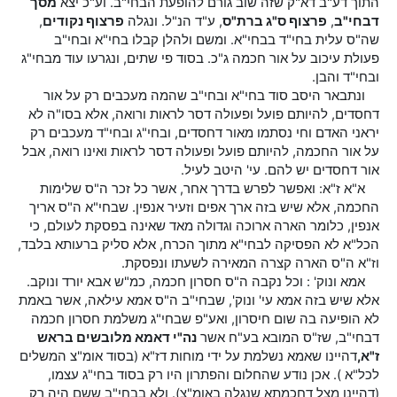
התוך דע"ב דא"ק שזה שוב גורם להופעת הבחי"ב. וע"כ יצא
מסך
דבחי"ב
,
פרצוף ס"ג ברת"ס
, ע"ד הנ"ל. ונגלה
פרצוף נקודים
,
שה"ס עלית בחי"ד בבחי"א. ומשם ולהלן קבלו בחי"א ובחי"ב
פעולת עיכוב על אור חכמה ג"כ. בסוד פי שתים, ונגרעו עוד מבחי"ג
ובחי"ד והבן.
ונתבאר היסב סוד בחי"א ובחי"ב שהמה מעכבים רק על אור
דחסדים, להיותם פועל ופעולה דסר לראות ורואה, אלא בסו"ה לא
יראני האדם וחי נסתמו מאור דחסדים, ובחי"ג ובחי"ד מעכבים רק
על אור החכמה, להיותם פועל ופעולה דסר לראות ואינו רואה, אבל
אור דחסדים יש להם. עי' היטב לעיל.
א"א ז"א: ואפשר לפרש בדרך אחר, אשר כל זכר ה"ס שלימות
החכמה, אלא שיש בזה ארך אפים וזעיר אנפין. שבחי"א ה"ס אריך
אנפין, כלומר הארה ארוכה וגדולה מאד שאינה בפסקת לעולם, כי
הכל"א לא הפסיקה לבחי"א מתוך הכרח, אלא סליק ברעותא בלבד,
וז"א ה"ס הארה קצרה המאירה לשעתו ונפסקת.
אמא ונוק' : וכל נקבה ה"ס חסרון חכמה, כמ"ש אבא יורד ונוקב.
אלא שיש בזה אמא עי' ונוק', שבחי"ב ה"ס אמא עילאה, אשר באמת
לא הופיעה בה שום חיסרון, ואע"פ שבחי"ג משלמת חסרון חכמה
דבחי"ב, שז"ס המובא בע"ח אשר
נה"י דאמא מלובשים בראש
ז"א,
דהיינו שאמא נשלמת על ידי מוחות דז"א (בסוד אומ"צ המשלים
לכל"א ). אכן נודע שהחלום והפתרון היו רק בסוד בחי"ג עצמו,
(דהיינו מצל דחכמתא שנגלה באומ"צ). ולא בבחי"ב ששם היה רק