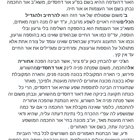
האור דהעדפה ההיא בשם בפ"ע אור דחסדים, משא"ב אור החכמה
נבחן בשם אור העצמות או אור חיה.
ב'
משום שסגולתו של אור הזה הוא
להרחיב ולהגדיל
הכלים
שיהיו ראויים לשפע מרובה, ע"ד יש לו מנה רוצה מאתים,
משא"כ אור העצמות הוא בהספקה השלימה בלי גרעון ובלי
הוספה, עד"ס כמו אור החיים שבהאדם שאינו בא בהוספה וגרעון,
וכמו אור התענוג והעידון שבהאדם שאינו עומד על צורה אחת אלא
מתגלגל על הוספות וגרעונות, ומרחיבים ומגדילים את אור החיים
עד אין קץ .
ה
ג'
כי יש להבחין כאן ע"פ ציור, אשר הבינה הפכה
אחוריה
אל
החכמה, משום שפנתה פניה לינק
אור דחסדים
מהשורש.
פירוש, כי הארה המקובלת בכונה מכונה פנים, והארה המקובלת
שלא בכונה מכונה אחורים להיותה מועטת. ולפיכך, מאחר
שנתעוררה הבינה לתוספות שפע שהיא אור דחסדים, הרי כל
כונתה תקועה ביניקה זאת דאור דחסדים מהשורש, ונבחן משום זה
אשר פנתה פניה אל השורש, והיא הנותנת שהפכה אחוריה
להחכמה, כלומר שאינה מקבלת אור החכמה כי אם עד כמה
שמושפע לה עפ"י ההכרח בלי נתינת דעתה עליה, שהיא ודאי
הארה מועטת מאד, וע"ב מכונה בחי' אור החכמה המושפע
בהבינה עתה, בשם אור האחורים .
ודע, שג' הבחנות האמורים הם השורשים לכל בחי' העביות