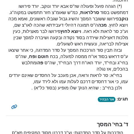
החכמה.
(*) הגהה פועל ופעולה שז"ס אבא יורד ונוקב. יורד פירושו
דמתפשט בסוד
סר
לראות
, כמ"ש שאומ"צ חזר תתפשט במקוה"ג.
נוקב
פירושו ששובר המסך והשיג גבול שגבלו ראשונים, ואמא מכה
ויוצא לחוץ.
מכה
ה"ס תמונה דהיולי דעבידתא שהכה לאו"צ שם,
וע"כ סר לראות ולא ראה.
ויוצא לחוץ
פירושו לבר מאצילות, כעין
מלכות דאצילות שירדה בסוד נקודה ובקעה ושיברה למסך שבין
אצילות לבריאה, ונעשית ראש לשועלים.
ובזה תבין סוד הורככות המסך על סדר המדרגה, כי אחר שיצאו
ע"ס דראש בסוד או"ח ממסה למעלה, בכח
חוטם ופח
, שה"ס
בחי"ג ובחי"ד, יורד האו"ח דרך הבחי"ד, שה"ס
פה
ומתלבש
בהכלים, אז נגלה
בחי"א: סר לראות ורואה, אכן מעכב על החסדים שאינם יורדים
עמו, כי אור דחסדים דרכם לעלות עמו ולא לירד עמו,
ולכן בחי"ב : שהיא הנוק' שלו מופיע (בסוד כל"א) .
תגים:
אור הבהיר
ד' בחי' המסך
הזדככות על סדר המדרגות: וע"כ דברנו מסוד המקיפים מא"ס