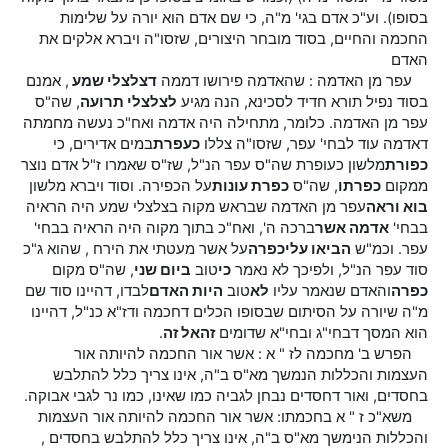
בסופו). וע"כ אדם בגי' מ"ה, כי שם אדם הוא יורה על שלימות
החכמה והחיים, בסוד מובחר היצורים, שזסו"ה ויברא אלקים את
האדם
עפר מן האדמה : שהאדמה פירושו דממה
דצלצלי שמע
, אמנם
בסוד נפיל תורא חדיד לסכינא, הנה מגיע
לצלצלי תרועה
, שה"ס
עפר מן האדמה. כלומר, מתחילה היה אדמה ואח"כ נעשה מחמתה
דאדמה עוד לבחי' עפר, שזסו"ה צללו
כעפרת
במים אדירים, כי
כפורת
מלשון כעופרת שה"ס עפר הנ"ל, שז"ס שאמרו ז"ל אדם נוצר
ממקום
כפרתו
, שה"ס
כפרת עונות
על הכפירה. וסוד ויברא מלשון
בוא וראה
עפר מן האדמה שבראש מקוה בצלצלי שמע היה הראיה
בבחי'
אדמה אשר
ברכה ה', ואח"כ בתוך מקוה היה הראיה בבחי'
עפר. וכמ"ש
הביאו עלי
כפרה
על אשר מעטתי את הירח , שהוא ג"כ
סוד עפר הנ"ל, ולפיכך לא נאמר
כי
טוב
ביום שני
, שה"ס מקום
כפרה
והאדם שנאמר עליו
לא
טוב
היות האדם
לבדו, דהיינו סוד שם
מ"ה שיורה על הסיתום שבסופו הכלים דחכמה ודז"א כנ"ל, דהיינו
הוא המסך דבחי"ג ובחי"א שדומים
זה
אל זה
.
הפרש ב' מחכמה לז " א : אשר אור החכמה להיותה אור
העצמות והכללות הנמשך מא"ס ב"ה, אינו צריך כלל להתלבש
בחסדים, ואור דחסדים נבחן לגביה כמו שאינו, כמו נר לגבי אבוקה.
משא"כ ז " א בחכמתו: אשר אור החכמה להיותה אור העצמות
והכללות הנימשך מא"ס ב"ה, אינו צריך כלל להתלבש בחסדים ,