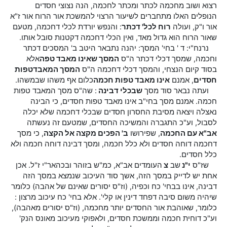
רצוא ושוב מחכמה לכתר ומכתר לחכמה, הנה נצוצי חסדים
הנופלים האלו מתחברים לשיעור הרצוי להמשכת אור הרוח אור ז"א
אור ו"ק, ועולה
רוח לכל' דכתר
: והנפש יורדת לכלי דחכמה, מטעם
שאור הרוח הוא גדול מאד, ואין הכלי דחכמה דקטנות סובל אותו.
נרנח"י: ד ' בחי' המסך: יהנה נתבאר היטב ב' המסכים דכתר
וחכמה, שמסך דכלי דכתר ה"ס
המסך שאינו מאבד טפה
אלא
בסוד קיום הנצחי, והמסך דכלי דחכמה ה"ס
המסך המאבד
טפות
חסדים
, אמנם
אינו מאבד טפות חכמה
כלום אף משהו שבמשהו.
ועתה נבאר סוד מסך
שבכלי דבינה
: שה"ס מסך המאבד טפות
חכמה. אמנם מסך בחי"ב אינו מאבד טפות חסדים, כי הבינה
נאצלה ויצאה מסיבת החסרון חסדים שבכלי דחכמה שלא יכלה
לסבול, וע"כ התגברה והמשיכה החסדים, שמטעם זה נעשתה
אב"א עם החכמה
, שפירושו
ב' הפכים מקצה אל הקצה
, כי מסך
דחכמה דוחה חסדים ולא כלל חכמה, ומסך דבינה דוחה חכמה ולא
כלל חסדים.
שז"ס
י"נ
שב
צ
העומדים אב"א, כמ"ש בזוהר ובכהאר"י ז"ל. אכן
אחת יש לדייק במסך הזה, אשך סוד העיכוב שנמצא במסך הזה
דבינה, אינו בבחי' כח וכפיה, (וז"ס יסורים שאינם של אהבה) כלומר
שיהיה משום סיבה דפחד דינין או קלי'. אלא בחי' כח עיכוב מרצון :
כלומר, שאוהבת אור החסדים יותר מחכמה, (וז"ס יסורים מאהבה),
וע"כ דוחית חכמה וממשכת חסדים, ולאפוקי מעיכוב מאונס הנק'