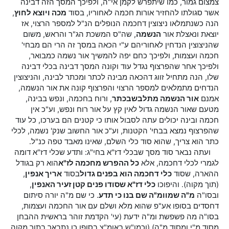
צמצום גמור, כמו שיתפרש לקמן אי"ה, ולפיכך המסך הזה דבינה
אשר סגולתו להחזיר אורות חכמה לאחוריו, בסוד
מכה ויוצא לחוץ
,
הנה כשנתמלאו ניצוצין דחכמה הנופלים הנ"ל למספר הרצוי, אז
יוצאת ונאצלת אור
הנשמה
, שה"ס המשכת הג"ר והראש, משום
שהניצוצין הנדחין לאחוריהם ע"י הכאה במסך זה הרי הם מבחי'
חכמה ועצמות, ולפיכך כחם יפה להמשיך אור נשמה כמבואר,
ולפיכך אחר שהפרצוף נגדל עוד וקונה המסך דבינה בכלי דבינה
שלו, הנה מתחיל זווג דהכאה מבינה לכתר ומכתר לבינה, והניצוצין
הנדחים מתמלאים למספר הרצוי והפרצוף קונה את אור הנשמה,
אמנם
אור הנשמה מתלבש
בכתר
, ורוח בחכמה, ונפש בבינה,
מטעם שאור הנשמה גדול לאין קץ על אור רוח ונפש, וע"כ אין
חכמה ובינה יכולים עתה לסבול אותו כי קטנים הם בערכו, כל עוד
שהפרצוף נמצא בבחי' הקטנות, וע"כ אור החשוב שנק' נשמה, לכלי
כתר הוא צריך, שהוא סוד כלי השלם, שאינו מאבד טפה כנ"ל.
ועתה נבאר סוד מסך שבכלי דז"א בחי"ג: ותדע שכלי דז"א דומה
לגמרי לכלי דחכמה, אלא
כל ההפרש מחכמה לז"א
הוא רק בגודל
ההארה, שסוד
כלי דחכמה הוא בפנים גדול
בסוד
אריך אנפין
,
(תוך מקוה). והיפוכו
כלי דז"א שסודו פנים קטן זעיר האנפין
,
ובסו"ה
מ"ה שמו
ומ"ה שם בנו כי תדע
. כי שם מ"ה יורה סיתום
דחסדים בסופו אע"פ שהוא מלא ושלם עם אור החכמה ועצמות,
בסו"ה מה פשפשת ומ"ה ידעת (עי' הקדמת זוהר בראשית ההבחן
מסוד מ"י ומסוד מ"ה) (וכמו"ש באומ"צ בסופו כן נתבאר בתוך מקוה