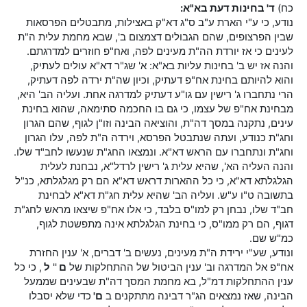
כח)
ד' בחינות דעת בא"א:
נודע, כי ע"י הארת ע"ב ס"ג דא"ק באצילות, מתבטלים הפרסאות
שבין הפרצופים, שהם הגבולים דצמצום ב', שבא מחמת עלית ה"ת
לעינים כי אז יורדת הה"ת מעינים לפה, ואח"פ חוזרים למדרגתם.
והנה אז יש ב' בחינות עליות בא"א: א' שג"ר דא"א עולים לעתיק,
והוא להיותם בחינת אח"פ דעתיק, וכיון שה"ת ירדה לפה דעתיק,
הרי נתחברו ג' רישין עם גו"ע דעתיק למדרגה אחת. ועליה הב' היא,
מבחינת אח"פ של עצמו, כי גם בו החכמה סתימאה, שהוא בחינת
עינים, נתקנה במסך דה"ת, והוציאה הבינה וזו"ן לגוף, שהם הגרון
וחג"ת כנודע, ועתה שנתבטל הפרסא, וירדה ה"ת לפה, עלו הגרון
וחג"ת ונתחברו עם הראש דא"א. ונמצאו החג"ת שנעשו לחב"ד שלו.
והנה העליה הא', שהיא עלית ג' רישין לרדל"א, נבחנת לעלית
הגלגלתא דא"א, כי כל ההארות דראש דא"א הם רק מגלגלתא, כנ"ל
בתשובה ט"ו ע"ש. ועליה הב' שהיא עלית חג"ת דא"א לבחינת
חב"ד שלו, נבחן רק למו"ס בלבד, כי אלו אח"פ שיצאו מראש לחג"ת
דגוף, הם רק ממו"ס, כי בחינת הגלגלתא אינה מתפשטת לגוף,
כמ"ש שם.
ונודע, שע"י ירידת ה"ת מעינים, נעשים ב' דברים, א' ענין החזרת
אח"פ אל המדרגה וב' ענין הביטול של ההתחלקות של
ם
''
ל
, כי כל
ענין ההתחלקות דמ"ל, בא מחמת המסך דה"ת שבעינים שממעל
הבינה, שאז נמצאים הג"ר דבינה מתתקנים ב
ם'
כדי שלא יסבלו