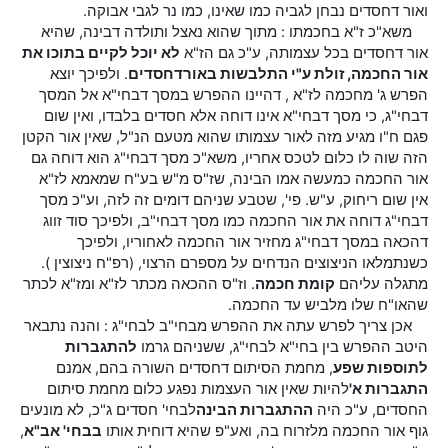
ואור דחסדים נבחן לגביה כמו שאינו, כמו נר לגבי אבוקה.
משא"כ ז"א בחכמתו : מתוך שהוא נאצל ותולדה דבינה, שהיא
אור דחסדים בכל עצמותה, ע"כ גם הז"א
לא יוכל לקיים בתוכו את
אור החכמה, זולת ע"י התלבשות באור
דחסדים
. ולפיכך יוצא
הפרש ג' מחכמה לז"א , דהיינו ההפרש במסך דבחי"א אל המסך
דבחי"ג, כי מסך דבחי"א אינו דוחה אלא חסדים בלבדו, ואין שום
פגם ח"ו מגיע מזה לאור עצמותו שהוא מטעם הנ"ל, שאין אור הקטן
הזה שוה לו כלום לטכס אחריו, משא"כ מסך דבחי"ג הוא דוחה גם
אור החכמה כמעשה אמו הבינה, שז"ס מ"ש בע"ח שמאמא לז"א
אין שום ריחוק, ע"ש. פי', שטבע שניהם דומים זה לזה, וע"כ מסך
דבחי"ג דוחה את אור החכמה כמו מסך דבחי"ב, ולפיכך סוד זווג
דהכאה במסך דבחי"ג מחזיר אור החכמה לאחוריו, ולפיכך
כשנתמלאו הניצוצים הנדחים על מספרם הרצוי, (רפ"ח ניצוצין ).
מתגלה עליהם
קומת חכמה
. וז"ס ההכאה מכתר לז"א ומז"א לכתר
שהאו"ח שלו מלביש עד החכמה.
אכן צריך לפרש עתה את ההפרש מבחי"ב לבחי"ג : והנה נתבאר
היטב ההפרש בין בחי"א לבחי"ג, ששניהם גרמו
להתגברות
לתוספות שפע
, מחמת הסיתום דחסדים השורה בהם, אמנם
התגברות א'
להיות שאין אור העצמות נפגע כלום מחמת סיתום
החסדים, ע"כ היה
ההתגברות הבינה
לבחי' חסדים ג"כ, לא מונעים
גוף אור החכמה מלזרוח בה, ואע"פ שהיא דוחית אותו
בבחי' אב"א
,