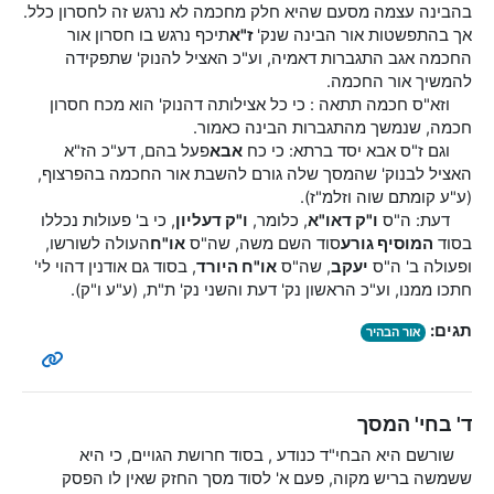
בהבינה עצמה מסעם שהיא חלק מחכמה לא נרגש זה לחסרון כלל.
אך בהתפשטות אור הבינה שנק'
ז"א
תיכף נרגש בו חסרון אור
החכמה אגב התגברות דאמיה, וע"כ האציל להנוק' שתפקידה
להמשיך אור החכמה.
וזא"ס חכמה תתאה : כי כל אצילותה דהנוק' הוא מכח חסרון
חכמה, שנמשך מהתגברות הבינה כאמור.
וגם ז"ס אבא יסד ברתא: כי כח
אבא
פעל בהם, דע"כ הז"א
האציל לבנוק' שהמסך שלה גורם להשבת אור החכמה בהפרצוף,
(ע"ע קומתם שוה וזלמ"ז).
דעת: ה"ס
ו"ק דאו"א
, כלומר,
ו"ק דעליון
, כי ב' פעולות נכללו
בסוד
המוסיף גורע
סוד השם משה, שה"ס
או"ח
העולה לשורשו,
ופעולה ב' ה"ס
יעקב
, שה"ס
או"ח היורד
, בסוד גם אודנין דהוי לי'
חתכו ממנו, וע"כ הראשון נק' דעת והשני נק' ת"ת, (ע"ע ו"ק).
תגים:
אור הבהיר
ד' בחי' המסך
שורשם היא הבחי"ד כנודע , בסוד חרושת הגויים, כי היא
ששמשה בריש מקוה, פעם א' לסוד מסך החזק שאין לו הפסק