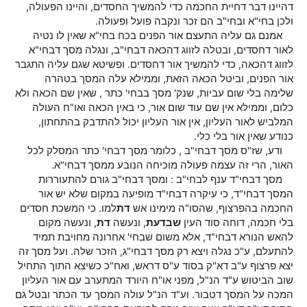
דהיינו דבר דחיית החכמה כדי להמשיך החסדים, והיינו הפעולה,
ולכן בחי"א ובחי"ב הם זכר ונקבה פועל ופעולה.
אמנם גם עליה התעצם אור הפנים בכח בחי"א שאין לו נטיה
לאור דחסדים, ובטלה לזווג דהכאה דבחי"ב, ונגלה מסך דבחי"א
לזווג דהכאה, כדי להמשיך אור דחסדים. ופשיטא שגם עליה התגבר
אור הפנים, וביטל הכאה הזאת, וממילא עלה המסך בטהרה
שלימה בלי שום עביות, שנק' מסך בבחי' כתר , שאין שם הכאה ולא
כלום, וממילא אין שם עוד שום אור, כי באין הכאה ואו"ח העולה
המלביש לאור העליון, אין אור העליון יכול להתדבק בהתחתון,
כנודע שאין אור בלי כלי.
ודע, שז"ס מסך דבחי"ב , כלומר מסך דבחי' כתר המסלק לכל
האור, הרי זה עצמה פעולה מוכיחה הנובע ממסך דבחי"א.
מסך דבחי"ד ענף לבחי"ב : ומסך דבחי"ב גורם להתעוררות
המסך דבחי"ד, כי עיקרה דבחי"ד מופיעה במקום שלא יש אור
החכמה בהפרצוף, שהסו"ה מימינו אש
דת
למו. כי המשכת חסדים
בלי חכמה, דוחה סוד העין
שבדעת
, ונעשה
דת
, ונעשה מקום
להאש הנורא דבחי"ד, אלא משום שבחי' אחרונה מחויבת תמיד
להתעלם, ע"כ נגלה ויצא רק מסך דבחי"ג, הזכר שלה. ועל מסך זה
יצא פרצוף ע"ב דא"ק בסוד ע"ס דראש, ואח"כ כשיצא התוך התחיל
שוב הביטוש ע"ד הנ"ל, מפני או"ח היורד המתערב עם אור העליון
המכה על המסך דטבור. וע"ד הנ"ל עולה המסך עד הכתר ובטל גם