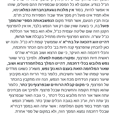
הנ"ל כנודע. אמנם לא כל המסכים שבספירות ההם פועלים, שזהו
אי אפשר להיות, בסוד
אין מלכות נוגעת
בחברתה כמלא
נימא,
אלא תמיד אינו פועל רק מסך אחד שבה' הספירות כח"ב תו"מ.
ובזה תבין הטעם, אשר תמיד מקום
הנפש
באותה הספי' שהמסך
פועל
בה, כי בשעה שאין שם רק אור הנפש בלבד, אז אין להפרצוף
הקטן הזה שום שליטה עצמית כנ"ל, אלא הוא בסוד אור הכללות
כנ"ל עש"ה. והרגש הפרצוף וחיותו מתחיל בקבלת
אור הרוח,
דהיינו זווג דהכאה על בחי"א
'א שממשיך קומת ז"א כנ"ל. והנה יש
כאן להבחין שהפרצוף קנה חיות בב' כלים והם הכתר והחכמה,
והכלי דחכמה הוא העיקר, כי שם הרצוא ושוב מבחי"א שה"ס
ראשית חיות הפרצוף,
ומקורו ממטח למעלה
. ולפיכך ברור שאור
נפש מלובש בכלי דחכמה
,
דהיינו המלך במלחמה
דרצוא ושוב,
שאור המלחמה הזאת בעצם הוא נק' נפש
, משא"כ כשאנו מודדים
שיעור קומתו של האור וחשיבותו, כלומר בחי' הריוח הבא מקיבוץ
שיעור ניצוצין הנידחים מכח אור הנפש, הנה זהו מתקבץ בהכתר
של הפרצוף,
כי מקום קבלת הרוחים שבפרצוף נק' כתר
, כלומר
שהוא נקודת הקומה והחשיבות שבכל פרצוף. ולפיכך אנו מבחינים
עתה אשר אור הרוח מלובש בכלי דכתר , כי גובה האור שבפרצוף
נק' עתה רוח, וע"כ הוא בגובה הכלים שנק' כתר. משא"כ הנפש
מצוי תמיד בסוד מקום המלחמה : אשר עתה הוא במסך דבחי"א
שבכלי דחכמה נמצא המסך הזה, ולא במקום של ספי' אחרת.