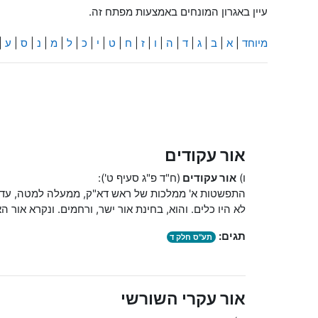
עיין באגרון המונחים באמצעות מפתח זה.
מיוחד
|
א
|
ב
|
ג
|
ד
|
ה
|
ו
|
ז
|
ח
|
ט
|
י
|
כ
|
ל
|
מ
|
נ
|
ס
|
ע
|
אור עקודים
ו)
אור עקודים
(ח"ד פ"ג סעיף ט'):
התפשטות א' ממלכות של ראש דא"ק, ממעלה למטה, עד מל
לא היו כלים. והוא, בחינת אור ישר, ורחמים. ונקרא אור הא
תגים:
תע"ס חלק ד
אור עקרי השורשי