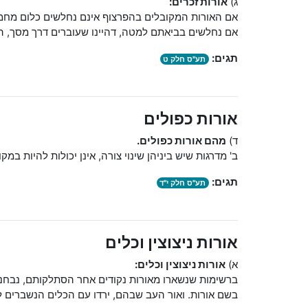
ג)
אורות זכרים:
אם האורות המקובלים בהפרצוף אינם נחלשים כלום מחמ
אם נחלשים בביאתם למטה, דהיינו שעוברים דרך מסך, הם 
תגים:
תע"ס חלק ט
אורות כפולים
ד)
מהם אורות כפולים.
ב' מדרגות שיש ביניהן שינוי צורה, אינן יכולות להיות במק
תגים:
תע"ס חלק י"ד
אורות ניצוצין וכלים
א)
אורות ניצוצין וכלים:
ברשימות שנשארו מאורות נקודים אחר הסתלקותם, נבחנים 
בשם אורות. ואור העב שבהם, ירדו עם הכלים הנשברים לבי"