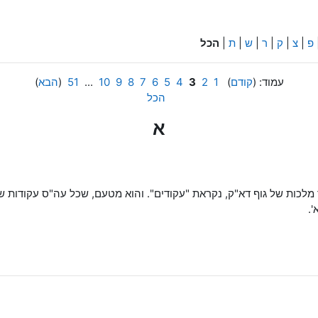
פ
|
צ
|
ק
|
ר
|
ש
|
ת
|
הכל
עמוד: (
קודם
)
1
2
3
4
5
6
7
8
9
10
...
51
(
הבא
)
הכל
א
כות של גוף דא"ק, נקראת "עקודים". והוא מטעם, שכל עה"ס עקודות שם
'.