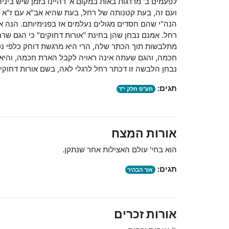
לפעמים ב' מדרגות באות במקום א' דהיינו בזמן שיש בינ
ועם זה, בעת קטנותה של רחל, בעת שהיא אב"א עם ז"א 
הנה"י שהם חסדים מגולים נעלמים אז בפנימיותם. הנה אז
רחל. אמנם נבחן שהן בחינת ''אורות דחוקים" כי הגם ש
מתלבשות תוך הכתר שלה, הרי היא מרגשת דוחק כלפי נ
חכמה, והגם שעתה אינה ראויה לקבל הארת חכמה, והיא
נבחן הלבשה זו דכתר רחל לרגלי לאה, בשם אורות דחוקים
תגים:
תע"ס חלק י"ד
אורות המצח
הוא בחי' עולם האצילות אחר שנתקן.
תגים:
אור הבהיר
אורות זכרים