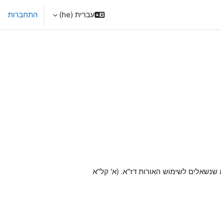
עברית ‎(he)‎
התחברות
שנשאלים לשימוש האורות דז"א. (א' קל"א