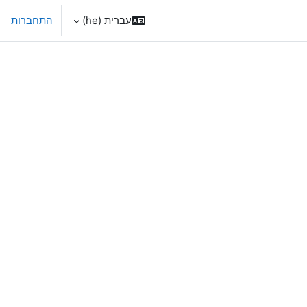
עברית ‎(he)‎
התחברות