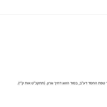
פת החסד דע"ב, בסוד הזווג דחיך וגרון. (תתקכ"ט אות ק"י).