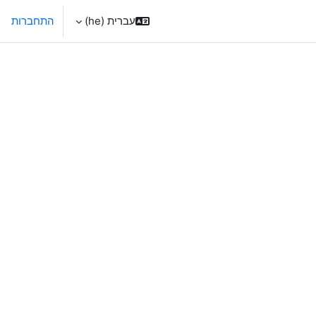
עברית ‎(he)‎
התחברות