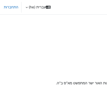
עברית ‎(he)‎
התחברות
צמות האור ישר המתפשט מא"ס ב"ה.