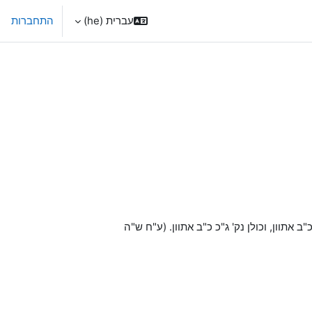
עברית ‎(he)‎
התחברות
אתוון, וכולן נק' ג"כ כ"ב אתוון. (ע"ח ש"ה