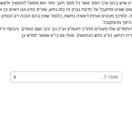
ע שיש בהם ערך הפוך אשר כל מסך העב יותר הוא מסוגל להמשיך ולקשר א
ום שאינו מתקבל על הדעת נבחן זה כמו נחש, שע"פ נסיון אנו רואים כך א
מה. ולפיכך מכונים אורות דעשיה נחשת, כלומר שאין בהם הבנה רק הנסי
בהיפך מהמקובל.
ים שלו מעולים מחו"ב דאומ"צ וע"כ נק' זהב ושם האודם. והכסף ה"ס 
יה דנחש, (ע"ע נחש הנחושת). ואולי גם בי"ע אפשר לפרש כן.
מעבר ל...