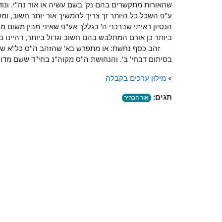
שהאורות מתקשרים בהם נק' בשם עשיה או אור נה"י. ונוד
ע"פ השכל כל היותר זך צריך להמשיך אור יותר חשוב, ומש
הנסיון ראיתי שברכני ה' בגללך אע"פ שאיני מבין משום 
ביותר כן אורם המתלבש בהם חשוב וגדול ביותר, דהיינו 
זהב כסף נחשת: או מתפרש בא' שהזהב ה"ס כל"א שהחסד
בסיתום דבחי' ב'. והנחושת ה"ס מקוה"נ בחי"ד ששם מדור
»
מילון ערכים בקבלה
תגים:
אור הבהיר