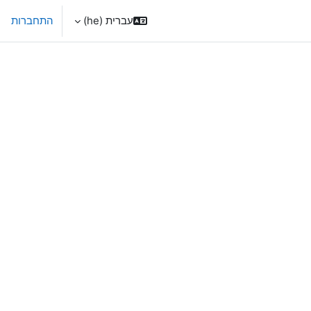
עברית ‎(he)‎
התחברות