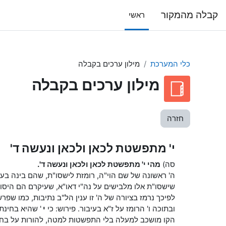
ילוג לתוכן הראשי
קבלה מהמקור
ראשי
כלי המערכת
מילון ערכים בקבלה
מילון ערכים בקבלה
חזרה
י' מתפשטת לכאן ולכאן ונעשה ד'
סה)
מהי י' מתפשטת לכאן ולכאן ונעשה ד'.
ה' ראשונה של שם הוי"ה, רומזת לישסו"ת, שהם בינה בעיבור
שישסו"ת אלו מלבישים על נה"י דאו"א, שעיקרם הם היסוד
לפיכך נרמז בציורה של ה' זו ענין הל"ב נתיבות, כמו שפ
ובתוכה ו' הרומז על ז"א בעיבור. פירוש: כי
י
' שהיא בחינת
הקו מושכב למעלה בלי התפשטות למטה, להורות על בחי