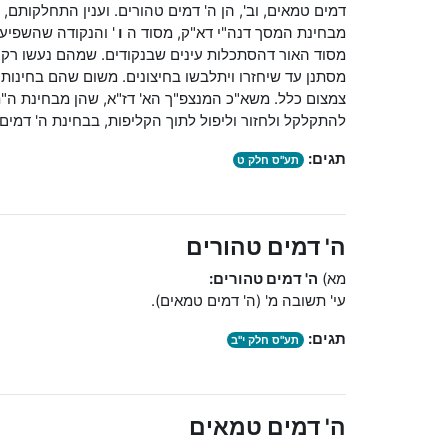
דמים טמאים, וב', הן ה' דמים טהורים. וענין התחלקותם,
מבחינת המסך דנה"י דא"ק, מסוד ה
ו
' והנקודה שהשפיע 
מסוד האור דהסתכלות עינים שבנקודים. שמהם נעשו רק ג
מסתנן עד שיחזרו ויתלבשו בחיצונים. משום שהם בחינות כל
צמצום כלל. משא"כ המנצפ"ך הא' דז"א, שהן מבחינת ה"ת 
להתקלקל ולחזור וליפול לתוך הקליפות, בבחינת ה' דמים
תגים:
תע"ס חלק ט
ה' דמים טהורים
מא)
ה' דמים טהורים:
עי' תשובה מ' (ה' דמים טמאים).
תגים:
תע"ס חלק י"ב
ה' דמים טמאים