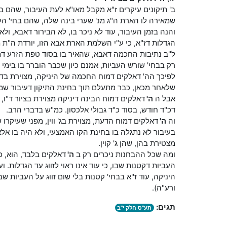
ב' תיקונים עיקרים ז"א מקבל מאו"א לעת העיבור, שהם ביר
שמאירה לו הארת ה"ג מנ' שערי בינה שלה, שהם בחי' ה
והנה בזמן העיבור, עוד לא ניכר בו, לא הבירור דאבא, ו
הגדלות דז"א, כי ע"י השלמת הארת אבא הזו, יורדת ה"
ל"ב נתיבות החכמה דאבא, שהאיר בו בסוד טפת הזרע דמיי
רק בבחי' שורש העביות, אמנם כיון שכבר הוברר בו בימי ע
לפיכך הה' דאלקים דמוח החכמה של היניקה, מצוירת בד"
שלאחר מכאן, כבר מתעלם תוך בחינת התיקון דעיבור שמ
אבל ה
ה'
דאלקים דמוח הבינה דיניקה מצוירת בציור ד"ו,
דכ"ד חודש, בסוד כ"ד גבולי אלכסון. כמ"ש בדברי הרב.
וה
ה'
דאלקים דמוח הדעת, מצוירת בג' ווין, מפני שעיקרו 
בעיבור לא נתגלה בו בחינת הקו האמצעי, ולא היה בו אלא ב
מצטירת בהן, שהן ג' קוין.
ומה שכל ההבחנות ניכרים רק ב
ה'
דאלקים בלבד, הוא, כי
העביות דקטנות שבו, כי עוד אינו ראוי לזווג עד הגדלות
היניקה, עוד ז"א בבחי' קטנות בלי שום זווג על העביות שב
ורע"ה).
תגים:
תע"ס חלק י"ב