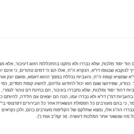
 הוד יסוד מלכות, שלא נבררו ולא נתקנו בהתכללות הזווג דעיבור, אלא מ
שייך לנוקבא שבגופו דז"א, הנקרא ה"ח, ואלו הם ה' דמים טהורים, כי אינם
"א שמוציא קומת ה"ח, והעביות נכללת במסך ההוא דאמא, ומשם יונק אות
ר. כנודע, שפירושו שגם הוא יכול להזדווג עליהם, להשיג קומת חסדים, כפי
יות דהוד יסוד ומלכות, שלא נתבררו בעיבור, הם בחינת דם טהור לגמרי,
עביות דמ"ן דז"א ולא נבררו עמו, הנה הם יוצאים עם הלידה, להיותם כול
מר, כי בהם מעורבים כל הפסולת הנשארת אחר כל הבירורים דפרצופי בי
בררו הה"ג אלו, נמצא שחלקם של הקליפות מעורבים בהם, ולכן נקראים ה
ל מה שנשאר אחר המלכות דעשיה. (א' קמ"ב אות נ').