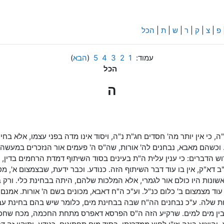
פ
|
צ
|
ק
|
ר
|
ש
|
ת
|
הכל
עמוד:
1
2
3
4
5
(
הבא
)
הכל
ה
י אין יותר מה' חסדים חג"ת נ"ה, ויסוד אינו מדה בפני עצמו, אלא בחינת
ה. וכשהם מאבא, נבחנים לה' אורות, שה"ס ה' פעמים אור הנזכרים במעש
רוש הדברים: כי ענין עלית ה"ת בעינים בסוד השיתוף דמדת הרחמים בדי
 דא"ק, אין בו עוד דבר השיתוף הזה. כנודע. וכבר ידעת, שבצמצום א',
שונות היו כולם אור לגמרי, אלא המלכות שלהם, היתה בבחינת כלי. ורק
ו עוד מצמצום ב' כלום כנ"ל. וע"כ ה"ח דאבא, מכונים בשם ה' אורות. אמ
ת שלה. ע"כ נבחנים הה"ח שבה בבחינת מים, כלומר שיש בהם בחינת עביות
 בין מים למים. שרקיע הזה ה"ס הפרסא דאפרס מתחת החכמה, מכח שחכמ