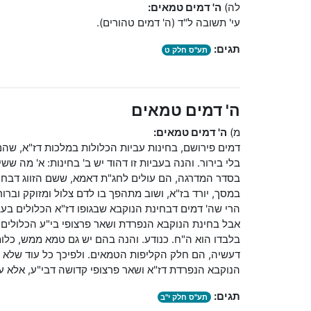
לה)
ה' דמים טמאים:
עי' תשובה ל"ד (ה' דמים טהורים).
תגים:
תע"ס חלק ט
ה' דמים טמאים
מ)
ה' דמים טמאים:
דמים פירושם, בחינות עביות הכלולות במלכות דז"א, שהם
בלי בירור. והנה בעביות זו דהוד יש ב' בחינות: א' מה ש
בסדר המדרגה, הם עולים לחג"ת דאמא, ששם הזווג דבחי
במסך, יורד בז"א, ושוב מתהפך בו לדם צלול ומזוקק וברו
הרי שה' דמים דבחינת הנוקבא שבגופו דז"א הכלולים בעב
אבל בחינת הנוקבא הנפרדת ושאר פרצופי בי"ע הכלולים בה
בלבדו הוא ה"ח. כנודע. והנה בהם יש גם טמא ממש, כלו
דעשיה, הם חלק הקליפות הטמאים. ולפיכך כל עוד שלא נ
הנוקבא הנפרדת דז"א ושאר פרצופי קדושה דבי"ע, אלא ע
תגים:
תע"ס חלק י"ב