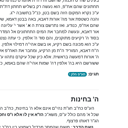
בעינים שה"ס חכמה, שרושם זה דה"ת אתפרס כמו פרסא, והוצ
תחתונים שהם אח"פ, הוא נעשה רק בשליש תחתון דת"ת דא
ע"כ נקרא המקום הזה בשם בטן, כנ"ל בתשובה י"ג.
והנה כשטפת אור מה' אורות דאבא, באה בבטן דאמא, ש
שהם אח"פ, כנודע. ואז נתרשם צורת ה
א
' אשר י' עליונ
אור דאבא, ונעשה למחבר את המים התחתונים אל המדרגה 
בסוד ה' רקיעים מתוקנים, והם סוד ה' אלפין. כי עתה נצט
ע"כ הוא מכונה בשם רקיע, או בשם אהי"ה דמילוי אלפין.
ה"ח דאבא, המוריד ה"ת מן הרקיע, ומחבר את האח"פ אל 
ה' אורות דמעשה בראשית. אלא כיון שכל עיקרם נתהוו ע"י
ששורשם היא בה' אלפין דה' שמות אהי"ה שהם באמא, כדבר
תגים:
תע"ס חלק י
ה' בחינות
הע"ס כח"ב חג"ת נהי"ם אינם אלא ה' בחינות, כח"ב המה 
שכל א' מהם כולל ע"ס, משא"כ
הז"א אין לו אלא ו"ס וחס
הג"ר דאותו פרצוף.
טעם הדבר
: משום שהמסך מבדיל באמצע בין כח"ב 