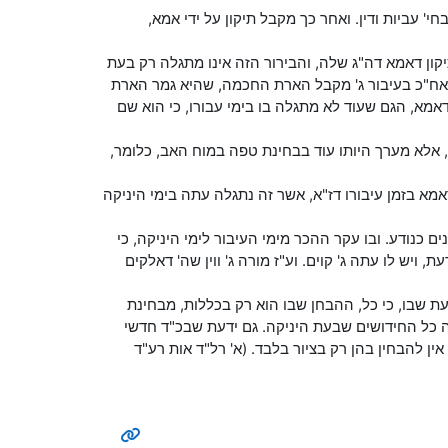
י' עביות ודין. ואחר כך מקבל תיקון על ידי אמא,
יקון דאמא דה"ג שלה, והבירור הזה אינו מתגלה רק בעת
ואח"כ בעיבור ג' מקבל הארת החכמה, שהיא גמר הארת
אמא, הגם שעוד לא מתגלה בו בימי עבורו, כי הוא שם
, אלא מערך היותו עוד בבחינת טפה במוח האב, כלומר,
מא בזמן עיבורו דז"א, אשר זה נתגלה עתה בימי היניקה
ם כנודע. ובו עקר ההכר מימי העיבור לימי היניקה, כי
 ויש לו עתה ג' קוים. וע"ז מורה ג' ווין שה' דאלקים
דעת שבו, כי כל, ההבחן שבו הוא רק בכללות, מבחינת
גלה כל החידושים שבעת היניקה. גם ידעת שבכ"ד חדשי
אין להבחין בהן רק בציור בלבד. (א' רל"ד אות רע"ד