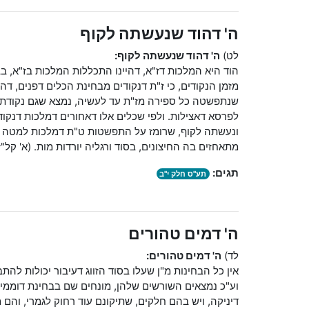
ה' דהוד שנעשתה לקוף
לט)
ה' דהוד שנעשתה לקוף:
הוד היא המלכות דז"א, דהיינו התכללות המלכות בז"א, בב
מזמן הנקודים, כי ז"ת דנקודים מבחינת הכלים דפנים, דה
שנתפשטה כל ספירה מז"ת עד לעשיה, נמצא שגם נקודת
לפרסא דאצילות. ולפי שכלים אלו דאחורים דמלכות דנקודי
ונעשתה לקוף, שרומז על התפשטות ט"ת דמלכות למטה מ
מתאחזים בה החיצונים, בסוד ורגליה יורדות מות. (א' קל"ז 
תגים:
תע"ס חלק י"ב
ה' דמים טהורים
לד)
ה' דמים טהורים:
אין כל הבחינות מ"ן שעלו בסוד הזווג דעיבור יכולות להת
וע"כ נמצאים השורשים שלהן, מונחים שם בבחינת דוממים,
דיניקה, ויש בהם חלקים, שתיקונם עוד רחוק לגמרי, והם 