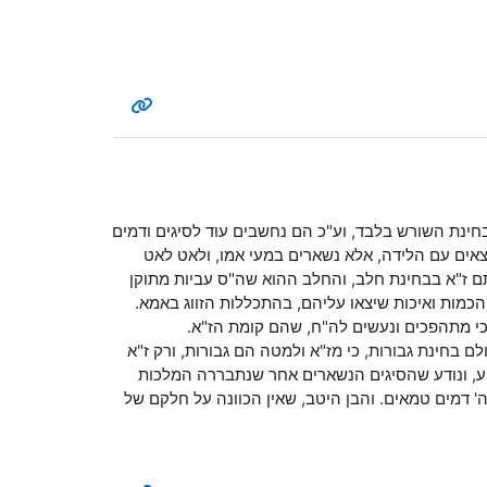
בחינת השורש בלבד, וע"כ הם נחשבים עוד לסיגים ודמים
 יוצאים עם הלידה, אלא נשארים במעי אמו, ולאט לאט
ם ז"א בבחינת חלב, והחלב ההוא שה"ס עביות מתוקן
 הכמות ואיכות שיצאו עליהם, בהתכללות הזווג באמא.
 כי מתהפכים ונעשים לה"ח, שהם קומת הז"א.
ם בחינת גבורות, כי מז"א ולמטה הם גבורות, ורק ז"א
"ע, ונודע שהסיגים הנשארים אחר שנתבררה המלכות
' דמים טמאים. והבן היטב, שאין הכוונה על חלקם של