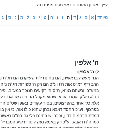
עיין באגרון המונחים באמצעות מפתח זה.
מיוחד
|
א
|
ב
|
ג
|
ד
|
ה
|
ו
|
ז
|
ח
|
ט
|
י
|
כ
|
ל
|
מ
|
נ
|
ס
|
ע
|
ה' אלפין
ל)
ה' אלפין:
הנה מעשה בראשית, הם בחינת ז"ת שעיקרם הם חג"ת נ"ה, כ
הרב (דף רמ"ט אות ח') וע"כ הם רק ה' ספירות חג"ת נ"
במע"ב. וכשהם מז"א, ה"ס ה' רקיעים הנזכר במע"ב. ופי
בס"ג דא"ק. אמנם אבא, שהוא מקבל מבחינה שכנגדו בע"ב
אלא כלי אחד בהפרצופים, בסוד עקודים באופן שט"ס הרא
בפרצוף. וע"כ החסד דאבא נבחן שהוא כולו אור, כי אין ב
דמדת הרחמים בדין, וכבר יש בחינת כלי גם בט"ס ראשונו
כמו ה"ח דאבא. וע"כ רק באמא נעשה סוד רקיע המבדיל