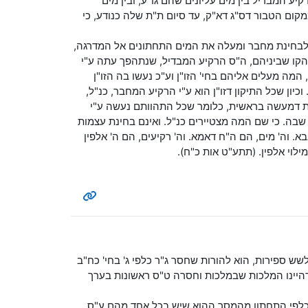
יע המבדיל בין מים עליונים שהם גו"ע, ובין מים
ום הטבור דס"ג דא"ק, עד סיום ת"ת שלה כנודע, כי
 לבחינת מחבר ומעלה את המים התחתונים אל המדרגה,
. והקו שביניהם, ה"ס הרקיע המבדיל, שנתהפך עתה ע"י
ה מעלים אליהם בחי' הזו"ן וע"כ נעשו בה הזו"ן
יון שכל התיקון דזו"ן הוא ע"י הרקיע המחבר, כנ"ל,
ורות דמעשה בראשית, כלומר שכל התהוותם נעשה ע"י
שבה. כי שם המה מצטיירים כנ"ל. ואינם בחינת עצמות
. וה' מים, הם ה"ח דאמא. וה' רקיעים, הם ה' אלפין
לוי אלפין. (תתע"ט אות כ"ח).
שש ספירות, הוא להורות שחסר ג"ר כלפי ג' בחי' כח"ב
היינו המלכות שבמלכות וחסרה ט"ס ראשונות בערך
כלפי התחתון מהמסך ההוא שיש בכל אחד מהם ע"ס