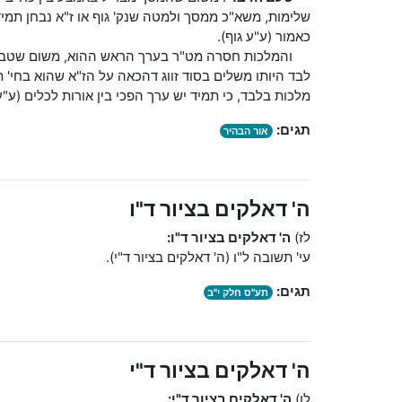
שלימות, משא"כ ממסך ולמטה שנק' גוף או ז"א נבחן תמי
כאמור (ע"ע גוף).
והמלכות חסרה מט"ר בערך הראש ההוא, משום שטבור הו
לבד היותו משלים בסוד זווג דהכאה על הז"א שהוא בחי' ת
מלכות בלבד, כי תמיד יש ערך הפכי בין אורות לכלים (ע"ע
תגים:
אור הבהיר
ה' דאלקים בציור ד"ו
לז)
ה' דאלקים בציור ד"ו:
עי' תשובה ל"ו (ה' דאלקים בציור ד"י).
תגים:
תע"ס חלק י"ב
ה' דאלקים בציור ד"י
לו)
ה' דאלקים בציור ד"י: