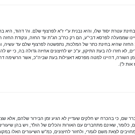
חינת עטרת יסוד שלו, והיא נבנית ע"י ז"א לפרצוף שלם. וה' דהוד, היא ב
יינו שממעלה לפרסא דבי"ע, הם רק כח"ב חג"ת עד החזה, ונקודת החזה היא
 החזה שהיא בחינת כתר של המלכות, נתפשטה לפרצוף שלם עד עשיה, ו
ם, לא חזרו לה בעת התיקון, ע"כ יש לחיצונים אחיזה גדולה בה, כי יש ל
ן השורה, דהיינו למטה מפרסא דאצילות בעת שביה"כ, אשר הרשימה ד
אות ל').
ברר שם, כי בהכרח יש חלקים שעדיין לא הגיע זמן הבירור שלהם, אלא שצרי
 כלומר, שאינם מתחברים עם האורות והכלים של הולד, ויש בהן שיעורים
מחויבים לצאת משם לגמרי, ולחזור לחיצונים, כמ"ש השיעורים האלו במקומם.