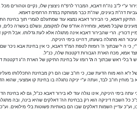
ור ע"י ל"ב נה"ח דאבא, המברר לרפ"ח ניצוצין שלו, נקיים וטהורים מכל בח
עביות דה"ת בעינים, שה"ת כבר ממותקת במדת הרחמים דאמא.
לא התיקון דאמא, כי הבירור דאבא נמצא עוד שמתעלם לגמרי תוך בחינת הת
ת מעינים שקבל מאמא, ומחזירה אח"פ שלו למקומם, ונשלם בעשרה כלים, 
ן דכורין. הרי שהבירור דאבא אינה מתגלה אלא לעת גדלותו. אבל תיקון ד
יבור הוא מתגלה בשעתו, דהיינו בימי היניקה.
י, כי ה
י'
שבתוך ה' רומזת לטפת המ"ד דאבא, כי אין בחינת אבא ניכר שם
צד אמא, מכח הארת הגבורות דקטנות שלה, כנ"ל.
 ש
ו'
בלי ראש שבתוך ה
ה'
רומז על בחינת התיקון של הארת ה"ג דקטנות דא
של ז"א הוא מוח הדעת שבו, כי חו"ב שבו הם רק מבחינת התכללותו מעליוני
' מוחין חו"ב לבד, ועתה ע"י יניקה נתגלה בו בחינת קו אמצעי, שהוא הדעת,
 עתה בימי היניקה, אינו נגלה עוד לא בירור דאבא כנ"ל, גם לא בחינת ה
. וע"כ כל השבח דיניקה הוא רק בבחינת הה' דאלקים שהיא בינה, ובה מת
ו, וע"כ עדיין השמות דאלקים שבו הם באותיות פשוטות בלי מילואים. וע"כ 