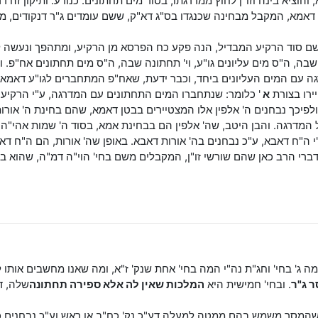
יא בינה וזו"ן לחוץ ממדרגתו, בסוד מים תחתונים. כנודע. ותיקון זה דרק
מא, המקבל מבחינה שכנגדו בס"ג דא"ק, ששם עומדים ג"ר דנקודים, ממק
שם סוד הרקיע המבדיל, הנה פקע כח הפרסא מן הרקיע, ומתהפך ונעשה
ה שבה, ה"ס מים עליונים גו"ע, וי' תחתונה שבה, ה"ס מים תחתונים אח"פ
עם המים העליונים ביחד, וכבר ידעת, שאח"פ המתחברים לגו"ע דאמא, המ
יירו בצורת
א
' כלומר: שנתחברו המים התחתונים עם המדרגה, ע"י הרקיע. וכ
 ולפיכך נבחנים ה' אלפין אלו המצטיירים בבטן דאמא, שהם בחינת ה' א
המדרגה. והבן היטב, שה' אלפין הם בבחינת אמא, בסוד ה' שמות אהי"ה 
 ה"ח דאבא, ע"כ נבחנים בה' אורות דאבא. באופן שה' אורות, הם ה"ח דאבא
י הרב כאן שהם שורשי זו"ן, המקבלים משם בחי' הוי"ה דמ"ה, שהוא במי
ג' בחי' וחג"ת נה"י המה בחי' אחת שנק' ז"א, ומה שאנו מחשבים אותו ל
ר ג"ר
. ובחי' חמישית היא
המלכות שאין לה אלא ספירה תחתונה
שלה, ד
שהמסך משמש בהם ממטה למעלה דע"כ נק' כח"ב או ראש וע"כ נבחנים 