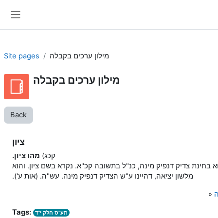
Skip to main content
Side panel
מילון ערכים בקבלה
Site pages
מילון ערכים בקבלה
Back
ציון
קכג)
מהו ציון.
א בחינת צדיק דנפיק מינה, כנ"ל בתשובה קכ"א. נקרא בשם ציון. והוא
מלשון יציאה, דהיינו ע"ש הצדיק דנפיק מינה. עש"ה. (אות ע').
ה
»
Tags:
תע"ס חלק י"ד