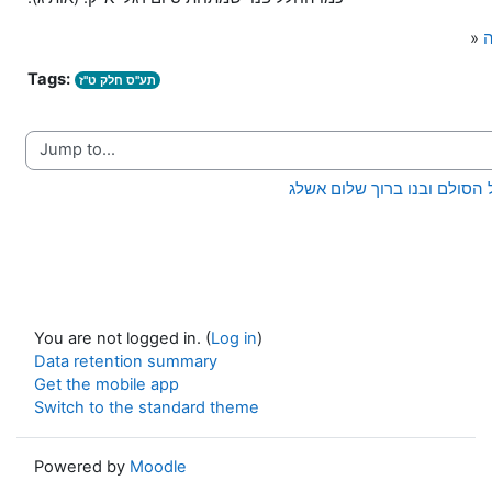
ה
»
Tags:
תע"ס חלק ט"ז
Jump to...
You are not logged in. (
Log in
)
Data retention summary
Get the mobile app
Switch to the standard theme
Powered by
Moodle