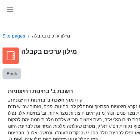
Skip to main content
Side panel
מילון ערכים בקבלה
Site pages
מילון ערכים בקבלה
Back
חשכת ב' בחינות דחיצוניות
קח)
מהי חשכת ב' בחינות דחיצוניות.
נקרא חיצוניות הפרצוף ומתחלק לב' בחינות: פנים, ואחור שב"ש ת"ת
ת מצד פנים: ונהי"מ נקראים חיצוניות מצד אחור. וב' בחינות אלו, נפלו
חת סיום רגלי א"ק, בעת צמצום הב' שעלתה מלכות המסיימת למקום
וף נקודות דס"ג דא"ק, מטרם שעלתה מלכות המזדווגת לבחינת הזווג
אז נפלו לבחינת חלל הפנוי שבנקודה דעוה"ז, ונחשבו אלו ב' הבחינות
כמו החלל פנוי שמתחת סיום רגלי א"ק. (אות ג).