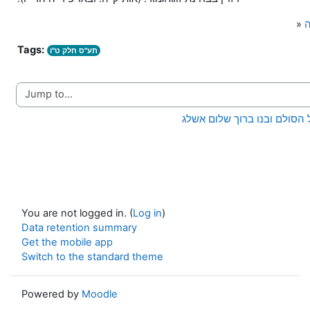
ה
»
Tags:
תע"ס חלק ט"ו
Jump to...
You are not logged in. (
Log in
)
Data retention summary
Get the mobile app
Switch to the standard theme
Powered by
Moodle