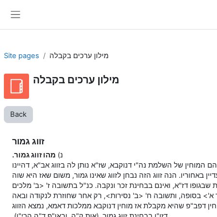
Skip to main content
Side panel
מילון ערכים בקבלה
Site pages
מילון ערכים בקבלה
Back
זווג גמור
נ)
מהו זווג גמור.
הם המוחין של השלמת נה"י דנוקבא, שז"א נותן לה בזווג אב"א, דהיינו
ין באחוריו. הנה זווג הזה נבחן לזווג שאינו גמור, משום שאז היא שוה
שבגופו דז"א, ואינם בבחינת זכר ונקבה. כנ"ל בתשובה ז' <ב' מלכים
א'> בסופה, ותשובה ח' <ב' נסירות>, רק אחר שחוזרת לנקודה ובאה
וחין דפב"פ שהיא מקבלת אז מוחין דנוקבא ממלכות דאמא, נמצא הזווג
דזו"ן בבחינת זווג גמור. (אות ק"ה. ובאו"פ ד"ה הרי"ו).