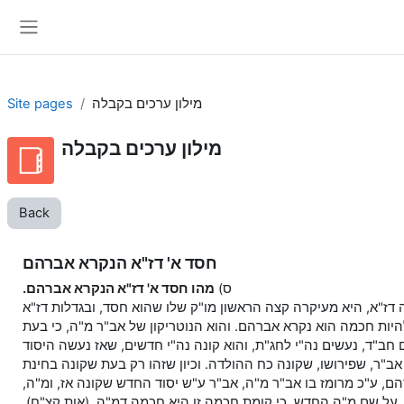
Skip to main content
Side panel
מילון ערכים בקבלה
Site pages
מילון ערכים בקבלה
Back
חסד א' דז"א הנקרא אברהם
ס)
מהו חסד א' דז"א הנקרא אברהם.
דז"א, היא מעיקרה קצה הראשון מו"ק שלו שהוא חסד, ובגדלות דז"א
ות חכמה הוא נקרא אברהם. והוא הנוטריקון של אב"ר מ"ה, כי בעת
חב"ד, נעשים נה"י לחג"ת, והוא קונה נה"י חדשים, שאז נעשה היסוד
אב"ר, שפירושו, שקונה כח ההולדה. וכיון שזהו רק בעת שקונה בחינת
, ע"כ מרומז בו אב"ר מ"ה, אב"ר ע"ש יסוד החדש שקונה אז, ומ"ה,
על שם מ"ה החדש, כי קומת חכמה זו היא חכמה דמ"ה. (אות קצ"ח).