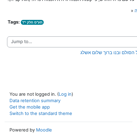
ה
»
Tags:
תע"ס חלק י"ד
Jump to...
You are not logged in. (
Log in
)
Data retention summary
Get the mobile app
Switch to the standard theme
Powered by
Moodle