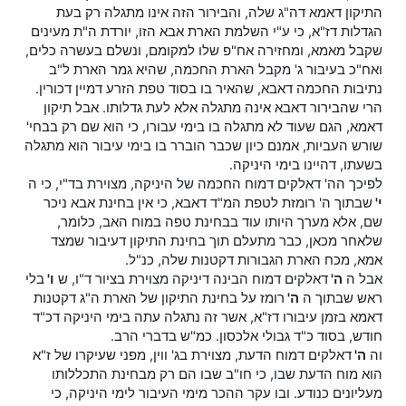
התיקון דאמא דה"ג שלה, והבירור הזה אינו מתגלה רק בעת
הגדלות דז"א, כי ע"י השלמת הארת אבא הזו, יורדת ה"ת מעינים
שקבל מאמא, ומחזירה אח"פ שלו למקומם, ונשלם בעשרה כלים,
ואח"כ בעיבור ג' מקבל הארת החכמה, שהיא גמר הארת ל"ב
נתיבות החכמה דאבא, שהאיר בו בסוד טפת הזרע דמיין דכורין.
הרי שהבירור דאבא אינה מתגלה אלא לעת גדלותו. אבל תיקון
דאמא, הגם שעוד לא מתגלה בו בימי עבורו, כי הוא שם רק בבחי'
שורש העביות, אמנם כיון שכבר הוברר בו בימי עיבור הוא מתגלה
בשעתו, דהיינו בימי היניקה.
לפיכך הה' דאלקים דמוח החכמה של היניקה, מצוירת בד"י, כי ה
י'
שבתוך ה' רומזת לטפת המ"ד דאבא, כי אין בחינת אבא ניכר
שם, אלא מערך היותו עוד בבחינת טפה במוח האב, כלומר,
שלאחר מכאן, כבר מתעלם תוך בחינת התיקון דעיבור שמצד
אמא, מכח הארת הגבורות דקטנות שלה, כנ"ל.
אבל ה
ה'
דאלקים דמוח הבינה דיניקה מצוירת בציור ד"ו, ש
ו'
בלי
ראש שבתוך ה
ה'
רומז על בחינת התיקון של הארת ה"ג דקטנות
דאמא בזמן עיבורו דז"א, אשר זה נתגלה עתה בימי היניקה דכ"ד
חודש, בסוד כ"ד גבולי אלכסון. כמ"ש בדברי הרב.
וה
ה'
דאלקים דמוח הדעת, מצוירת בג' ווין, מפני שעיקרו של ז"א
הוא מוח הדעת שבו, כי חו"ב שבו הם רק מבחינת התכללותו
מעליונים כנודע. ובו עקר ההכר מימי העיבור לימי היניקה, כי