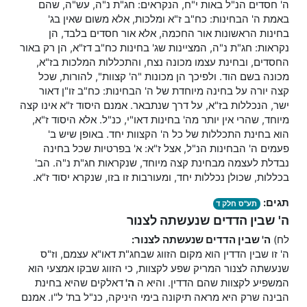
ה' חסדים הנ"ל באות י"ח, הנקראים: חג"ת נ"ה, עש"ה, שהם
באמת ה' הבחינות: כח"ב ז"א ומלכות, אלא משום שאין בג'
בחינות הראשונות אור החכמה, אלא אור חסדים בלבד, הן
נקראות: חג"ת נ"ה, המציינות שג' בחינות כח"ב דז"א, הן רק באור
החסדים, ובחינת עצמו מכונה נצח, והתכללות המלכות בז"א,
מכונה בשם הוד. ולפיכך הן מכונות "ה' קצוות", להורות, שכל
קצה יורה על בחינה מיוחדת של ה' הבחינות: כח"ב זו"ן דאור
ישר, הנכללות בז"א, על דרך שנתבאר. אמנם היסוד ז"א אינו קצה
מיוחד, שהרי אין יותר מה' בחינות דאו"י, כנ"ל. אלא היסוד ז"א,
הוא בחינת התכללות של כל ה' הקצוות יחד. באופן שיש ב'
פעמים ה' הבחינות הנ"ל, אצל ז"א: א' בפרטיות שכל בחינה
נבדלת לעצמה מבחינת קצה מיוחד, שנקראות חג"ת נ"ה. הב'
בכללות, שכולן נכללות יחד, ומעורבות זו בזו, שנקרא יסוד ז"א.
תגים:
תע"ס חלק ד
ה' שבין הדדים שנעשתה לצנור
לח)
ה' שבין הדדים שנעשתה לצנור:
ה' זו שבין הדדין הוא מקום הזווג שבחג"ת דאו"א עצמם, וז"ס
שנעשתה לצנור המריק שפע לקצוות, כי הזווג שבקו אמצעי הוא
המשפיע לקצוות שהם הדדין. והיא ה
ה'
דאלקים שהיא בחינת
הבינה שרק היא מראה תיקונה בימי היניקה, כנ"ל בת' ל"ו. אמנם