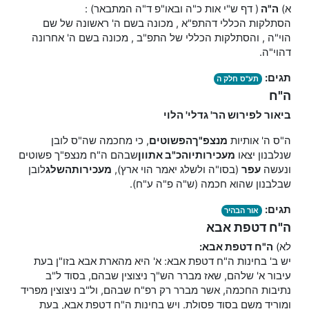
א)
ה"
ה
( דף ש"י אות כ"ה ובאו"פ ד"ה המתבאר) :
הסתלקות הכללי דהתפ"א , מכונה בשם ה' ראשונה של שם
הוי"ה , והסתלקות הכללי של התפ"ב , מכונה בשם ה' אחרונה
דהוי"ה.
תגים:
תע"ס חלק ה
ה"ח
ביאור לפירוש הר' גדלי' הלוי
ה"ס ה' אותיות
מנצפ"ך
הפשוטים
, כי מחכמה שה"ס לובן
שנלבנון יצאו
מעכירותיו
הכ"ב אתוון
שבהם ה"ח מנצפ"ך פשוטים
ונעשה
עפר
(בסו"ה ולשלג יאמר הוי ארץ),
מעכירות
השלג
לובן
שבלבנון שהוא חכמה (ש"ה פ"ה ע"ח).
תגים:
אור הבהיר
ה"ח דטפת אבא
לא)
ה"ח דטפת אבא:
יש ב' בחינות ה"ח דטפת אבא: א' היא מהארת אבא בזו"ן בעת
עיבור א' שלהם, שאז מברר הש"ך ניצוצין שבהם, בסוד ל"ב
נתיבות החכמה, אשר מברר רק רפ"ח שבהם, ול"ב ניצוצין מפריד
ומוריד משם בסוד פסולת. ויש בחינות ה"ח דטפת אבא, בעת