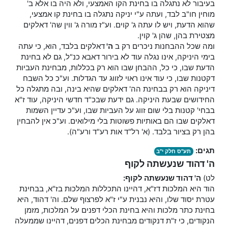
בעיבור לא נתגלה בו בחינת הקו האמצעי, ולא היה בו אלא ב'
מוחין חו"ב לבד, ועתה ע"י יניקה נתגלה בו בחינת קו אמצעי,
שהוא הדעת, ויש לו עתה ג' קוים. וע"ז מורה ג' ווין שה' דאלקים
מצטירת בהן, שהן ג' קוין.
ומה שכל ההבחנות ניכרים רק ב
ה'
דאלקים בלבד, הוא, כי עתה
בימי היניקה, אינו נגלה עוד לא בירור דאבא כנ"ל, גם לא בחינת
הדעת שבו, כי כל, ההבחן שבו הוא רק בכללות, מבחינת העביות
דקטנות שבו, כי עוד אינו ראוי לזווג עד הגדלות. וע"כ כל השבח
דיניקה הוא רק בבחינת הה' דאלקים שהיא בינה, ובה מתגלה כל
החידושים שבעת היניקה. גם ידעת שבכ"ד חדשי היניקה, עוד ז"א
בבחי' קטנות בלי שום זווג על העביות שבו, וע"כ עדיין השמות
דאלקים שבו הם באותיות פשוטות בלי מילואים. וע"כ אין להבחין
בהן רק בציור בלבד. (א' רל"ד אות רע"ד ורע"ה).
תגים:
תע"ס חלק י"ב
ה' דהוד שנעשתה לקוף
לט)
ה' דהוד שנעשתה לקוף:
הוד היא המלכות דז"א, דהיינו התכללות המלכות בז"א, בבחינת
עטרת יסוד שלו, והיא נבנית ע"י ז"א לפרצוף שלם. וה' דהוד, היא
בחינת כתר מלכות והיא בחינת הכלי דפנים על המלכות, מזמן
הנקודים, כי ז"ת דנקודים מבחינת הכלים דפנים, דהיינו שממעלה