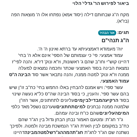
ביאור לפירוש הר' גדלי' הלוי
מקח ה"ג שבחותם דילה (יסוד אמא) נפתחו אלו ה' מוצאות הפה
(בז"א).
תגים:
אור הבהיר
ה"ג תנהי"ם
יוה' מעמודא דאמצעיתא עד ברתא ואינון ה' ה'.
עמוד אמצעי: פי' כי עצמותם של הספי' אינם אלא ה' בחי'
דהיינו קוש"י וחו"ב שהם ג' ראשונות, וז"א ונוק' דז"א. והנה לפי"ז
נמצאת הבינה בסוד האמצעי שכתר וחכמה נמצאים למעלה
ממנה וז"א ונוק' למטה ממנה, והנה נתבאר אשר סוד
הבינה ה"ס
עמוד האמצעי.
עשר ספי': ויש אמנם להבחין באלו החמש בחי' כח"ב זו"ן שיש
בהם עשר ספי'. והענין, כי בסוד הבינה שה"ס כל"א נעשה שינוי
בסוד
הרקיע
המבדיל
בין
מים
עליונים לתחתונים, אשר הזו"ן
שלמטה ממנה נבחנים
למים
תחתונים
שערכם נשפל מאד כלפי
המים
העליונים
שהם כו"ח ובינה עמהם.
ג"ר חג"ת: ומטעם האמור נבחן הבחן גדול בין הג"ר שהם
כח"ב במקומם לבין הארת הג"ר הנמשכת מבינה ולמטה. ולפיכך
נשתנה שם הג"ר לחג"ת
חג"ת
המה
הג"ר
שלמטה
מבינה
דהיינו