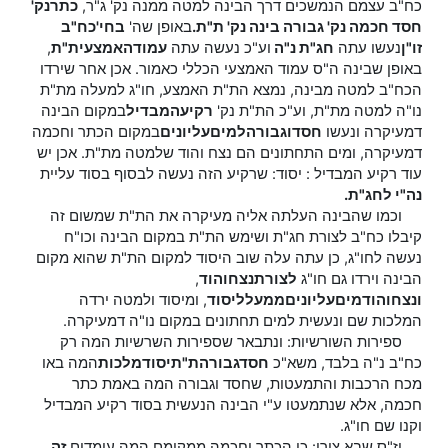
כח"ב עצמם הנמשכים דרך הבינה למטה ממנה נק' ג"ר,
כתר
נק'
חסד חכמה נק' גבורה בינה נק' ת"ת.
באופן שה'
בחי'
כח"ב
זו"ן
נעשו עתה
חג"ת נ"ה
וע"כ נעשה עתה
עמוד
האמצעי
ת"ת
,
באופן שבינה ה"ס עמוד האמצעי הכללי כאמור. אכן אחר שירדו
הכח"ב למטה מבינה, נמצא הת"ת האמצע, חו"ג למעלה מת"ת
נו"ה למטה מת"ת, וע"כ הת"ת נק'
רקיע
המבדיל
במקום הבינה
דמעיקרה ונעשו
חסד
וגבורה
למים
עליונים
במקום הכתר וחכמה
דמעיקרה, ומים התחתונים הם נצח והוד שלמטה מת"ת. אכן יש
עוד רקיע המבדיל : יסוד: שרקיע הזה נעשה לבסוף בסוד עליית
נה"י לחג"ת.
וכמו שהבינה העלתה אליה מעיקרה את הת"ת שמשום זה
קיבלו כח"ב לצורת חג"ת ושימש הת"ת במקום הבינה וכו"ח
נעשה לחו"ג, כן עתה עלה שוב היסוד למקום הת"ת שהוא מקום
הבינה וירדו גם חו"ג
לצורת
נצח
והוד
,
ונצח
והוד
מים
עליונים
ממעל
ליסוד
, ומיסוד ולמטה ירדה
המלכות שם ונעשית למים תחתונים במקום נו"ה דמעיקרה.
ספירות השורשיות: ונתבאר שספירות השרשיות המה רק
כח"ב נ"ה בלבד, משא"כ
חסד
גבורה
ת"ת
יסוד
מלכות
המה באו
מכח הרכבות והתמעטות, שחסד וגבורה המה באמת כתר
חכמה, אלא שנתמעטו ע"י הבינה הנעשית בסוד רקיע המבדיל
וקנו שם חו"ג.
וז"ס שבא צירי: כי הכתר וחכמה ממקומם המה עומדים
זה