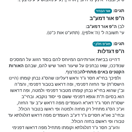
תגים:
אור הבהיר
ה"פ אור דמע"ב
לב)
ה"פ אור דמע"ב:
עי' תשובה ל' (ה' אלפין). (תתע"ט אות כ"ט).
תגים:
תע"ס חלק י
ה"פ דגדלות
דהיינו בביאת אורותיהם המיוחס להם בסוד הזווג על המסכים
שנזדככו, שאז נבחנים על שיעור האור שיש להם, שבהם
האורות
הקטנים באים מתחילה
בפרצוף.
ולפיכך בחי"א חסר ג"ר וראש דעליונו שהס"ג נבחן קומתו (היינו
הישסו"ת) עד החזה דפנימי, ופה דראש בטבור דפנימי, והמ"ה
וב"ן שהוא בחי"א נבחן קומתו מטבור דפנימי ולמטה, ופה דראשו
הוא בסיום ת"ת וגופא דפנימי ששם פי יסוד נוקבא. ובחי"ב
ישסו"ת חסר ג"ר דאו"א העומדים מפה דראש ע"ב עד החזה,
וע"כ הס"ג מתחיל רק מחזה ולמטה ופי ראשו בטבור הכולל.
ובחי"ב ואו"א חסרים ג"ר דע"ב העומדים מפה דראש דגלגלתא עד
טבורו ופי ראשם בחזה הכולל.
והע"ב חסר ג"ר דגלגלתא וקומתו מתחיל מפה דראשו דפנימי