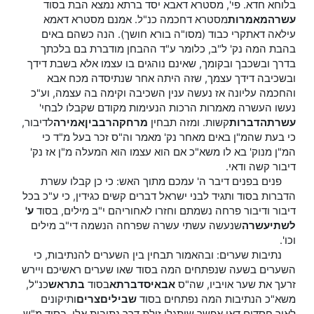
בלוחא חדא. פי', מסטרא דאבא יסד ברתא נמצא הבת בסוד
עשרה
מאמרות
מסטרא דחכמה כנ"ל. אמנם מסטרא דאמא
עילאה דאתקרי כבוד (מסו"ה בורא חושך). הנה כשהם באים
בהבת המה נק' ל"ב, כלומר ע"ד ההבחן מודברת בם בלכתך
בדרך ובשכבך ובקומך, שאינם נוהגים בו עצמו אלא בשבת דידך
ובשכיבה דידך עצמך, שזה היתה אחר שנתיסדה מכח אבא
והחכמה עליונה אז נעשה ענין השכיבה וקימה בה עצמה, וע"כ
נעשו העשרה מאמרות הרכות הנעימות מקודם שקבלו לבחי'
עשרת
הדברות
קשות. ומזה תבחין
מרחק
הרב
בין
אמירה
לדיבור,
כי בעת שהמ"ן באים מאחר נק' מאמר וה"ס זכר בעל מ"ד כי
המ"ן מנוק' בא לו משא"כ אם הוא עצמו הוא המעלה מ"ן אז נק'
דיבור קשה ודאי.
פנים בפנים דיבר ה' עמכם מתוך האש: כי כן קבלו עשרת
הדברות בסוד ותגיד לבני ישראל דברים קשים כגידין, כי ע"כ בכל
דיבור ודיבור פרחה נשמתם וחזרו לאחוריהם י"ב מילים, בסוד
ע'
לשתי
עשרה
שנעשה עשתי עשרה שפרחה הנשמה די"ב מילים
וכו'.
נתיבות שערים: ובהאמור תבחין בין השערים להנתיבות, כי
השערים בשעה שנפתחים המה בסוד שאו שערים ראשיכם ויירש
זרעך את שער אויביו, שה"ס
אבא
יסד
ברתא
בסוד
בת
ראש
כנ"ל,
משא"כ הנתיבות המה נפתחים בסוד
שבילים
צרים
ותיקונים