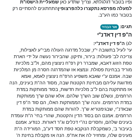
ופיו בטבור דגלגלתא. וצריך שתדע כאן
שמעליית הישסו"ת
למעלה מפרסא נתקצרו כל
הפרצופין
התחתונים להסתיים רק
בטבור כמו הע"ב.
תגים:
אור הבהיר
ה"פ דין דאדנ"י
לג)
ה"פ דין דאדנ"י:
עי' לעיל בתשובה י"ז, שבכל מדרגה העולה מבי"ע לאצילות,
צריכה לב' פעולות: בירור, ותיקון. שהבירור נעשה על ידי הארת
טפת הזווג דאבא, שמברר רק רפ"ח ניצוצין מהם, ול"ב מלכיות
מוריד בבחינת פסולת. ונמצא אז שהמדרגה חסרה מן המלכיות
שבה. אמנם ע"י שאבא משפיע הרפ"ח ניצוצין לאמא, ואמא
מזדווגת עליהם מבחינת הקטנות שבה, מסוד הה"ת בעינים, הנה
אז מתתקנת בהם ל"ב מלכיות חדשות, בסוד ממותקות במדת
הרחמים, ונשלם שוב הש"ך שלהם. אלא שהם ש"ך ממותקות
במדת הרחמים. והנה ש"ך הממותקות האלו, הם סוד ה"פ דין
שבאדנ"י, שבגימטריא ש"ך. להורות שהם ממותקות במדת
הרחמים. אמנם הם בסוד הדין והקטנות, שהרי בחי' ה"ת עומדת
בעינים שלהם, וחסרים נה"י דכלים וג"ר דאורות. כנודע. אמנם
בעיבור ב', כשמקבלת הנוקבא טפת חסד דע"ב, המורידה ה"ת
מעינים שלה, ומחזיר לה את אח"פ. הנה אז מקבלת בחינת ה'