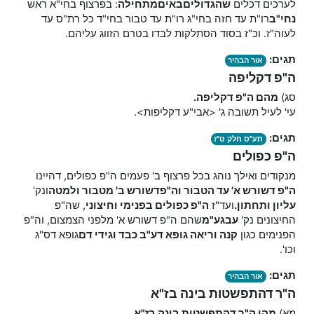
לערכים דכלים
שהגדולים
באים
מתחילה
: בפרצוף בחי"א ראש
נחי"ב
רו"ת עד חזה בחי"ג רו"ת עד טבור בחי"ד כל רת"ס עד
לעוה"ז. וכ"ז בסוד הסתלקות לבדו בטרם הזווג עליהם.
תגים:
אור הבהיר
ה"פ דקליפה
סג)
מהם ה"פ דקליפה.
עי' לעיל תשובה ג' <אבי"ע דקליפות>.
תגים:
תע"ס חלק ט"ז
ה"פ כפולים
מנקודים ואילך נוהג בכל פרצוף ב' פעמים ה"פ כפולים, דהיינו
ה"פ דשורש א' עד הטבור וה"פ
דשורש ב' מטבור ולמטה
ונק'
עליון ותחתון.
ועד"ז
ה"פ כפולים בפנימי וחיצוני
, שה"פ
החיצונים נק'
עבגע"מ
שהם ה"פ דשורש א' מלפני הצמצום, וה"פ
הפנימים כגון
קנה וריאה גופא דע"ב כבד וגידי דם
גופא דס"ג
וכו'.
תגים:
אור הבהיר
ה"ר דהתפשטות בינה בז"א
מא)
מהן ה"ר דהתפשטות בינה בז"א.