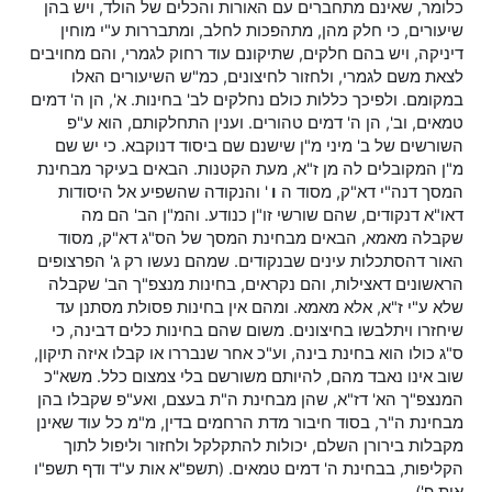
כלומר, שאינם מתחברים עם האורות והכלים של הולד, ויש בהן
שיעורים, כי חלק מהן, מתהפכות לחלב, ומתבררות ע"י מוחין
דיניקה, ויש בהם חלקים, שתיקונם עוד רחוק לגמרי, והם מחויבים
לצאת משם לגמרי, ולחזור לחיצונים, כמ"ש השיעורים האלו
במקומם. ולפיכך כללות כולם נחלקים לב' בחינות. א', הן ה' דמים
טמאים, וב', הן ה' דמים טהורים. וענין התחלקותם, הוא ע"פ
השורשים של ב' מיני מ"ן שישנם שם ביסוד דנוקבא. כי יש שם
מ"ן המקובלים לה מן ז"א, מעת הקטנות. הבאים בעיקר מבחינת
המסך דנה"י דא"ק, מסוד ה
ו
' והנקודה שהשפיע אל היסודות
דאו"א דנקודים, שהם שורשי זו"ן כנודע. והמ"ן הב' הם מה
שקבלה מאמא, הבאים מבחינת המסך של הס"ג דא"ק, מסוד
האור דהסתכלות עינים שבנקודים. שמהם נעשו רק ג' הפרצופים
הראשונים דאצילות, והם נקראים, בחינות מנצפ"ך הב' שקבלה
שלא ע"י ז"א, אלא מאמא. ומהם אין בחינות פסולת מסתנן עד
שיחזרו ויתלבשו בחיצונים. משום שהם בחינות כלים דבינה, כי
ס"ג כולו הוא בחינת בינה, וע"כ אחר שנבררו או קבלו איזה תיקון,
שוב אינו נאבד מהם, להיותם משורשם בלי צמצום כלל. משא"כ
המנצפ"ך הא' דז"א, שהן מבחינת ה"ת בעצם, ואע"פ שקבלו בהן
מבחינת ה"ר, בסוד חיבור מדת הרחמים בדין, מ"מ כל עוד שאינן
מקבלות בירורן השלם, יכולות להתקלקל ולחזור וליפול לתוך
הקליפות, בבחינת ה' דמים טמאים. (תשפ"א אות ע"ד ודף תשפ"ו