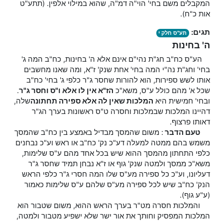
המקבלים משם בחי' הוי"ה דמ"ה, שהוא במילוי אלפין. (תתע"ט
אות כ"ח).
תגים:
תע"ס חלק י
ה' בחינות
הע"ס כח"ב חג"ת נהי"ם אינם אלא ה' בחינות, כח"ב המה ג'
בחי' וחג"ת נה"י המה בחי' אחת שנק' ז"א, ומה שאנו מחשבים
אותו לשש ספירות, הוא להורות שחסר ג"ר כלפי ג' בחי' כח"ב
שכל א' מהם כולל ע"ס, משא"כ
הז"א אין לו אלא ו"ס וחסר ג"ר
.
ובחי' חמישית היא
המלכות שאין לה אלא ספירה תחתונה
שלה,
דהיינו המלכות שבמלכות וחסרה ט"ס ראשונות בערך הג"ר
דאותו פרצוף.
טעם הדבר
: משום שהמסך מבדיל באמצע בין כח"ב שהמסך
משמש בהם ממטה למעלה דע"כ נק' כח"ב או ראש וע"כ נבחנים
כלפי התחתון מהמסך ההוא שיש בכל אחד מהם ע"ס שלימות,
משא"כ ממסך ולמטה שנק' גוף או ז"א נבחן תמיד שחסר ג"ר
דעליונו, וע"כ כל ספירה מע"ס שלו המה חסרי ג"ר כלפי הראש
הנק' כח"ב שיש לכל ספירה מע"ס שלהם ע"ס שלימות כאמור
(ע"ע גוף).
והמלכות חסרה מט"ר בערך הראש ההוא, משום שטבור הוא
המלכות המפסיק וחותך את אור ישר שלא ישפיע מטבור ולמטה,