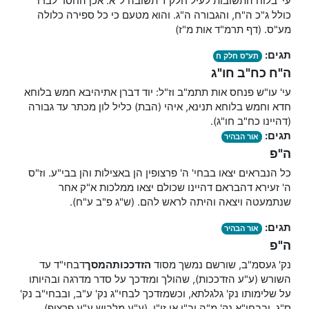
עי' בלוח התשובות לעיל חלק ז' תשובה ל"א. אכן החסד לבדו
כולל ג"כ ה"ח, והגבורה ה"ג. והוא מטעם כי כל ספירה כלולה
מע"ס. (דף תרמ"ד אות מ"ז)
תגים:
תע"ס חלק ח
ה"ח כח"ב חו"ג
עי' עו"ש פנחס אות תתמ"ב וז"ל: יוד דברן אתיהיבא חמש בלוחא
חדא וחמש בלוחא תנינא, איהי (הבת) כליל לון מכתר עד גבורה
(דהיינו כח"ב חו"ג).
תגים:
אור הבהיר
ה"פ
כל הנבראים יצאו בבחי' ה' פרצופין הן באצילות והן בבי"ע. וז"ס
ה' זעירא דהבראם דהיינו שכולם יצאו ממלכות א"ק אחר
שנתמעטה ויצאה והיתה לראש להם. (ש"ג פ"ב ע"ח).
תגים:
אור הבהיר
ה"פ
נק' געסמ"ב, שורשם נמשך מסוד
הזדככות
המסך
דבחי"ד עד
השורש (ע"ע הזדככות), שהולך ומזדכך על סדר מדרגה ובהיותו
על שלימותו נק' גלגלתא, וכשמזדכך לבחי"ג נק' ע"ב, ובבחי"ב נק'
ס"ג, ובבחי"א נק' מ"ה וב"ן או זו"ן. (ע"ע מלבוש ע"ע פרצוף).