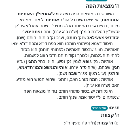
ה' מוצאות הפה
השורש דה' מוצאות הפה נעשה
מה"ג
מנצפ"ך האותיות
הסתומות
, ואז יצאו משם כל
הכ"ב אותיות
כל אחד ממוצא
מיוחד, דהיינו
גבורה
מיוחד מה"ג מנצפ"ך שהם אהח"ע גיכ"ק
זסשר"ץ דטל"נת בומ"ף (ש"ה פ"ג ע"ח). והם
נפתחים
ע"י
יסוד
דאימא
עילאה
שנק'
חותם
, וע"כ נק' פיתוחי חותם (שם).
היסוד דאמא (פיתוחי חותם) הוא בפה דז"א ומפה דז"א יצאו
האותיות. הזווג שבסוד האותיות (לפתוחי חותם) הוא בסוד
להחיות העלמות, ולצורך נקודותיהם ה"ס הזווג לנשמות.
אותיות : נק'
גופא
ולזמין נק' נפש, והיינו בחי'
התגין
(ע"ע
תגין) שבהם, (ש"ה פ"ה ע"ח).
אותיות
נמשכות
מז"ת
דאמא
,
והתגין
(ע"ע תגין)
מג"ר שבה
(שם).
אותיות : המה מזרע האב, והתג"ן שהוא הנפש הוא מזרע
האם (ש"ה פא ע"ח).
הי נקודות יש בסוד פתוחי חותם נגד ה' מוצאות הפה
שנפתחים ע"י יסוד אמא שנק' חותם.
תגים:
אור הבהיר
ה' קצוות
יט)
ה' קצוות
(ח"ד פ"ו סעיף ח'):