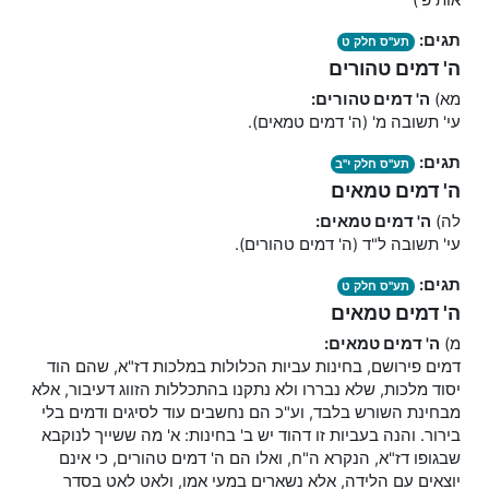
אות פ')
תגים:
תע"ס חלק ט
ה' דמים טהורים
מא)
ה' דמים טהורים:
עי' תשובה מ' (ה' דמים טמאים).
תגים:
תע"ס חלק י"ב
ה' דמים טמאים
לה)
ה' דמים טמאים:
עי' תשובה ל"ד (ה' דמים טהורים).
תגים:
תע"ס חלק ט
ה' דמים טמאים
מ)
ה' דמים טמאים:
דמים פירושם, בחינות עביות הכלולות במלכות דז"א, שהם הוד
יסוד מלכות, שלא נבררו ולא נתקנו בהתכללות הזווג דעיבור, אלא
מבחינת השורש בלבד, וע"כ הם נחשבים עוד לסיגים ודמים בלי
בירור. והנה בעביות זו דהוד יש ב' בחינות: א' מה ששייך לנוקבא
שבגופו דז"א, הנקרא ה"ח, ואלו הם ה' דמים טהורים, כי אינם
יוצאים עם הלידה, אלא נשארים במעי אמו, ולאט לאט בסדר