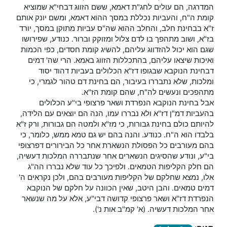
המדרגה, הם עולים לחג"ת דאמא, ששם הזווג דבחי"א שמוציא
קומת ה"ח, והעביות נכללת במסך ההוא דאמא, ומשם יונק אותם
ז"א בבחינת חלב, והחלב ההוא שה"ס עביות מתוקן במסך, יורד
בז"א, ושוב מתהפך בו לדם צלול ומזוקק וברור. כנודע, שפירושו
שגם הוא יכול להזדווג עליהם, להשיג קומת חסדים, כפי הכמות
ואיכות שיצאו עליהם, בהתכללות הזווג באמא. הרי שה' דמים
דבחינת הנוקבא שבגופו דז"א הכלולים בעביות דהוד יסוד
ומלכות, שלא נתבררו בעיבור, הם בחינת דם טהור לגמרי, כי
מתהפכים ונעשים לה"ח, שהם קומת הז"א.
אבל בחינת הנוקבא הנפרדת ושאר פרצופי בי"ע הכלולים
בהעביות דמ"ן דז"א ולא נבררו עמו, הנה הם יוצאים עם הלידה,
להיותם כולם בחינת גבורות, כי מז"א ולמטה הם גבורות, ורק ז"א
בלבדו הוא ה"ח. כנודע. והנה בהם יש גם טמא ממש, כלומר, כי
בהם מעורבים כל הפסולת הנשארת אחר כל הבירורים דפרצופי
בי"ע, ונודע שהסיגים הנשארים אחר שנתבררה המלכות דעשיה,
הם חלק הקליפות הטמאים. ולפיכך כל עוד שלא נבררו הה"ג
אלו, נמצא שחלקם של הקליפות מעורבים בהם, ולכן נקראים ה'
דמים טמאים. והבן היטב, שאין הכוונה על חלקם של הנוקבא
הנפרדת דז"א ושאר פרצופי קדושה דבי"ע, אלא על מה שנשאר
אחר המלכות דעשיה. (א' קמ"ב אות נ').