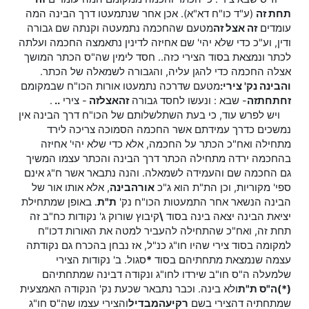
תחת זה
(ע"ד כו"ח דא"א). אכן אחר שנתמעטו דרך הבינה המה
עומדים
זה אצל זה
מטעם שהחכמה נתמעטה וקנתה שם גבורה
ודין, וע"כ כדי שלא יהי' שם אחיזה לדינין נתאמצה החכמה ועלתה
לכתר ונמצאת בסוד הצירי כזה.. חסד לימין שה"ס הכתר המושך
אצלה החכמה כדי להגן עליה, והגבורה לשמאלה של הכתר.
והבינה נק' צירי:
מטעם שדרכה נתמעטו אורות הכו"ח שבמקומם
זח
תחת
זה
- שבא : ונעשו לחסד גבורה
זה
אצל
זה
- צירי
..
.
ויש לפרש עוד, כי בעת השתלשלותם של הכו"ח דרך הבינה אין
נמשכים כדרך עמידתם אשר החכמה הסמוכה צריכה לירד
מתחילה ואח"כ הכתר על החכמה, אלא כדי שלא יהי' אחיזה
בהחכמה ירדה מתחילה הכתר דרך הבינה והכתר עצמו המשיך
גם החכמה שם והעמידה לשמאלה. והנה נתבאר אשר ח"ג אינם
ספי' מקוריות, וכן הת"ת הוא ג"כ
אור
הבינה
, אלא אותו אור של
הבינה הנשאר אחר התמעטות הכו"ח נק'
ת"ת
. באופן שמתחילת
יציאת הבינה יצאה בינה בסוד
\
קיבוץ שורוק ג' נקודות כח"ב זה
תחת זה, ואח"כ שהתחילה להעביר למטה את האורות דכו"ח
למקומה בסוד צירי שהיו חו"ג כנ"ל, אז נבחן בהכרח גם נקודתה
עצמה שנמצאת מתחתיהם בסוד
*
סגול. ב' נקודות הצירי
שלמעלה ה"ס חו"ב שירדו לחו"ג ונקודה דבינה שמתחתיהם
(*)ה"ס ת"ת
ולא בינה. וכבר נתבאר שכעת נק' הנקודה האמצעית
שמתחתיה דהצירי בשם
רקיע
המבדיל
והצירי עצמו שה"ס חו"ג