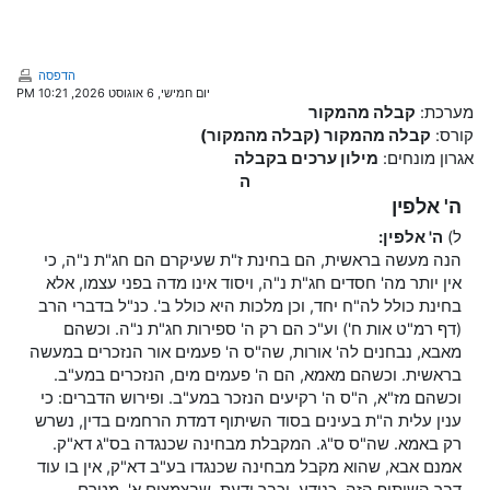
ילוג לתוכן הראשי
הדפסה
יום חמישי, 6 אוגוסט 2026, 10:21 PM
מערכת:
קבלה מהמקור
קורס:
קבלה מהמקור (קבלה מהמקור)
אגרון מונחים:
מילון ערכים בקבלה
ה
ה' אלפין
ל)
ה' אלפין:
הנה מעשה בראשית, הם בחינת ז"ת שעיקרם הם חג"ת נ"ה, כי
אין יותר מה' חסדים חג"ת נ"ה, ויסוד אינו מדה בפני עצמו, אלא
בחינת כולל לה"ח יחד, וכן מלכות היא כולל ב'. כנ"ל בדברי הרב
(דף רמ"ט אות ח') וע"כ הם רק ה' ספירות חג"ת נ"ה. וכשהם
מאבא, נבחנים לה' אורות, שה"ס ה' פעמים אור הנזכרים במעשה
בראשית. וכשהם מאמא, הם ה' פעמים מים, הנזכרים במע"ב.
וכשהם מז"א, ה"ס ה' רקיעים הנזכר במע"ב. ופירוש הדברים: כי
ענין עלית ה"ת בעינים בסוד השיתוף דמדת הרחמים בדין, נשרש
רק באמא. שה"ס ס"ג. המקבלת מבחינה שכנגדה בס"ג דא"ק.
אמנם אבא, שהוא מקבל מבחינה שכנגדו בע"ב דא"ק, אין בו עוד