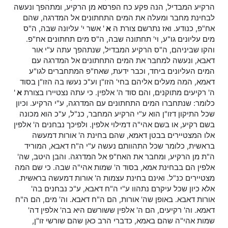
הרקיע המבדיל, הנה פקע כח הפרסא מן הרקיע, ומתהפך ונעשה
לבחינת מחבר ומעלה את המים התחתונים אל המדרגה, שהם
אח"פ, כנודע. ואז נתרשם צורת ה
א
' אשר י' עליונה שבה, ה"ס
מים עליונים גו"ע, וי' תחתונה שבה, ה"ס מים תחתונים אח"פ.
והקו שביניהם, ה"ס הרקיע המבדיל, שנתהפך עתה ע"י אור
דאבא, ונעשה למחבר את המים התחתונים אל המדרגה עם
המים העליונים ביחד, וכבר ידעת, שאח"פ המתחברים לגו"ע
דאמא, המה מעלים אליהם בחי' הזו"ן וע"כ נעשו בה הזו"ן בסוד
ה' רקיעים מתוקנים, והם סוד ה' אלפין. כי עתה נצטיירו בצורת
א
'
כלומר: שנתחברו המים התחתונים עם המדרגה, ע"י הרקיע. וכיון
שכל התיקון דזו"ן הוא ע"י הרקיע המחבר, כנ"ל, ע"כ הוא מכונה
בשם רקיע, או בשם אהי"ה דמילוי אלפין. ולפיכך נבחנים ה' אלפין
אלו המצטיירים בבטן דאמא, שהם בחינת ה' אורות דמעשה
בראשית, כלומר שכל התהוותם נעשה ע"י ה"ח דאבא, המוריד
ה"ת מן הרקיע, ומחבר את האח"פ אל המדרגה. והבן היטב, שה'
אלפין הם בבחינת אמא, בסוד ה' שמות אהי"ה שבה. כי שם המה
מצטיירים כנ"ל. ואינם בחינת עצמות ה' אורות דמעשה בראשית.
אלא כיון שכל עיקרם נתהוו ע"י ה"ח דאבא, ע"כ נבחנים בה'
אורות דאבא. באופן שה' אורות, הם ה"ח דאבא. וה' מים, הם ה"ח
דאמא. וה' רקיעים, הם ה' אלפין ששורשם היא בה' אלפין דה'
שמות אהי"ה שהם באמא, כדברי הרב כאן שהם שורשי זו"ן,