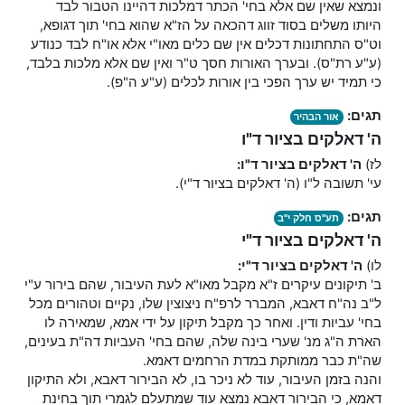
ונמצא שאין שם אלא בחי' הכתר דמלכות דהיינו הטבור לבד
היותו משלים בסוד זווג דהכאה על הז"א שהוא בחי' תוך דגופא,
וט"ס התחתונות דכלים אין שם כלים מאו"י אלא או"ח לבד כנודע
(ע"ע רת"ס). ובערך האורות חסך ט"ר ואין שם אלא מלכות בלבד,
כי תמיד יש ערך הפכי בין אורות לכלים (ע"ע ה"פ).
תגים:
אור הבהיר
ה' דאלקים בציור ד"ו
לז)
ה' דאלקים בציור ד"ו:
עי' תשובה ל"ו (ה' דאלקים בציור ד"י).
תגים:
תע"ס חלק י"ב
ה' דאלקים בציור ד"י
לו)
ה' דאלקים בציור ד"י:
ב' תיקונים עיקרים ז"א מקבל מאו"א לעת העיבור, שהם בירור ע"י
ל"ב נה"ח דאבא, המברר לרפ"ח ניצוצין שלו, נקיים וטהורים מכל
בחי' עביות ודין. ואחר כך מקבל תיקון על ידי אמא, שמאירה לו
הארת ה"ג מנ' שערי בינה שלה, שהם בחי' העביות דה"ת בעינים,
שה"ת כבר ממותקת במדת הרחמים דאמא.
והנה בזמן העיבור, עוד לא ניכר בו, לא הבירור דאבא, ולא התיקון
דאמא, כי הבירור דאבא נמצא עוד שמתעלם לגמרי תוך בחינת