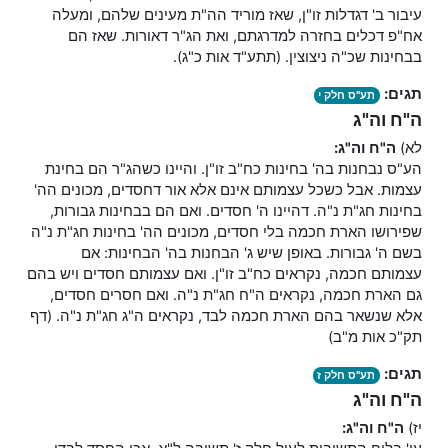
עיבור ב' דגדלות זו"ן, שאז מוריד הה"ת מעינים שלהם, ומעלה
אח"פ דכלים בחזרה למדרגתם, ואת הג"ר דאורות. שאז הם
בבחינות שכ"ה ניצוצין. (תתע"ד אות כ"ג).
תגים:
תע"ס חלק י
ה"ח וה"ג
לא)
ה"ח וה"ג:
הע"ס נבחנות בה' בחינות כח"ב זו"ן. והיינו כשהג"ר הם בחינת
עצמות. אבל כשכל עצמותם אינם אלא אור דחסדים, מכונים הה'
בחינות חג"ת נ"ה. דהיינו ה' חסדים. ואם הם בבחינות גבורות,
שפירושו הארת חכמה בלי חסדים, מכונים הה' בחינות חג"ת נ"ה
בשם ה' גבורות. באופן שיש ג' הבחנות בה' הבחינות: אם
עצמותם חכמה, נקראים כח"ב זו"ן. ואם עצמותם חסדים ויש בהם
גם הארת חכמה, נקראים ה"ח חג"ת נ"ה. ואם חסרים חסדים,
אלא שנשאר בהם הארת חכמה לבד, נקראים ה"ג חג"ת נ"ה. (דף
תק"כ אות מ"ב)
תגים:
תע"ס חלק ז
ה"ח וה"ג
יז)
ה"ח וה"ג: