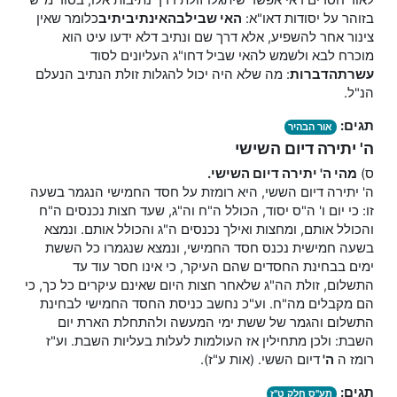
לאור חסדים דאי אפשר שיתגלו זולת דרך נתיבות אלו, בסוד מ"ש
בזוהר על יסודות דאו"א:
האי שביל
בהאי
נתיב
יתיב
כלומר שאין
צינור אחר להשפיע, אלא דרך שם ונתיב דלא ידעו עיט הוא
מוכרח לבא ולשמש להאי שביל דחו"ג העליונים לסוד
עשרת
הדברות
: מה שלא היה יכול להגלות זולת הנתיב הנעלם
הנ"ל.
תגים:
אור הבהיר
ה' יתירה דיום השישי
ס)
מהי ה' יתירה דיום השישי.
ה' יתירה דיום הששי, היא רומזת על חסד החמישי הנגמר בשעה
זו: כי יום ו' ה"ס יסוד, הכולל ה"ח וה"ג, שעד חצות נכנסים ה"ח
והכולל אותם, ומחצות ואילך נכנסים ה"ג והכולל אותם. ונמצא
בשעה חמישית נכנס חסד החמישי, ונמצא שנגמרו כל הששת
ימים בבחינת החסדים שהם העיקר, כי אינו חסר עוד עד
התשלום, זולת הה"ג שלאחר חצות היום שאינם עיקרים כל כך, כי
הם מקבלים מה"ח. וע"כ נחשב כניסת החסד החמישי לבחינת
התשלום והגמר של ששת ימי המעשה ולהתחלת הארת יום
השבת: ולכן מתחילין אז העולמות לעלות בעליות השבת. וע"ז
רומז ה
ה'
דיום הששי. (אות ע"ז).
תגים:
תע"ס חלק ט"ז