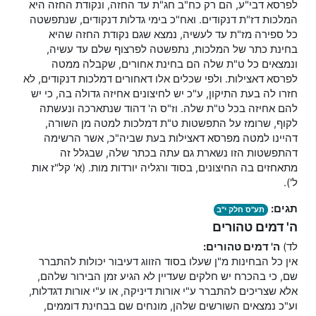
לפרסא דבי"ע, הם רק כח"ב חג"ת עד החזה, ונקודת החזה היא
המלכות דז"ת דנקודים. ואח"כ בימי גדלות דנקודים, שנתפשטה
כל ספירה מז"ת עד לעשיה, נמצא שגם נקודת החזה שהיא
בחינת כתר של המלכות, נתפשטה לפרצוף שלם עד עשיה,
ונמצאים כל ט"ת שלה הם בחינת אחורים, שקבלה ממטה
לפרסא דאצילות. ולפי שכלים אלו דאחורים דמלכות דנקודים, לא
חזרו לה בעת התיקון, ע"כ יש לחיצונים אחיזה גדולה בה, כי יש
להם אחיזה בכל ט"ת שלה. וז"ס ה' דהוד שנתארכה ונעשתה
לקוף, שרומז על התפשטות ט"ת דמלכות למטה מן השורה,
דהיינו למטה מפרסא דאצילות בעת שביה"כ, אשר הרשימה
דהתפשטות הזו נשארת גם עתה בכתר שלה, שבגלל זה
מתאחזים בה החיצונים, בסוד ורגליה יורדות מות. (א' קל"ז אות
ל').
תגים:
תע"ס חלק י"ב
ה' דמים טהורים
לד)
ה' דמים טהורים:
אין כל הבחינות מ"ן שעלו בסוד הזווג דעיבור יכולות להתברר
שם, כי בהכרח יש חלקים שעדיין לא הגיע זמן הבירור שלהם,
אלא שצריכים להתברר ע"י אורות דיניקה, או ע"י אורות דגדלות,
וע"כ נמצאים השורשים שלהן, מונחים שם בבחינת דוממים,