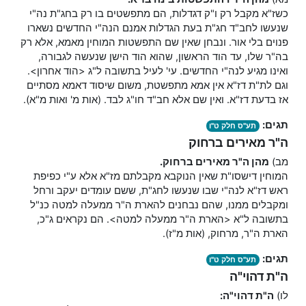
כשז"א מקבל רק ו"ק דגדלות, הם מתפשטים בו רק בחג"ת נה"י
שנעשו לחב"ד חג"ת בעת הגדלות אמנם הנה"י החדשים נשארו
פנוים בלי אור. ונבחן שאין שם התפשטות המוחין מאמא, אלא רק
בה"ר שלו, עד הוד הראשון, שהוא הוד הישן שנעשה לגבורה,
ואינו מגיע לנה"י החדשים. עי' לעיל בתשובה ל"ג <הוד אחרון>.
וגם לת"ת דז"א אין אמא מתפשטת, משום שיסוד דאמא מסתיים
אז בדעת דז"א. ואין שם אלא חב"ד חו"ג לבד. (אות מ' ואות מ"א).
תגים:
תע"ס חלק ט"ו
ה"ר מאירים ברחוק
מב)
מהן ה"ר מאירים ברחוק.
המוחין דישסו"ת שאין הנוקבא מקבלתם מז"א אלא ע"י כפיפת
ראש דז"א לנה"י שבו שנעשו לחג"ת, ששם עומדים יעקב ורחל
ומקבלים ממנו, שהם נבחנים להארת ה"ר ממעלה למטה כנ"ל
בתשובה ל"א <הארת ה"ר ממעלה למטה>. הם נקראים ג"כ,
הארת ה"ר, מרחוק, (אות מ"ז).
תגים:
תע"ס חלק ט"ו
ה"ת דהוי"ה
לו)
ה"ת דהוי"ה: