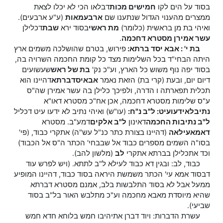
בסוד על הים לקו
חמישים מכות
דבלאו הכי לא יכלו לצאת
ממצרים מהענוי הגדול שנתענו שם
ארבע
מאות
(ע"ע ארבעים).
ואיהי בת מן בראשית (כלומר)
מת ראשי
בסוד ירא
שבת
דכלילן
עשר אמירן מסטרא דחכמה
.
בת
י'
: אבא יסד ברתא:
פירוש, בטרם שהושלכה משמים ארץ
היתה הבחי"ד בכל השלימות מצד כל קומת החכמה השרויה בה,
בסוד יפה נוף משוש כל הארץ, וע"כ נק'
בת של ראש
שעשועים
דיום יום, ובעת (קרי בת) הזאת נאמר
אבא
יסד
ברתא
דהיינו הוא
תכלית תפארתה ו הדרה, ולפיכך כלילן בה עשר אמירן שה"ס
ע"ס שלימות מסטרא דחכמה, אכן אח"כ מסטרא דאו"א
נתיב
לא
ידעו
עיט: ל"ב נ"ח:
(עו"ש) ואיהי נתיב לא ידעו עיט דכליל
ל"ב נתיבות החכמה
דאינון
ל"ב אלקים
דמע"ב. מסטרא
דאמא
עילאה
(דהיינו בצורת כתר כנ"ל עש"ה) אתקרי כבוד, (פי'
בסו"ה השמים מספרים כבוד אל שבבחי' הכתר ה"ס אל הכבוד)
וכד אתכלילן בברתא אתקרי
לב
(מלשון להב).
כבוד, לב: ובגין דא כבוד לעילא ל"ב לתתא. (ויש לפרש עוד
דבסוד אמא עי' הכתר משמשת היראה בסוד כבוד, דהיינו המופיע
ממעל אבל לא בסוד התלבשות בלב, אמנם מסטרא דברתא
שהיא מיוסדת מאבא מחכמה וע"כ מתלבש האור בל"ב בסוד
שביעי).
עשרת הדברות: ויוד דברן אתיהיבו חמש בלוחא חדא חמש