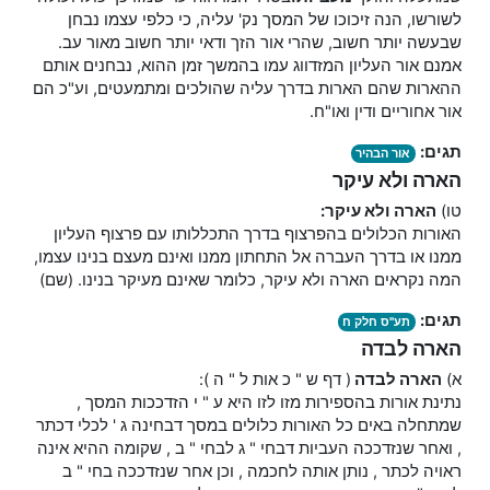
לשורשו, הנה זיכוכו של המסך נק' עליה, כי כלפי עצמו נבחן
שבעשה יותר חשוב, שהרי אור הזך ודאי יותר חשוב מאור עב.
אמנם אור העליון המזדווג עמו בהמשך זמן ההוא, נבחנים אותם
ההארות שהם הארות בדרך עליה שהולכים ומתמעטים, וע"כ הם
אור אחוריים ודין ואו"ח.
תגים:
אור הבהיר
הארה ולא עיקר
טו)
הארה ולא עיקר:
האורות הכלולים בהפרצוף בדרך התכללותו עם פרצוף העליון
ממנו או בדרך העברה אל התחתון ממנו ואינם מעצם בנינו עצמו,
המה נקראים הארה ולא עיקר, כלומר שאינם מעיקר בנינו. (שם)
תגים:
תע"ס חלק ח
הארה לבדה
א)
הארה
לבדה
( דף ש " כ אות ל " ה ):
נתינת אורות בהספירות מזו לזו היא ע " י הזדככות המסך ,
שמתחלה באים כל האורות כלולים במסך דבחינה ג ' לכלי דכתר
, ואחר שנזדככה העביות דבחי " ג לבחי " ב , שקומה ההיא אינה
ראויה לכתר , נותן אותה לחכמה , וכן אחר שנזדככה בחי " ב