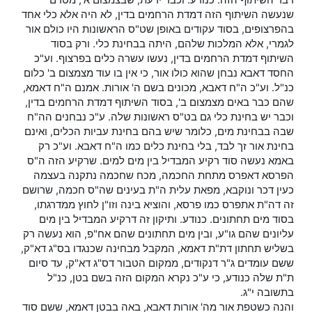
דבר השיתוף הזה. כנודע. וכבר ידעת, שבצמצום א', מטרם
שנעשה השיתוף הזה דמדת הרחמים בדין, לא היה אלא כלי אחד
בהפרצופים, בסוד עקודים באופן שט"ס הראשונות היו כולם אור
לגמרי, אלא המלכות שלהם, היתה בבחינת כלי. ורק בסוד
השיתוף דמדת הרחמים בדין, נעשו עשרה כלים בפרצוף. וע"כ
החסד דאבא נבחן שהוא כולו אור, כי אין בו עוד מצמצום ב' כלום
כנ"ל. וע"כ ה"ח דאבא, מכונים בשם ה' אורות. אמנם ה"ח דאמא,
שהם כבר באים מצמצום ב', בסוד השיתוף דמדת הרחמים בדין,
וכבר יש בחינת כלי גם בט"ס ראשונות שלה. ע"כ נבחנים הה"ח
שבה בבחינת מים, כלומר שיש בהם בחינת עביות הכלים, ואינם
בחינת אור זך לבד, בלי בחינת כלים כמו ה"ח דאבא. וע"כ רק
באמא נעשה סוד רקיע המבדיל בין מים למים. שרקיע הזה ה"ס
הפרסא דאפרס מתחת החכמה, מכח שחכמה נתקנה בעצמה
כעין דכר ונוקבא, מפאת עלית ה"ת בעינים שה"ס חכמה, שרושם
זה דה"ת אתפרס כמו פרסא, והוציא בינה וזו"ן לחוץ ממדרגתו,
בסוד מים תחתונים. כנודע. ותיקון זה דרקיע המבדיל בין מים
עליונים שהם גו"ע, ובין מים תחתונים שהם אח"פ, הוא נעשה רק
בשליש תחתון דת"ת דאמא, המקבל מבחינה שכנגדו בס"ג דא"ק,
ששם עומדים ג"ר דנקודים, ממקום הטבור דס"ג דא"ק, עד סיום
ת"ת שלה כנודע, כי ע"כ נקרא המקום הזה בשם בטן, כנ"ל
בתשובה י"ג.
והנה כשטפת אור מה' אורות דאבא, באה בבטן דאמא, ששם סוד