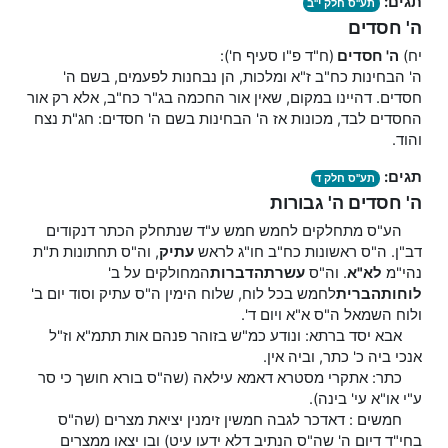
תגים:
תע"ס חלק י"ב
ה' חסדים
יח)
ה' חסדים
(ח"ד פ"ו סעיף ח'):
ה' הבחינות כח"ב ז"א ומלכות, הן נבחנות לפעמים, בשם ה'
חסדים. דהיינו במקום, שאין אור החכמה בג"ר כח"ב, אלא רק אור
החסדים לבד, מכונות אז ה' הבחינות בשם ה' חסדים: חג"ת נצח
והוד.
תגים:
תע"ס חלק ד
ה' חסדים ה' גבורות
הע"ס מתחלקים לחמש חמש ע"ד שנתחלק הכתר דנקודים
דב"ן. ה"ס ראשונות כח"ב חו"ג לראש
עתיק
, וה"ס תחתונות ת"ת
נהי"מ
לא"א
. וה"ס
עשרת
הדברות
המחולקים על ב'
לוחות
הברית
לחמש בכל לוח, שלוח הימין ה"ס עתיק וסוד יום ב'
ולוח השמאל ה"ס א"א ויום ד'.
אבא יסד ברתא: ונודע כמ"ש בזוהר פנהם אות תתמ"א וז"ל
אנכי ביה כ' כתר, וביה אין.
כתר: אתקרי מסטרא דאמא עילאה (שה"ס בורא חושך כי סר
ע"י או"א עי' בינה).
חמשים : דאדכר לגבה חמשין זימנין יציאת מצרים (שה"ס
בחי"ד דיום ה' שה"ס הנתיב דלא ידעו עיט) ובו יצאו ממצרים