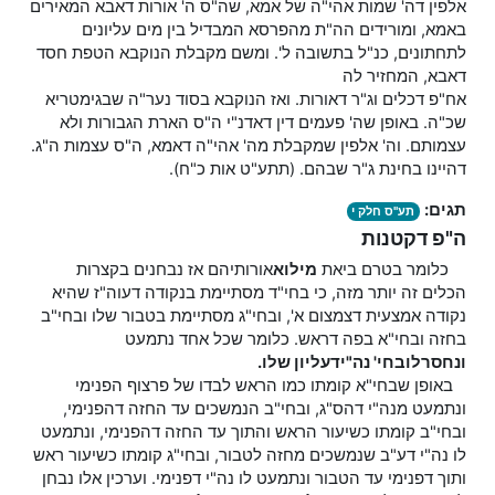
אלפין דה' שמות אהי"ה של אמא, שה"ס ה' אורות דאבא המאירים
באמא, ומורידים הה"ת מהפרסא המבדיל בין מים עליונים
לתחתונים, כנ"ל בתשובה ל'. ומשם מקבלת הנוקבא הטפת חסד
דאבא, המחזיר לה
אח"פ דכלים וג"ר דאורות. ואז הנוקבא בסוד נער"ה שבגימטריא
שכ"ה. באופן שה' פעמים דין דאדנ"י ה"ס הארת הגבורות ולא
עצמותם. וה' אלפין שמקבלת מה' אהי"ה דאמא, ה"ס עצמות ה"ג.
דהיינו בחינת ג"ר שבהם. (תתע"ט אות כ"ח).
תגים:
תע"ס חלק י
ה"פ דקטנות
כלומר בטרם ביאת
מילוא
אורותיהם אז נבחנים בקצרות
הכלים זה יותר מזה, כי בחי"ד מסתיימת בנקודה דעוה"ז שהיא
נקודה אמצעית דצמצום א', ובחי"ג מסתיימת בטבור שלו ובחי"ב
בחזה ובחי"א בפה דראש. כלומר שכל אחד נתמעט
ונחסר
לו
בחי' נה"י
דעליון שלו.
באופן שבחי"א קומתו כמו הראש לבדו של פרצוף הפנימי
ונתמעט מנה"י דהס"ג, ובחי"ב הנמשכים עד החזה דהפנימי,
ובחי"ב קומתו כשיעור הראש והתוך עד החזה דהפנימי, ונתמעט
לו נה"י דע"ב שנמשכים מחזה לטבור, ובחי"ג קומתו כשיעור ראש
ותוך דפנימי עד הטבור ונתמעט לו נה"י דפנימי. וערכין אלו נבחן