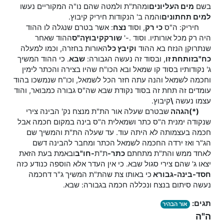
בשם
מים העליונים
ומהת"ת ולמטה שהם נו"ה המקוריים נעשו
למים תחתונים
והמה ב' הנקודות חיריק קיבוץ.
חיריק: ה"ס
כי רק
, וסוד
נצח
: אשר בטרם שנגלה לו ההוד
היה רק מכל אורותיו. וסוד .-'
שורק
קיבוץ
ה"ס
ההוד שאחר
שנתרוקן הנזח בא ההוד
וקיבץ כל
האורות בחזרה, וכמו למעלה
כח"ב
זו
תחת זו
, ובסוד זה נעשה הגבורה:
שבא
. כי ההוד המשיך
ג' נקודותיו בסוד קו שמאל ובא הכו"ח שהיו בצירה והכתר לימין
וחכמה לשמאל והנה עתה חזר הכל לשמאל, וכו"ח שנמשכו בהוד
עומדים זה תחת זה בסוד נקודת שבא שה"ס גבורה כמבואר, והוד
עצמו נעשה
\
קיבוץ.
(*)הגהה
שבטרם שעלה אור הת"ת מנצח נק' הבינה צירי
שנקודה ימנית ה"ס כתר ושמאלית ה"ס בינה במקום חכמה אבל
חכמה בעצמותה לא היתה עוד. עד שעלה הת"ת והמשיך שם
הג"ר ואז ירדה החכמה לשמאל הכתר ומחבר להבינה דשם
לאחד ממש והת"ת מתחתם
כתר-
ת"ת
-
חו"ב
ובאמת בעת הזאת
יצאו ג' שהם צירי סגול שבא. כי אין העדר אלא הוספה כנודע כזה
חסד-בינה-גבורא
כי באותו צת שהת"ת המשיך ג"ר דחכמה
נעשה סיתום בנצח ונכללה חכמה בגבורה: שבא.
תגים:
אור הבהיר
ה"ה