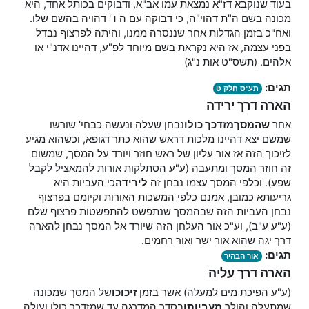
בעוד שנוקבא דז"א נמצאת עמו אב"א, ודבוקים בכותל אחד, היא
מכונה בשם ה"ת דהוי"ה, כי דבוקה עם ה
ו
' דהויה בהשם שלו.
ואח"כ בזמן הגדלות אחר שננסרה ממנו, והיתה לפרצוף נבדל
בפני עצמה, אז היא נקראת בשם מיוחד לפ"ע, דהיינו אדנ"י או
אלהים. (תשס"ט אות נ"ג)
תגים:
תע"ס חלק ט
הארה דרך ירידה
אחר
שהמסך
מזדכך כולו
נבחן שעלה ונעשה כבחי' שורשו
שמשם יצא דהיינו מלכות דראש שהוא כתר דגופא, וכשהוא מגיע
לזיכוך הזה אז אור עליון של ראש חוזר ויורד על המסך, שמשום
זה חוזר המסך ומתעבה (ע"ע הסתלקות אורות להמאציל לקבל
שפע). וכלפי המסך עצמו נבחן זה
לירידה
כי העביות היא
גריעותא כמובן, אמנם כלפי המשכות האורות וקיומם בפרצוף
נבחן העביות הזה שבהמסך שנתפשט להתפשטות פרצוף שלם
(ע"ע ע"ב), וע"כ אור העלחן הזה שיורד אל המסך נבחן להארה
דרך יגה שהוא אור ישר ואור רחמים.
תגים:
אור הבהיר
הארה דרך עליה
(ע"ע הפיכת מים למעלה) אשר בזמן
זיכוכו
של המסך שמכונה
שמתעלה והולך
מעביותו
בסדר המדרגה עד שמזדכך כולו ועולה