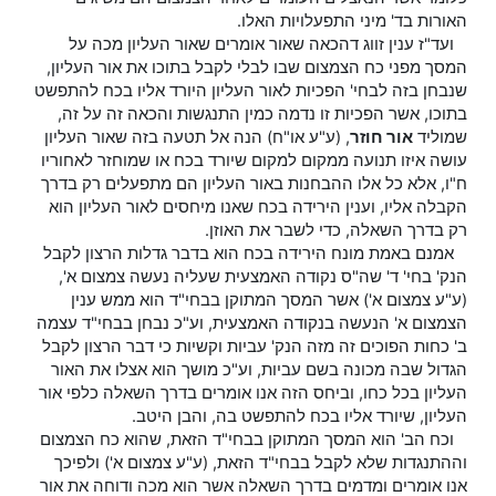
האורות בד' מיני התפעלויות האלו.
ועד"ז ענין זווג דהכאה שאור אומרים שאור העליון מכה על
המסך מפני כח הצמצום שבו לבלי לקבל בתוכו את אור העליון,
שנבחן בזה לבחי' הפכיות לאור העליון היורד אליו בכח להתפשט
בתוכו, אשר הפכיות זו נדמה כמין התנגשות והכאה זה על זה,
שמוליד
אור חוזר
, (ע"ע או"ח) הנה אל תטעה בזה שאור העליון
עושה איזו תנועה ממקום למקום שיורד בכח או שמוחזר לאחוריו
ח"ו, אלא כל אלו ההבחנות באור העליון הם מתפעלים רק בדרך
הקבלה אליו, וענין הירידה בכח שאנו מיחסים לאור העליון הוא
רק בדרך השאלה, כדי לשבר את האוזן.
אמנם באמת מונח הירידה בכח הוא בדבר גדלות הרצון לקבל
הנק' בחי' ד' שה"ס נקודה האמצעית שעליה נעשה צמצום א',
(ע"ע צמצום א') אשר המסך המתוקן בבחי"ד הוא ממש ענין
הצמצום א' הנעשה בנקודה האמצעית, וע"כ נבחן בבחי"ד עצמה
ב' כחות הפוכים זה מזה הנק' עביות וקשיות כי דבר הרצון לקבל
הגדול שבה מכונה בשם עביות, וע"כ מושך הוא אצלו את האור
העליון בכל כחו, וביחס הזה אנו אומרים בדרך השאלה כלפי אור
העליון, שיורד אליו בכח להתפשט בה, והבן היטב.
וכח הב' הוא המסך המתוקן בבחי"ד הזאת, שהוא כח הצמצום
וההתנגדות שלא לקבל בבחי"ד הזאת, (ע"ע צמצום א') ולפיכך
אנו אומרים ומדמים בדרך השאלה אשר הוא מכה ודוחה את אור