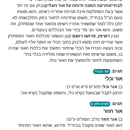
לבחי'
אחרונה המכה ודוחה על אור העליון
נבחן עם זה יחד
אשר בעת הסתלקות אינה מניחה אחריה רשימו, והוא מאותו
טעם הנ"ל בבחי"ד, משום שהדוחה להאור בזמן התלבשותו לא
יתכן כלל לומר שמשאיר אחריו רשימו מהאור אחר שנסתלק, וזה
פשוט. והוא אור הג' מד' בחי' אור הנכללים בעקודים.
וענין
רשימו, פרושו רושם
קטן הנשאר מכללות האור המסתלק
אשר שיריים הזה נמצא דבוק בתוך הכלי או חופף עליו לעולם,
ובזה נעשה הכרח אל הכלי שיחזור וימשיך את כללות האור שהיה
בו, משום שרשימו זאת הנשארת שמה מולידה בכלי בחי'
השתוקקות לחזור ולהמשיך את האור כולו.
תגים:
אור הבהיר
אור וכלי
ב)
אור וכלי
(תע"ס ח"א או"פ ו'):
הרצון לקבל שבנאצל נקרא כלי, והשפע שמקבל נקרא אור.
תגים:
תע"ס חלק א
אור חוזר
ב)
אור חוזר
(ח"ב הסת"פ ע"ט):
הוא האור שאינו מקובל בבחי"ד. פירוש, שהוא האור המיוחד