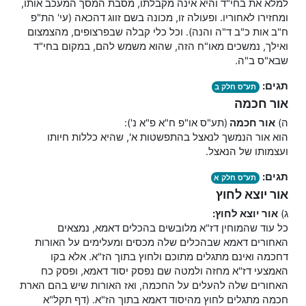
למלא את בחי"ד והיא אינה מקבלתו, מסבת המסך המעכב אותו,
ומחזירו לאחוריו. ופעולה זו, מכונה בשם זווג דהכאה (עי' הת"פ
ח"ב אות כ"ב ד"ה והנה). וכל כלי קבלה שבפרצופים, מהצמצום
ואילך, נמשכים מאו"ח הזה, שהוא משמש להם, במקום בחי"ד
שבא"ס ב"ה.
תגים:
תע"ס חלק ב
אור חכמה
ה)
אור חכמה
(תע"ס או"פ ח"א פ"א נ'):
הוא אור הנמשך לנאצל בהתפשטות א', שהיא כללות חיותו
ועצמותו של הנאצל.
תגים:
תע"ס חלק א
אור יוצא לחוץ
ג)
אור יוצא לחוץ:
כל עוד שהמוחין דז"א מלובשים בהכלים דאמא, נמצאים
האחורים דאמא שבהכלים שלה מכסים ומעלימים על האורות
דחכמה ואינם מתגלים מתוכם ולחוץ בתוך הז"א. אלא בקו
האמצעי דז"א מחזה ולמטה שם נפסק יסוד דאמא, ופסק כח
האחורים שלה להעלים על החכמה, ואז האורות שיש בהם הארת
חכמה מתגלים לחוץ מהיסוד דאמא בתוך הז"א. (דף תקל"א