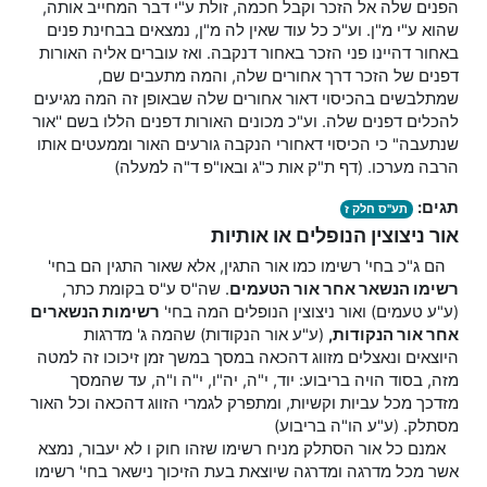
הפנים שלה אל הזכר וקבל חכמה, זולת ע"י דבר המחייב אותה,
שהוא ע"י מ"ן. וע"כ כל עוד שאין לה מ"ן, נמצאים בבחינת פנים
באחור דהיינו פני הזכר באחור דנקבה. ואז עוברים אליה האורות
דפנים של הזכר דרך אחורים שלה, והמה מתעבים שם,
שמתלבשים בהכיסוי דאור אחורים שלה שבאופן זה המה מגיעים
להכלים דפנים שלה. וע"כ מכונים האורות דפנים הללו בשם ''אור
שנתעבה" כי הכיסוי דאחורי הנקבה גורעים האור וממעטים אותו
הרבה מערכו. (דף ת"ק אות כ"ג ובאו"פ ד"ה למעלה)
תגים:
תע"ס חלק ז
אור ניצוצין הנופלים או אותיות
הם ג"כ בחי' רשימו כמו אור התגין, אלא שאור התגין הם בחי'
רשימו הנשאר אחר אור הטעמים
. שה"ס ע"ס בקומת כתר,
(ע"ע טעמים) ואור ניצוצין הנופלים המה בחי'
רשימות הנשארים
אחר אור הנקודות,
(ע"ע אור הנקודות) שהמה ג' מדרגות
היוצאים ונאצלים מזווג דהכאה במסך במשך זמן זיכוכו זה למטה
מזה, בסוד הויה בריבוע: יוד, י"ה, יה"ו, י"ה ו"ה, עד שהמסך
מזדכך מכל עביות וקשיות, ומתפרק לגמרי הזווג דהכאה וכל האור
מסתלק. (ע"ע הו"ה בריבוע)
אמנם כל אור הסתלק מניח רשימו שזהו חוק ו לא יעבור, נמצא
אשר מכל מדרגה ומדרגה שיוצאת בעת הזיכוך נישאר בחי' רשימו