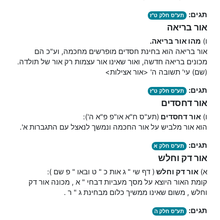
תגים:
תע"ס חלק ט"ז
אור בריאה
ו)
מהו אור בריאה.
אור בריאה הוא בחינת חסדים מופרשים מחכמה, וע"כ הם
מכונים בריאה חדשה, ואור שאינו אור עצמות רק אור של תולדה.
(שם) עי' תשובה ה' <אור אצילות>
תגים:
תע"ס חלק ט"ז
אור דחסדים
ו)
אור דחסדים
(תע"ס ח"א או"פ פ"א ה'):
הוא אור מלביש על אור החכמה ונמשך לנאצל עם התגברות א'.
תגים:
תע"ס חלק א
אור דק וחלש
א)
אור
דק
וחלש
( דף שי " ג אות כ " ט ובאו " פ שם ):
קומת האור היוצא על מסך מעביות דבחי " א , מכונה אור דק
וחלש , משום שאינו ממשיך כלום מבחינת ג " ר .
תגים:
תע"ס חלק ה