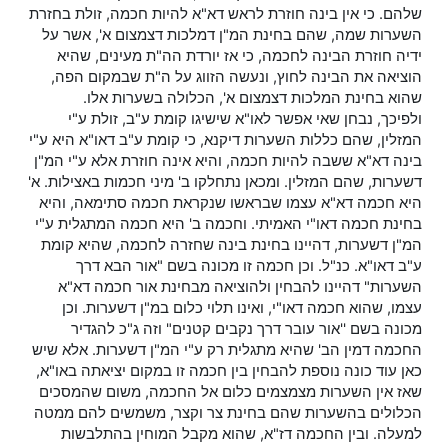
שלהם. כי אין בינה חוזרת לראש דא"א להיות חכמה, זולת בחזרת
השערות שמה, שהם בחינת המ"ן דמלכות דצמצום א', אשר על
ידיה חוזרת הבינה לחכמה, כי אז יורדת הה"ת מעינים, שהיא
הוציאה את הבינה לחוץ, ונעשה הזווג על ה"ת שבמקום הפה,
שהוא בחינת המלכות דצמצום א', הכלולה בשערות אלו.
ולפיכך, נבחן שאי אפשר לאו"א שישיגו קומת ע"ב, זולת ע"י
המזלין, שהם כללות השערות דיקנא, כי קומת ע"ב דאו"א היא ע"י
בינה דא"א ששבה להיות חכמה, והיא אינה חוזרת אלא ע"י המ"ן
דשערות, שהם המזלין. ומכאן נתחלקו ב' מיני חכמות באצילות. א'
היא חכמה דא"א עצמו שבראשו שנקראת חכמה סתימאה, והיא
בחינת חכמה דאו"י האמיתי. וחכמה ב' היא חכמה המתגלית ע"י
המ"ן דשערות, דהיינו בחינת בינה שחזרה לחכמה, שהיא קומת
ע"ב דאו"א. כנ"ל. וכן חכמה זו מכונה בשם "אור הבא דרך
השערות" דהיינו להבחין ולהוציאה מבחינת אור חכמה דא"א
עצמו, שהוא חכמה דאו"י, ואינו תלוי כלום במ"ן דשערות. וכן
מכונה בשם ''אור עובר דרך נקבים קטנים" וזה ג"כ להגדיר
החכמה דמין הב' שהיא מתגלית רק ע"י המ"ן דשערות. אלא שיש
כאן עוד כונה נוספת להבחין בין חכמה זו במקום יציאתה באו"א,
שאז אין השערות מצמצמים כלום אל החכמה, משום שהמסכים
הכלולים בהשערות שהם בחינת צר וקצר, משמשים להם ממטה
למעלה. ובין החכמה דז"א, שהוא מקבל המוחין בהתלבשות