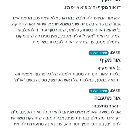
ד)
אור מקיף
(ח"ב פ"א או"פ מ'):
הוא אור המיועד להתלבש במדרגה, אלא שמתעכב מחמת איזה
גבול שבה. ויש בשם זה שתי משמעויות: א' שהוא הארה רחוקה.
ב' שהוא הארה בטוחה, כלומר, שסוף סוף עתידה להתלבש
שמה, כי האור "מקיף" עליה מסביב, ואין מניח לה שום מקום
שתמלט ממנו, עד שתהיה ראויה לקבלתו בשלימות.
תגים:
תע"ס חלק ב
אור מקיף
ב)
אור מקיף
:
כללות האור, הנדחה מטבור ולמטה של כל פרצוף, מפאת זווג
דהכאה במסך, במלכות של ראש הפרצוף, מכונה בשם "או"מ".
תגים:
תע"ס חלק ד
אור מתעבה
ד)
אור מתעבה:
אפילו בשעה שאו"א ראוים שניהם להארת ג"ר ואור הפנים, מ"מ
רק הזכר משתלם בבחינת פנים, אבל הנקבה שחושקת משורשה
לחסדים, בסוד כי חפץ חסד הוא, עדיין אינה מתעוררת להחזיר