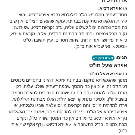
א)
אוירא דכיא:
חסד דעתיק המלובש בג"ר דגלגלתא נקרא אוירא דכיא. והוא
להיות הגלגלתא מתוקנת בבחינת עזקא שהוא
ם'
דצל"ם, אין שום
כח מסך וצמצום יכול לשלוט עליה, ע"כ נקראת דכיא, שפירושו
נקיה מכל צמצום. ובהיותה בבחינת חסדים, על כן נקראת אוירא,
כי אויר פירושו, אור הרוח, שהוא חסדים. עיין תשובה ס"ט
<סגול>. (א' שכ"א אות ס"ב).
תגים:
תע"ס חלק י"ג
אוירא שעל מו"ס
ב)
אוירא שעל מו"ס:
מתוך שהגלגלתא נתקנה בבחינת עזקא, דהיינו בחסדים מכוסים
דג"ר דבינה, ע"כ אין כח המסך שבפה דעתיק שולט עליה, רק
מז"ת שלה ולמטה שהם בחינת ישסו"ת הצריכים להארת חכמה
בשביל זו"ן. ולפיכך נתחלקו ויצאו הז"ת האלו מבחינת הגלגלתא
וירדו למדרגת מו"ס, והם נקראים מו"ס עלאה שבגו גלגלתא, או
אוירא דיתבא על מו"ס. כי ירדו למדרגת מו"ס, אמנם ג"ר דגלגלתא
נקראו אוירא דכיא, כי עליהם אין כח המסך שורה כלל, ונקיים
מכח צמצום. כנ"ל בתשובה א' <אוירא דכיא>. (דף אלף ש"י אות
ל"ה).