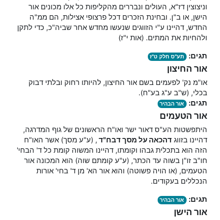
וניצוצין דז"א, העולים ונבררים מהקליפות כל אלו מכונים אור
הישן, או ב"ן. ובחינת הזכרים דכל פרצופי אצילות, הם ממ"ה
החדש, דהיינו ע"י הזווגים שנעשו מחדש אחר שביה"כ, כדי לתקן
ולהחיות את המתים. (אות י"ז)
תגים:
תע"ס חלק ט"ז
אור החיצון
או"מ נק' לפעמים בשם אור החיצון, להיותו רחוק ובלתי דבוק
בכלי, (ש"ב ע"ג בע"ח).
תגים:
אור הבהיר
אור הטעמים
היתפשטות הע"ס דאור ישר ואו"ח הראשונים של גוף המדרגה,
דהיינו בזווג
דהכאה על מסך דבח"
ד
, (ע"ע מסך) אשר האו"ח
הזה הוא בתכלית גבהו וקומתו, דהיינו המשוה קומת כל ד' הבחי'
חו"ב זו"ן בשוה עד הכתר, (ע"ע קומתם שוה) הוא המכונה אור
הטעמים, (או הויה פשוטה) והוא אור הא' מן ד' בחי' אורות
הנכללים בעקודים.
תגים:
אור הבהיר
אור הישן