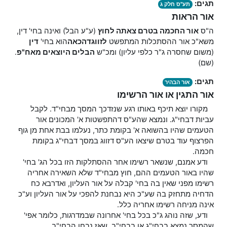
תגים:
תע"ס חלק ג
אור הראות
ה"ס
אור החכמה בטרם צאתה לחוץ
(ע"ע הבל) ואינה בחי' דין,
משא"כ אור ההסתכלות המתפשט
לזווג
דהכאה
הוא בחי'
דין
(משום שחסרה ג"ר כלפי עליון) ומכ"ש
הבלים היוצאים מאח"פ
.
(שם)
תגים:
אור הבהיר
אור התגין או אור הרשימו
מקורו יוצא תיכף באותו רגע שנזדכך המסך מבחי"ד. לקבל
עביות דבחי"ג. ונמצא שהע"ס דהתפשטות א' המכונים אור
הטעמים שהיו בהשואה א' בקומת כתר, נעלמו בבת אחת מן גוף
הפרצוף עוד בטרם שיצאו הע"ס דזווג במסך דבחי"ג בקומת
חכמה.
ודע אמנם, שנשאר רשימו אחר ההסתלקות הזו בכל הג' בחי'
שהיו באור הטעמים ההם, חוץ מבחי"ד שלא השאירה אחריה
רשימו מפני שאין בה בחי' קבלה על אור העליון, ואדרבא כח
הדחיה מתחזק בה שע"כ היא נבחנת להפכי על אור העליון וע"כ
אינה מניחה רשימו אחריה כלל.
ודע, שזה נוהג ג"כ בכל בחי' אחרונה שבמדרגות, כלומר אפי'
שהמסך נמצא בבחי"ג או בבחי"ב, שאז נבחן הבחי"ב