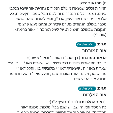
ח)
מהו אור הישן.
האורות וכלים שנשארו מעולם הנקודים נקראת אור שיצא מנקבי
עינים. ניצוצין וכלים הנבררים והולכים מבי"ע מבין הקליפות, כל
אלו מכונים בשם אור הישן, או ב"ן, והוא להורות שהם שמשו
מכבר בעולם הנקודים מטרם שביה"כ. ומהם נעשו פרצופי
הנקבות שבעולם האצילות. עי' לעיל תשובה ו' <אור בריאה>.
(אות י"ז).
תגים:
תע"ס חלק ט"ז
אור המובחר
א)
אור
המובחר
( דף שמ " ח אות נ ' ובאו " פ שם ):
ב ' בחינות אורות כלולים בכל רשימו : א ' שארית מאו " י , ב ' היא
שארית מאו " ח , ששארית דאו " י מלובשת בו . וחלק דאו " י
מהרשימו , מכונה אור המובחר שבו , וחלק מאו " ח של הרשימו
מכונה אור הגרע שבו .
תגים:
תע"ס חלק ה
אור המלכות
ד)
אור המלכות
(ח"ד פ"ד סעיף ל"ב):
כח המסך והאו"ח שבו, שישנם בכלי מלכות, מכונה "אור
המלכות". גם אור הזך של הרשימו דמלכות, מכונה ג"כ אור