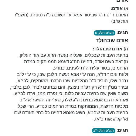
א)
אודם:
האודם ה"ס ה"ג שביסוד אמא. עי' תשובה נ"ה (טפה). (תשפ"ז
אות פ"ב)
תגים:
תע"ס חלק ט
אודם שבהולד
ה)
אודם שבהולד:
בחינת העביות שבכלים, שעליה נעשה הזווג עם אור העליון,
נקראת בשם אודם, דהיינו הה"ג דאמא הממותקים במדת
הרחמים, בסוד עלית ה"ת לעינים. כנודע.
ולעת עיבור דז"א, הנה ע"י אבא נעשה הלובן שבו, כי ע"י ל"ב
נה"ח שלו, הוריד ל"ב המלכיות שבו הבלתי ממותקים, לבי"ע,
ובירר ממ"ן דז"א רק רפ"ח ניצוצין. והם נבחנים לבחי' לובן בלבד,
משום שאין שם בחינת עביות כלום, כי נפרדו ממנו וירדו לבי"ע.
ואז האירה בו אמא בחינת ה"ג שלה, שע"י זה השיג ז"א ל"ב
מלכיות חדשות, הממותקות במדת הרחמים כנודע. הרי שכל
בחינת העביות שבז"א, השיג מאמא דהיינו כל בחי' האודם שבו.
(א' קל"ג אות כ"א).
תגים:
תע"ס חלק י"ב