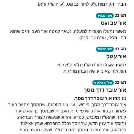
הבחי' הקודמות ג"כ לאור עב וגס, (ע"ח ש"ג ע''א).
תגים:
אור הבהיר
אור עב וגס
כאשר נתעלו האורות למעלה, נשאר למטה אור העב והגס שהוא
בחי' הכלי, (ע"ח ש"ו פ"ה).
תגים:
אור הבהיר
אור עגול
ג)
אור עגול
(תע"ס או"פ ח"א פ"א ק'):
הוא אור שאינו עושה הבחן מדרגות
תגים:
תע"ס חלק א
אור עובר דרך מסך
ט)
מהו אור עובר דרך מסך.
אור עובר דרך מסך, פירושו, ע"י זווג דהכאה, שהמסך מחזיר האור
לאחוריו בסוד או"ח, שלפי מדת העביות שבמסך כן הוא שיעור
קומה שהאו"ח מלביש, כנודע. והזווג שנעשה לצורך הבריאה,
נתוסף עוד ענין חדש, שהמסך נכלל בהפרסא שבין אצילות
לבריאה, וע"כ נעשה המסך הזה דבחי"ב שעליו נעשה הזווג