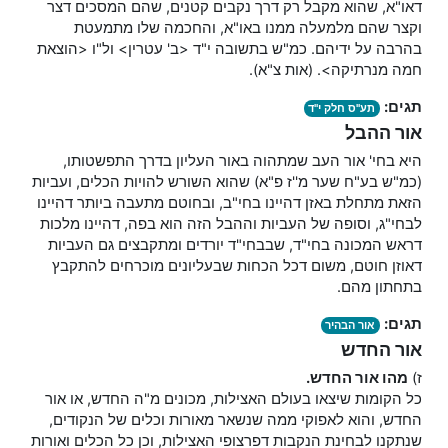
דאו"א, שהוא מקבל רק דרך נקבים קטנים, שהם המסכים דצר
וקצר שהם מלמעלה ממנו באו"א, והחכמה שלו מתמעטת
בהרבה על ידיהם. כמ"ש בתשובה י"ד <ב' עטרין> ול"ו <הוצאת
חמה מנרתיקה>. (אות צ"א).
תגים:
תע"ס חלק י"ד
אור ההבל
היא בחי' אור העב שמתהוה באור העליון בדרך התפשטותו,
(כמ"ש בע"ח שער מ''ז פ"א) שהוא השורש להויות הכלים, ועביות
הזאת מתחלת באזן דהיינו בחי"ב, ובחוטם מתעבה ביותר דהיינו
לבחי"ג, וסופה של העביות וההבל הזה הוא בפה, דהיינו מלכות
דראש המכונה בחי"ד, שבבחי"ד יורדים ומתקבצים גם העביות
דאוזן חוטם, משום דכל הכחות שבעליונים מוכרחים להתקבץ
בתחתון מהם.
תגים:
אור הבהיר
אור החדש
ז)
מהו אור החדש.
כל הקומות שיצאו בעולם האצילות, מכונים מ"ה החדש, או אור
החדש, והוא לאפוקי ממה שנשאר מאורות וכלים של הנקודים,
שנתקנו לבחינת הנקבות דפרצופי האצילות, וכן כל הכלים ואורות