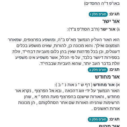
באו"פ ד"ה החסדים)
תגים:
תע"ס חלק ז
אור ישר
ג)
אור ישר
(ח"ב הסת"פ צ"ד):
הוא האור העליון הנמשך מא"ס ב"ה, ומושפע בפרצופים, שמאחר
הצמצום ואילך. והוא מכונה כן, להורות, שאינו מושפע בכלים
דעגולים, וכן בכל מדרגות שאין בהן כלום מעביות דבחי"ד, זולת
בספירות דיושר בלבד, על פי הכלל, אשר משפיע אינו משפיע
זולת בדבר העב יותר, שהוא העביות שבבחי"ד.
תגים:
תע"ס חלק ב
אור מחודש
א)
אור
מחודש
( דף ש " נ אות נ " ב ):
האור הנמשך על ידי זווג דהכאה , ובא אל הפרצוף , נקרא אור
מחודש , והאורות שישנם בהפרצוף מעת התפ " א , שהן
הרשימות שהניחו האורות שם אחר הסתלקותם , הן מכונות
אורות ראשונים .
תגים:
תע"ס חלק ה
אור מקיף