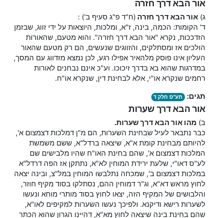
אור הבא דרך חזרה
ג)
אור הבא דרך חזרה
(ח"ד פ"ג סעיף ב') :
ד' הקומות: הכמה, בינה, ז"א, ומלכות, היוצאות על ידי זווג, שבזמן
הזדככות, נקרא "אור הבא דרך חזרה". והוא מטעם, שהאורות
הולכים אז ומסתלקים, והזווגים שנעשים, הם רק מטעם שהאור
העליון אינו פוסק מלהאיר אפילו רגע, לכן נמצא מזדווג עם המסך,
במדרגות שהוא בא בדרך זיכוכו. וע"כ אינם נבחנים לאורות
רחמים שנקרא או"י, אלא לבחינת דין, שנקרא או"ח.
תגים:
תע"ס חלק ד
אור הבא דרך שערות
ב)
מהו אור הבא דרך שערות.
כבר נתבאר לעיל שבחינת השערות, הם מ"ן דמלכות דצמצום א',
להיותם מבחינת קומת א"א, שיצאה ברדל"א, ששם משמשת
המלכות דצמצום א', שהם בחינת האו"ח שהיו מלבישים שם
לע"ס דאו"י, שלעת ירידת המוחין לא"א, נתתקן אז הפה דרדל"א
במלכות דצמצום ב', שמכחה נתלבשו המוחין במל"צ, ובינה יצאה
לחוץ מראש דא"א, וג"ר דמוחין ההם, נסתלקו בסוד מקיף חוזר,
והלבושים של המקיף הזה, יצאו לחוץ בסוד מותרי מוחא ונעשו
לשערות רישא ודיקנא. ולפיכך נעשו השערות למקיפים לאו"א,
שהם בחינת בינה שיצאה לחוץ מא"א, דהיינו הגרון שהוא הכתר