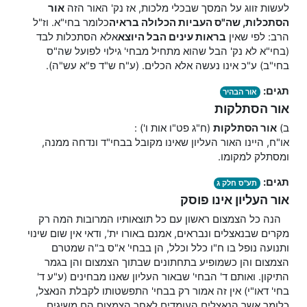
לעשות זווג על המסך שבכלי מלכות, אז נק' האור הזה
אור
הסתכלות, שה"ס העביות הכלולה בראיה
כלומר בחי"א. וז"ל
הרב: לפי שאין
בראות עינים הבל היוצא
אלא הסתכלות לבד
(בחי"א לא נק' הבל שהוא מתחיל מבחי' גילוי לפועל שה"ס
בחי"ב) ע"כ אינו נעשה אלא הכלים. (ע"ח ש"ד פ"א עש"ה).
תגים:
אור הבהיר
אור הסתלקות
ב)
אור
הסתלקות
(ח"ג פט"ו אות ו') :
או"ח, היינו האור העליון שאינו מקובל בבחי"ד ונדחה ממנה,
ומסתלק למקומו.
תגים:
תע"ס חלק ג
אור העליון אינו פוסק
הנה כל הצמצום ראשון עם כל תוצאותיו המרובות המה רק
מקרים שבנאצלים ונבראים, אמנם באורו ית', ודאי אין שום שינוי
ותנועה נופל בו ח"ו כלל וכלל, הן בבחי' א"ס ב"ה שמטרם
הצמצום והן כשמופיע בתחתונים שבתוך הצמצום והן בגמר
התיקון. ואותם ד' הבחי' שבאור העליון שאנו מבחינים (ע"ע ד'
בחי' דאו"י) אין זה אמור רק בבחי' התפשטותו לקבלת הנאצל,
כלומר אשר הנאצלים העומדים לאחר הצמצום הם משיגים