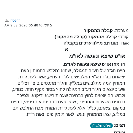
ילוג לתוכן הראשי
הדפסה
יום שני, 10 אוגוסט 2026, 9:58 AM
מערכת:
קבלה מהמקור
קורס:
קבלה מהמקור (קבלה מהמקור)
אגרון מונחים:
מילון ערכים בקבלה
א
או"פ שיצא ונעשה לאו"מ
ח)
מהו או"פ שיצא ונעשה לאו"מ.
היינו הג"ר של הע"ב המגולה, שהוא נתלבש בהמוחין בעת
יציאתם בג"ר דא"א המלבישים לג"ר דעתיק, אשר לעת לידת
המוחין המה מתלבשים במל"ץ, והג"ר מתכסים ב
ם
' דצל"ם,
שע"כ יוצאים הג"ר דע"ב המגולה לחוץ בסוד מקיף חוזר, כנודע,
ולבושיהם יוצאים לחוץ בבחינת שערות רישא ודיקנא. ולפיכך
נבחנים השערות והתפילין, שהיו פעם בבחינת אור פנימי, דהיינו
במקום יציאתם, כנ"ל, אלא לעת לידת המוחין מכח התלבשותם
במל"צ, יצאו מהמוחין ונעשו לאורות מקיפים. (אות ר"ד).
תגים:
תע"ס חלק י"ד
אודם