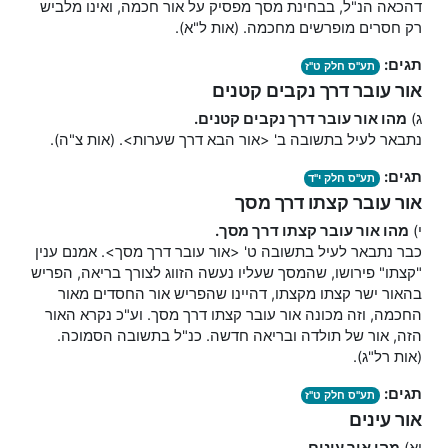
דהכאה הנ"ל, בבחינת מסך מפסיק על אור חכמה, ואינו מלביש
רק חסרים מופרשים מחכמה. (אות ל"א).
תגים:
תע"ס חלק ט"ז
אור עובר דרך נקבים קטנים
ג)
מהו אור עובר דרך נקבים קטנים.
נתבאר לעיל בתשובה ב' <אור הבא דרך שערות>. (אות צ"ה).
תגים:
תע"ס חלק י"ד
אור עובר קצתו דרך מסך
י)
מהו אור עובר קצתו דרך מסך.
כבר נתבאר לעיל בתשובה ט' <אור עובר דרך מסך>. אמנם ענין
"קצתו" פירושו, שהמסך שעליו נעשה הזווג לצורך בריאה, הפריש
בהאור ישר קצתו מקצתו, דהיינו שהפריש אור החסדים מאור
החכמה, וזה מכונה אור עובר קצתו דרך מסך. וע"כ נקרא האור
הזה, אור של תולדה ובריאה חדשה. כנ"ל בתשובה הסמוכה.
(אות רל"ג).
תגים:
תע"ס חלק ט"ז
אור עינים