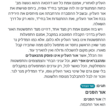
העליון לאחוריו, אמנם אמת כל זווג דהכאה ההוא נעשה מב'
כחות המתנגדים זה לזה שבתוך בחי"ד גופיה, ביחס פגישתו את
אור העליון. ובשביל ההסברה והרחבתה אנו מיחסים את הירידה
בכח אל אור העליון, ואת ההתנגדות אל בחי"ד, והוא רק על דרך
השאלה.
ויש בזה אמנם אמת רק מצד אחד, דהיינו מצד התפשטות האור
העליון בדרכי הקבלה המוטבע במקבל, אמנם התפעלות
ההתפשטות אינו באור העליון ולא כלום. אלא כמו המדליק נר
מנר שאין הראשון נחסר או מתפעל כלום ממה שחבירו קבל
מאורו. וכאן מקום להשכלה גדולה ואין להאריך עוד.
וזה הכלל, אשר
אור העליון אינו פוסק מהנאצלים
ומהנבראים אפי' רגע
, וכל עניני הבחי' והצמצומים והתפשטות
והסתלקות, הכל כאשר לכל, רק ערכים המתפעלים במקבלים
בלי שום גרם של שינוי באור העליון גופו, ע"ד המדליק מנר לנר.
וזכור זה לבל להתבלבל מנוסח הלשונות.
תגים:
אור הבהיר
אור הפנים
ד)
אור
הפנים
:
הוא אור החכמה.