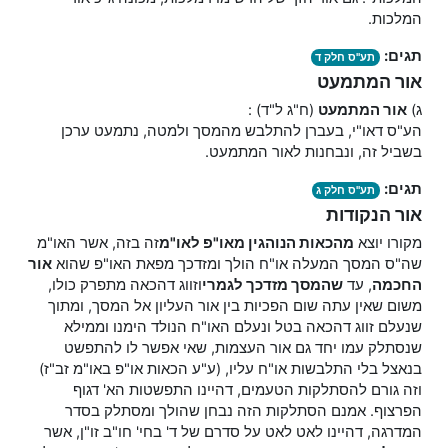
המלכות.
תגים:
תע"ס חלק ד
אור המתמעט
ג)
אור
המתמעט
(ח"ג ל"ד) :
הע"ס דאו"י, בעברן להתלבש מהמסך ולמטה, נתמעט ערכן
בשביל זה, ונבחנות לאור המתמעט.
תגים:
תע"ס חלק ג
אור הנקודות
מקורו יוצא
מהכאות הנוהגין מאו"פ לאו"מ
זה בזה, אשר האו"מ
שה"ס המסך המעלה או"ח הולך ומזדכך מפאת האו"פ שהוא
אור
החכמה
, עד
שהמסך מזדכך לגמרי
וזווג דהכאה מתפרק כולו,
משום שאין עתה שום הפכיות בין אור העליון אל המסך, ומתוך
שנעלם זווג דהכאה בטל ונעלם האו"ח הנולד הימנו וממילא
שנסתלק עמו יחד גם אור העצמות, שאי אפשר לו להתפשט
בנאצל בלי התלבשות או"ח עליו, (ע"ע הכאות או"פ באו"מ זב"ז)
וזה גורם להסתלקות הטעמים, דהיינו התפשטות הא' דגוף
הפרצוף. אמנם הסתלקות הזה נבחן שהולך ומסתלק בסדר
המדרגה, דהיינו לאט לאט על סדרם של ד' בחי' חו"ב זו"ן, אשר