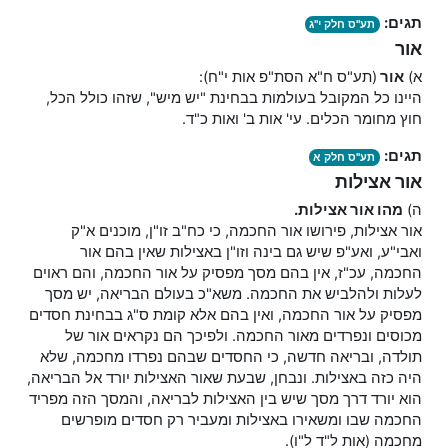
תגים:
תע"ס חלק י"ג
אור
א)
אור
(תע"ס ח"א הסת"פ אות י"ח):
היינו כל המקובל בעולמות בבחינת "יש מיש", שזהו כולל הכל,
חוץ מחומר הכלים. עי' אות ב' ואות כ"ד.
תגים:
תע"ס חלק א
אור אצילות
ה)
מהו אור אצילות.
אור אצילות, פירושו אור החכמה, כי כח"ב זו"ן, מוכנים א"ק
ואבי"ע, ואע"פ שיש גם בינה וזו"ן באצילות שאין בהם אור
החכמה, עכ"ז, אין בהם מסך מפסיק על אור החכמה, והם ראוים
לעלות ולהלביש את החכמה. משא"כ בעולם הבריאה, יש מסך
מפסיק על אור החכמה, ואין בהם אלא קומת ס"ג בבחינת חסדים
מכוסים ונפרדים מאור החכמה. ולפיכך הם נקראים אור של
תולדה, ובריאה חדשה, כי החסדים שבהם נפרדו מחכמה, שלא
היה כזה באצילות. ונבחן, שבעת שאור האצילות יורד אל הבריאה,
הוא יורד דרך מסך שיש בין האצילות לבריאה, והמסך הזה מפריד
החכמה שבו ומשאירו באצילות ומעביר רק חסדים מופרשים
מחכמה (אות ל"ד ל"ו).