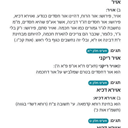
אויר
ב)
אויר:
אויר, פירושו: אור הרוח, דהיינו אור חסדים כנודע. ואוירא דכיא,
פירושו: אור חסדים דג"ר דבינה, אשר אע"פ שהיא חסדים, מ"מ
נחשבת לג"ר גמורים כמו אור חכמה. ואויר סתם, פירושו: ו"ק בלי
ג"ר, כלומר, שכבר הם צריכים להארת חכמה, להיותם מבחינת
ז"ת דבינה או ז"א, ובלי זה נחשבים כגוף בלי ראש. (אות קכ"ו.)
תגים:
תע"ס חלק י"א
אויר ריקני
ז)
אויר ריקני
(תע"ס ח"א או"פ פ"א ה'):
הוא אור דחסדים בטרם שמלביש על אור דחכמה
תגים:
תע"ס חלק א
אוירא דכיא
ב)
אוירא דכיא:
הוא בחינת רוחא קדמאה. עי' תשובה צ"ח (רוחא דשדי בגווה)
(תשמ"ז אות כ')
תגים:
תע"ס חלק ט
אוירא דכיא