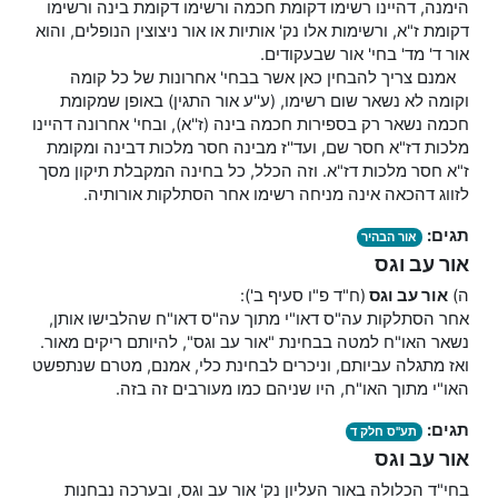
הימנה, דהיינו רשימו דקומת חכמה ורשימו דקומת בינה ורשימו
דקומת ז"א, ורשימות אלו נק' אותיות או אור ניצוצין הנופלים, והוא
אור ד' מד' בחי' אור שבעקודים.
אמנם צריך להבחין כאן אשר בבחי' אחרונות של כל קומה
וקומה לא נשאר שום רשימו, (ע''ע אור התגין) באופן שמקומת
חכמה נשאר רק בספירות חכמה בינה (ז''א), ובחי' אחרונה דהיינו
מלכות דז"א חסר שם, ועד''ז מבינה חסר מלכות דבינה ומקומת
ז"א חסר מלכות דז"א. וזה הכלל, כל בחינה המקבלת תיקון מסך
לזווג דהכאה אינה מניחה רשימו אחר הסתלקות אורותיה.
תגים:
אור הבהיר
אור עב וגס
ה)
אור עב וגס
(ח"ד פ"ו סעיף ב'):
אחר הסתלקות עה"ס דאו"י מתוך עה"ס דאו"ח שהלבישו אותן,
נשאר האו"ח למטה בבחינת "אור עב וגס", להיותם ריקים מאור.
ואז מתגלה עביותם, וניכרים לבחינת כלי, אמנם, מטרם שנתפשט
האו"י מתוך האו"ח, היו שניהם כמו מעורבים זה בזה.
תגים:
תע"ס חלק ד
אור עב וגס
בחי"ד הכלולה באור העליון נק' אור עב וגס, ובערכה נבחנות