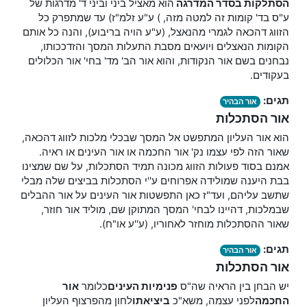
הסתלקות
בסדר המדרגה
הוא מאציל ביני וביני ד' מדרגות של
ע"ס בד' קומות זה למטה מזה, ) ע"ע זלמ"ז) עד שמתפרק כל
הזווג דהכאה לגמרי מהנאצל, (ע"ע הויה בריבוע), והנה כל אותם
הקומות הנאצלים ויועאים מסבת התעלות המסך והזדככותו,
נבחנים בשם אור הנקודות, והוא אור הב' מד' בחי' אור הכלולים
בעקודים.
תגים:
אור הבהיר
אור הסתכלות
הוא אור העליון המתפשט אל המסך שבכלי מלכות לזווג דהכאה,
שאור הזה לפי עצמו נק' אור החכמה או אור העינים או ראיה.
אמנם בסוד פעולות הזווג מכונה תמיד הסתכלות, על שם שמצינו
בבת היענה שמולידה אפרוחים ע''י הסתכלות בביצים שלה מבלי
שתשב עליהם, ועד"ז כאן התפשטות אור העינים על אור ההבלים
שבמלכות, דהיינו לבחי' המסך המתוקן שם, מוליד אור חוזר,
שאור ההסתכלות מוחזר לאחוריו, (ע''ע או"ח).
תגים:
אור הבהיר
אור הסתכלות
יש הבחן בין הראיה שה"ס
פנימיות העינים
כלומר
אור
החכמה
לפני עצמה, משא"כ
ביציאתו
לחון מהפרצוף העליון